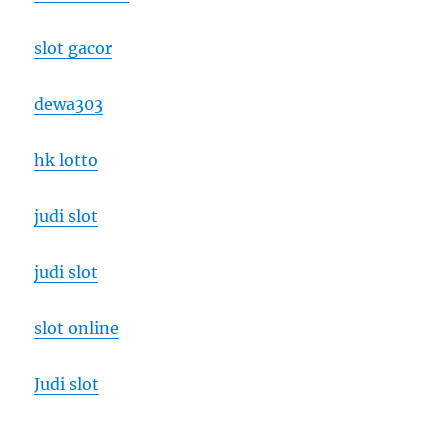
slot gacor
dewa303
hk lotto
judi slot
judi slot
slot online
Judi slot