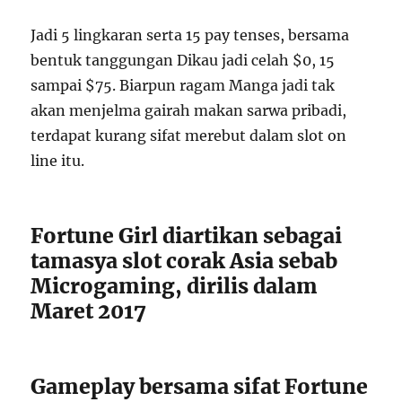
Jadi 5 lingkaran serta 15 pay tenses, bersama
bentuk tanggungan Dikau jadi celah $0, 15
sampai $75. Biarpun ragam Manga jadi tak
akan menjelma gairah makan sarwa pribadi,
terdapat kurang sifat merebut dalam slot on
line itu.
Fortune Girl diartikan sebagai
tamasya slot corak Asia sebab
Microgaming, dirilis dalam
Maret 2017
Gameplay bersama sifat Fortune