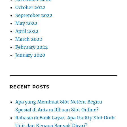
October 2022
September 2022
May 2022
April 2022
March 2022
February 2022
January 2020
RECENT POSTS
Apa yang Membuat Slot Netent Begitu
Spesial di Antara Ribuan Slot Online?
Rahasia di Balik Layar: Apa Itu Rtp Slot Dork
Unit dan Kenapa Banyak Dicari?