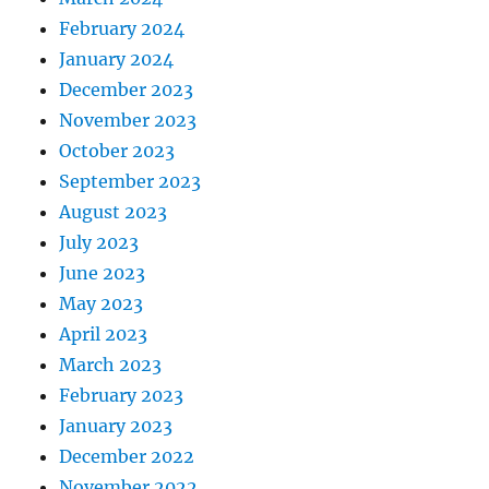
February 2024
January 2024
December 2023
November 2023
October 2023
September 2023
August 2023
July 2023
June 2023
May 2023
April 2023
March 2023
February 2023
January 2023
December 2022
November 2022