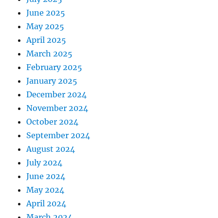
June 2025
May 2025
April 2025
March 2025
February 2025
January 2025
December 2024
November 2024
October 2024
September 2024
August 2024
July 2024
June 2024
May 2024
April 2024
March 2024