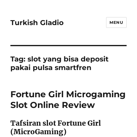
Turkish Gladio
MENU
Tag:
slot yang bisa deposit
pakai pulsa smartfren
Fortune Girl Microgaming
Slot Online Review
Tafsiran slot Fortune Girl
(MicroGaming)