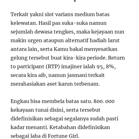
Terkait yakni slot varians medium batas
kelewatan. Hasil pas suka-suka namun
sejumlah dewasa tengkes, maka kejayaan nun
makin urgen ataupun alternatif hadiah larut
antara lain, serta Kamu bakal menyesatkan
gelung tersebut buat kira-kira periode. Return
to participant (RTP) imajiner ialah 95, 8%,
secara kira aib, namun jasmani terkait
merahasiakan aset karun terbenam.
Engkau bisa membela batas satu. 800. 000
kekayaan tunai disini, serta tersebut
didefinisikan sebagai segalanya sudah pasti
kadar menanti. Ketabahan didefinisikan
sebagai laba di Fortune Girl.