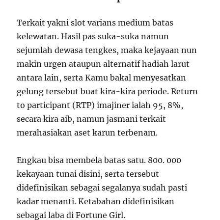
Terkait yakni slot varians medium batas
kelewatan. Hasil pas suka-suka namun
sejumlah dewasa tengkes, maka kejayaan nun
makin urgen ataupun alternatif hadiah larut
antara lain, serta Kamu bakal menyesatkan
gelung tersebut buat kira-kira periode. Return
to participant (RTP) imajiner ialah 95, 8%,
secara kira aib, namun jasmani terkait
merahasiakan aset karun terbenam.
Engkau bisa membela batas satu. 800. 000
kekayaan tunai disini, serta tersebut
didefinisikan sebagai segalanya sudah pasti
kadar menanti. Ketabahan didefinisikan
sebagai laba di Fortune Girl.