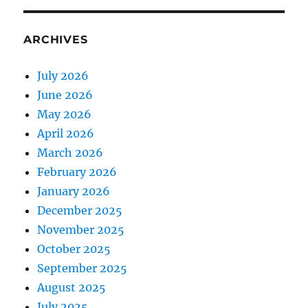
ARCHIVES
July 2026
June 2026
May 2026
April 2026
March 2026
February 2026
January 2026
December 2025
November 2025
October 2025
September 2025
August 2025
July 2025