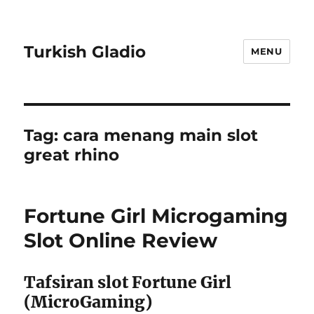
Turkish Gladio
MENU
Tag:
cara menang main slot
great rhino
Fortune Girl Microgaming
Slot Online Review
Tafsiran slot Fortune Girl
(MicroGaming)