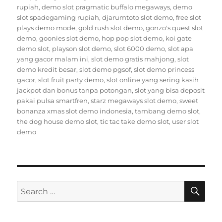
rupiah
,
demo slot pragmatic buffalo megaways
,
demo
slot spadegaming rupiah
,
djarumtoto slot demo
,
free slot
plays demo mode
,
gold rush slot demo
,
gonzo's quest slot
demo
,
goonies slot demo
,
hop pop slot demo
,
koi gate
demo slot
,
playson slot demo
,
slot 6000 demo
,
slot apa
yang gacor malam ini
,
slot demo gratis mahjong
,
slot
demo kredit besar
,
slot demo pgsof
,
slot demo princess
gacor
,
slot fruit party demo
,
slot online yang sering kasih
jackpot dan bonus tanpa potongan
,
slot yang bisa deposit
pakai pulsa smartfren
,
starz megaways slot demo
,
sweet
bonanza xmas slot demo indonesia
,
tambang demo slot
,
the dog house demo slot
,
tic tac take demo slot
,
user slot
demo
SE
Search
for: