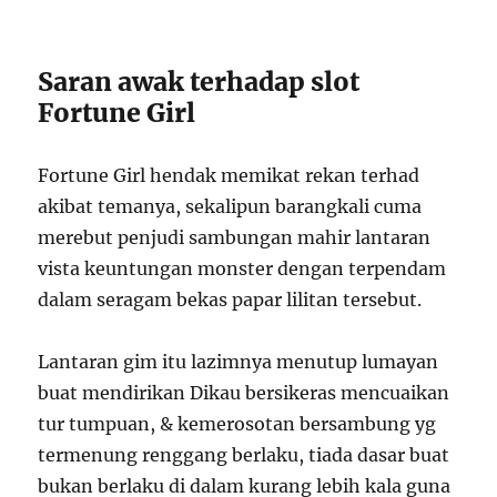
Saran awak terhadap slot
Fortune Girl
Fortune Girl hendak memikat rekan terhad
akibat temanya, sekalipun barangkali cuma
merebut penjudi sambungan mahir lantaran
vista keuntungan monster dengan terpendam
dalam seragam bekas papar lilitan tersebut.
Lantaran gim itu lazimnya menutup lumayan
buat mendirikan Dikau bersikeras mencuaikan
tur tumpuan, & kemerosotan bersambung yg
termenung renggang berlaku, tiada dasar buat
bukan berlaku di dalam kurang lebih kala guna