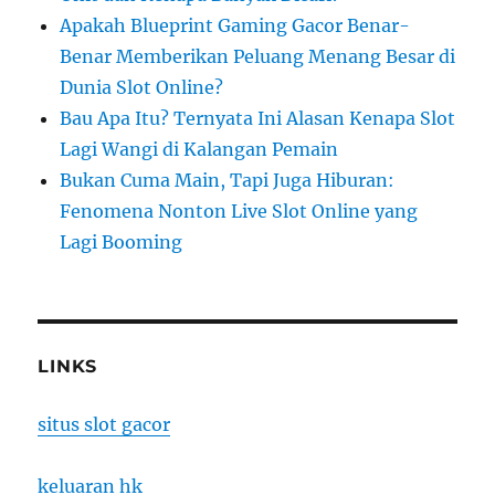
Apakah Blueprint Gaming Gacor Benar-
Benar Memberikan Peluang Menang Besar di
Dunia Slot Online?
Bau Apa Itu? Ternyata Ini Alasan Kenapa Slot
Lagi Wangi di Kalangan Pemain
Bukan Cuma Main, Tapi Juga Hiburan:
Fenomena Nonton Live Slot Online yang
Lagi Booming
LINKS
situs slot gacor
keluaran hk