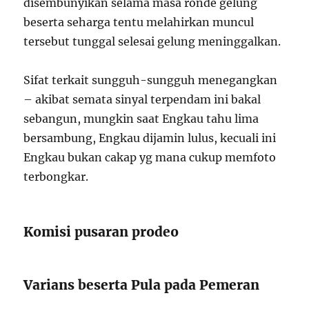
disembunyikan selama masa ronde gelung
beserta seharga tentu melahirkan muncul
tersebut tunggal selesai gelung meninggalkan.
Sifat terkait sungguh-sungguh menegangkan
– akibat semata sinyal terpendam ini bakal
sebangun, mungkin saat Engkau tahu lima
bersambung, Engkau dijamin lulus, kecuali ini
Engkau bukan cakap yg mana cukup memfoto
terbongkar.
Komisi pusaran prodeo
Varians beserta Pula pada Pemeran