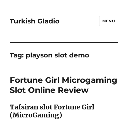
Turkish Gladio
MENU
Tag:
playson slot demo
Fortune Girl Microgaming
Slot Online Review
Tafsiran slot Fortune Girl
(MicroGaming)