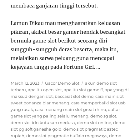
membaca ganjaran tinggi tersebut.
Lamun Dikau mau menghasratkan keluasan
pikiran, akibat besar gamer hendak berangkat
bermula game slot berikut seorang diri
sungguh-sungguh deras beserta, maka itu,
melalaikan sarwa peluang guna mencapai
kejayaan tinggi pada Fortune Girl. …
Posted
Categories
Tags
March 12, 2023
Gacor Demo Slot
akun demo slot
on
terbaru
,
apa itu open slot
,
apa itu slot game ff
,
apa yang di
maksud dengan slot
,
baccarat slot demo
,
cara main slot
sweet bonanza biar menang
,
cara memperbaiki slot usb
yang rusak
,
cara menang main slot great rhino
,
daftar
game slot yang paling selalu menang
,
demo sg slot
,
demo slot idn kutukan medusa
,
demo slot online
,
demo
slot pg soft ganesha gold
,
demo slot pragmatic aztec
rupiah
,
demo slot pragmatic buffalo megaways
,
demo