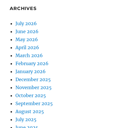
ARCHIVES
July 2026
June 2026
May 2026
April 2026
March 2026
February 2026
January 2026
December 2025
November 2025
October 2025
September 2025
August 2025
July 2025
June 2025