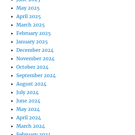
May 2025
April 2025
March 2025
February 2025
January 2025
December 2024
November 2024
October 2024
September 2024
August 2024
July 2024
June 2024
May 2024
April 2024
March 2024
February 2024