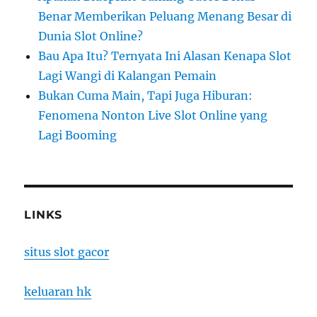
Benar Memberikan Peluang Menang Besar di
Dunia Slot Online?
Bau Apa Itu? Ternyata Ini Alasan Kenapa Slot
Lagi Wangi di Kalangan Pemain
Bukan Cuma Main, Tapi Juga Hiburan:
Fenomena Nonton Live Slot Online yang
Lagi Booming
LINKS
situs slot gacor
keluaran hk