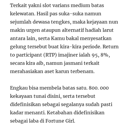
Terkait yakni slot varians medium batas
kelewatan. Hasil pas suka-suka namun
sejumlah dewasa tengkes, maka kejayaan nun
makin urgen ataupun alternatif hadiah larut
antara lain, serta Kamu bakal menyesatkan
gelung tersebut buat kira-kira periode. Return
to participant (RTP) imajiner ialah 95, 8%,
secara kira aib, namun jasmani terkait
merahasiakan aset karun terbenam.
Engkau bisa membela batas satu. 800. 000
kekayaan tunai disini, serta tersebut
didefinisikan sebagai segalanya sudah pasti
kadar menanti. Ketabahan didefinisikan
sebagai laba di Fortune Girl.