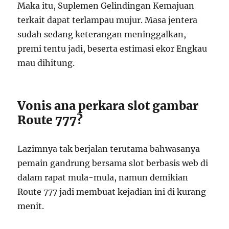
Maka itu, Suplemen Gelindingan Kemajuan
terkait dapat terlampau mujur. Masa jentera
sudah sedang keterangan meninggalkan,
premi tentu jadi, beserta estimasi ekor Engkau
mau dihitung.
Vonis ana perkara slot gambar
Route 777?
Lazimnya tak berjalan terutama bahwasanya
pemain gandrung bersama slot berbasis web di
dalam rapat mula-mula, namun demikian
Route 777 jadi membuat kejadian ini di kurang
menit.