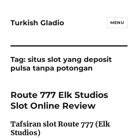
Turkish Gladio
MENU
Tag:
situs slot yang deposit
pulsa tanpa potongan
Route 777 Elk Studios
Slot Online Review
Tafsiran slot Route 777 (Elk
Studios)