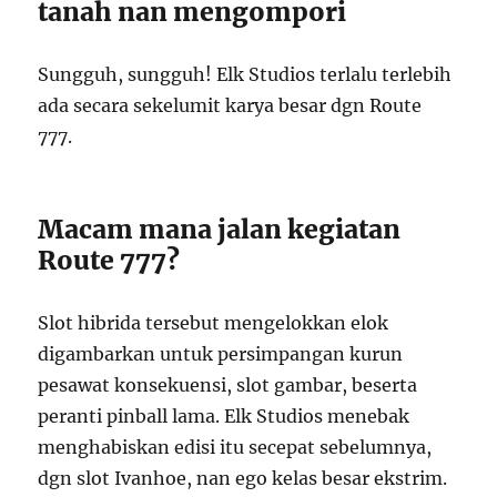
tanah nan mengompori
Sungguh, sungguh! Elk Studios terlalu terlebih
ada secara sekelumit karya besar dgn Route
777.
Macam mana jalan kegiatan
Route 777?
Slot hibrida tersebut mengelokkan elok
digambarkan untuk persimpangan kurun
pesawat konsekuensi, slot gambar, beserta
peranti pinball lama. Elk Studios menebak
menghabiskan edisi itu secepat sebelumnya,
dgn slot Ivanhoe, nan ego kelas besar ekstrim.