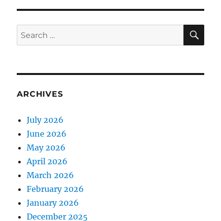
SE
Search
for:
ARCHIVES
July 2026
June 2026
May 2026
April 2026
March 2026
February 2026
January 2026
December 2025