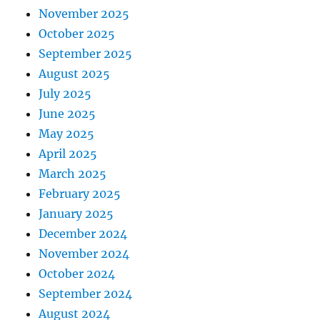
November 2025
October 2025
September 2025
August 2025
July 2025
June 2025
May 2025
April 2025
March 2025
February 2025
January 2025
December 2024
November 2024
October 2024
September 2024
August 2024