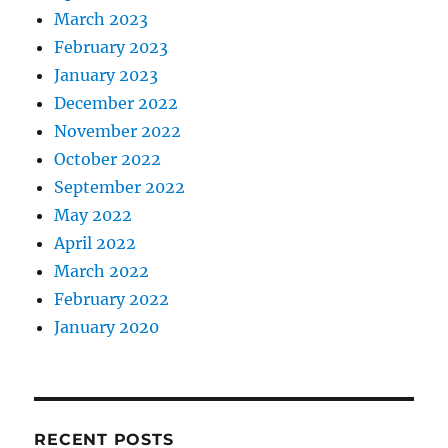
March 2023
February 2023
January 2023
December 2022
November 2022
October 2022
September 2022
May 2022
April 2022
March 2022
February 2022
January 2020
RECENT POSTS