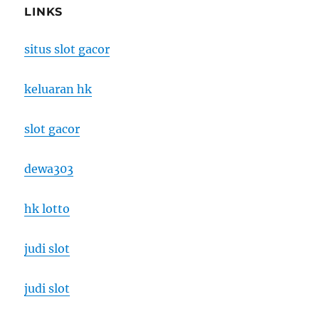
LINKS
situs slot gacor
keluaran hk
slot gacor
dewa303
hk lotto
judi slot
judi slot