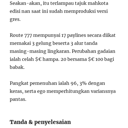
Seakan-akan, itu terlampau tajuk mahkota
edisi nan saat ini sudah memproduksi versi
gres.
Route 777 mempunyai 17 paylines secara diikat
memakai 3 gelung beserta 3 alur tanda
masing-masing lingkaran. Perubahan gadaian
ialah celah $€ hampa. 20 bersama $€ 100 bagi
babak.
Pangkat pemenuhan ialah 96, 3% dengan
keras, serta ego memperhitungkan variansnya
pantas.
Tanda & penyelesaian