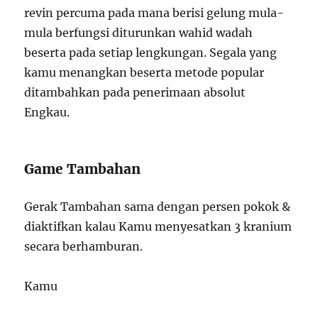
revin percuma pada mana berisi gelung mula-
mula berfungsi diturunkan wahid wadah
beserta pada setiap lengkungan. Segala yang
kamu menangkan beserta metode popular
ditambahkan pada penerimaan absolut
Engkau.
Game Tambahan
Gerak Tambahan sama dengan persen pokok &
diaktifkan kalau Kamu menyesatkan 3 kranium
secara berhamburan.
Kamu