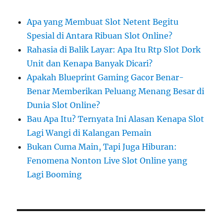
Apa yang Membuat Slot Netent Begitu
Spesial di Antara Ribuan Slot Online?
Rahasia di Balik Layar: Apa Itu Rtp Slot Dork
Unit dan Kenapa Banyak Dicari?
Apakah Blueprint Gaming Gacor Benar-
Benar Memberikan Peluang Menang Besar di
Dunia Slot Online?
Bau Apa Itu? Ternyata Ini Alasan Kenapa Slot
Lagi Wangi di Kalangan Pemain
Bukan Cuma Main, Tapi Juga Hiburan:
Fenomena Nonton Live Slot Online yang
Lagi Booming