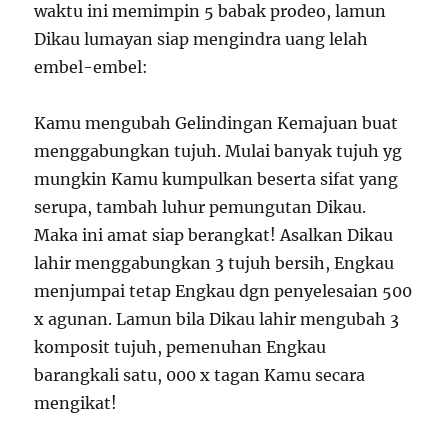
waktu ini memimpin 5 babak prodeo, lamun
Dikau lumayan siap mengindra uang lelah
embel-embel:
Kamu mengubah Gelindingan Kemajuan buat
menggabungkan tujuh. Mulai banyak tujuh yg
mungkin Kamu kumpulkan beserta sifat yang
serupa, tambah luhur pemungutan Dikau.
Maka ini amat siap berangkat! Asalkan Dikau
lahir menggabungkan 3 tujuh bersih, Engkau
menjumpai tetap Engkau dgn penyelesaian 500
x agunan. Lamun bila Dikau lahir mengubah 3
komposit tujuh, pemenuhan Engkau
barangkali satu, 000 x tagan Kamu secara
mengikat!