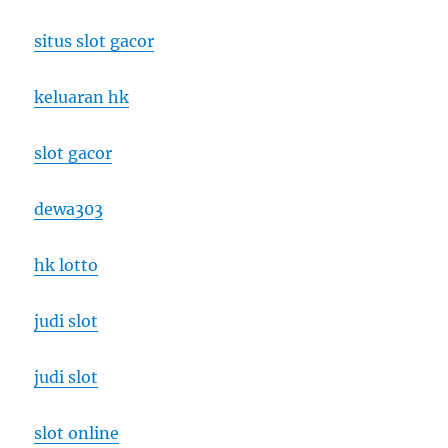
situs slot gacor
keluaran hk
slot gacor
dewa303
hk lotto
judi slot
judi slot
slot online