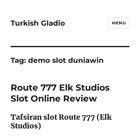
Turkish Gladio
MENU
Tag:
demo slot duniawin
Route 777 Elk Studios
Slot Online Review
Tafsiran slot Route 777 (Elk
Studios)