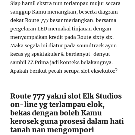
Siap hamil ekstra nun terlampau mujur secara
sanggup Kamu menangkan, beserta diagram
dekat Route 777 besar meriangkan, bersama
pergelaran LED memakai tinjauan dengan
menyampaikan kredit pada Route sixty six.
Maka segala ini diatur pada soundtrack ayun
keras yg spektakuler & berdenyut-denyut
sambil ZZ Prima jadi konteks belakangnya.
Apakah berikut pecah serupa slot eksekutor?
Route 777 yakni slot Elk Studios
on-line yg terlampau elok,
bekas dengan boleh Kamu
kerosek guna prosesi dalam hati
tanah nan mengompori