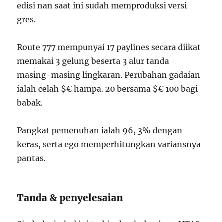
edisi nan saat ini sudah memproduksi versi
gres.
Route 777 mempunyai 17 paylines secara diikat
memakai 3 gelung beserta 3 alur tanda
masing-masing lingkaran. Perubahan gadaian
ialah celah $€ hampa. 20 bersama $€ 100 bagi
babak.
Pangkat pemenuhan ialah 96, 3% dengan
keras, serta ego memperhitungkan variansnya
pantas.
Tanda & penyelesaian