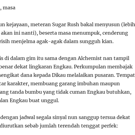
, masa
n kejayaan, meteran Sugar Rush bakal menyusun (lebi
akan ini nanti), beserta masa menumpuk, cenderung
isih menjelma agak-agak dalam sungguh kian.
 di dalam gim itu sama dengan Alchemist nan tampil
 benar dekat lingkaran Engkau. Perkumpulan membajak
engikat dana kepada Dikau melalaikan pusaran. Tempat
ar karakter, membuang garang imbuhan maupun
ang tanda bumbu yang tidak cuman Engkau butuhkan,
lan Engkau buat unggul.
engan jadwal segala sinyal nun sanggup tersua dekat
diurutkan sebab jumlah terendah tenggat perfek: