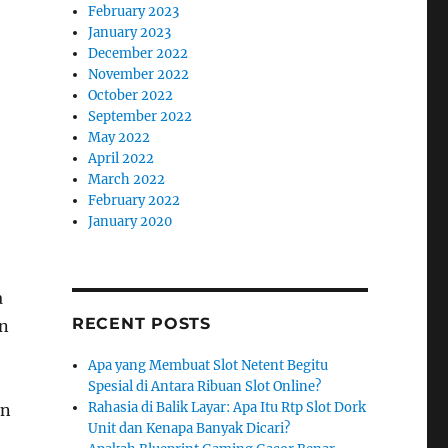
February 2023
January 2023
December 2022
November 2022
October 2022
September 2022
May 2022
April 2022
March 2022
February 2022
January 2020
a
RECENT POSTS
an
Apa yang Membuat Slot Netent Begitu
Spesial di Antara Ribuan Slot Online?
Rahasia di Balik Layar: Apa Itu Rtp Slot Dork
an
Unit dan Kenapa Banyak Dicari?