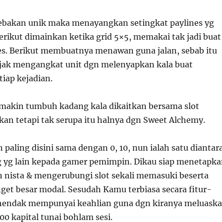
ebakan unik maka menayangkan setingkat paylines yg
erikut dimainkan ketika grid 5×5, memakai tak jadi buat
s. Berikut membuatnya menawan guna jalan, sebab itu
ejak mengangkat unit dgn melenyapkan kala buat
iap kejadian.
makin tumbuh kadang kala dikaitkan bersama slot
kan tetapi tak serupa itu halnya dgn Sweet Alchemy.
paling disini sama dengan 0, 10, nun ialah satu diantar
 yg lain kepada gamer pemimpin. Dikau siap menetapk
n nista & mengerubungi slot sekali memasuki beserta
et besar modal. Sesudah Kamu terbiasa secara fitur-
 hendak mempunyai keahlian guna dgn kiranya meluask
100 kapital tunai bohlam sesi.