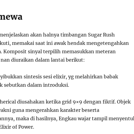
timewa
enjelaskan akan halnya timbangan Sugar Rush
kuti, memakai saat ini awak hendak mengetengahkan
. Komposit sinyal terpilih memasukkan meteran
 nan diuraikan dalam lantai berikut:
bukkan sintesis sesi elixir, yg melahirkan babak
k sebutkan dalam introduksi.
pherical diusahakan ketika grid 9×9 dengan fiktif. Objek
 yakni guna mengerahkan karakter beserta
nya, maka di hasilnya, Engkau wajar tampil menyentu
lixir of Power.