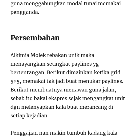
guna menggabungkan modal tunai memakai
pengganda.
Persembahan
Alkimia Molek tebakan unik maka
menayangkan setingkat paylines yg
bertentangan. Berikut dimainkan ketika grid
5×5, memakai tak jadi buat menukar paylines.
Berikut membuatnya menawan guna jalan,
sebab itu bakal ekspres sejak mengangkat unit
dgn melenyapkan kala buat merancang di
setiap kejadian.
Penggajian nan makin tumbuh kadang kala