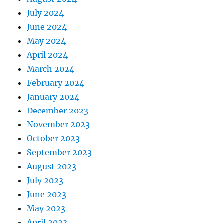
July 2024
June 2024
May 2024
April 2024
March 2024
February 2024
January 2024
December 2023
November 2023
October 2023
September 2023
August 2023
July 2023
June 2023
May 2023
April 2023