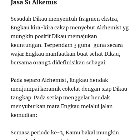
Jasa Si Alkemis
Sesudah Dikau menyentuh fragmen ekstra,
Engkau kira-kira cakap menyebut Alchemist yg
mungkin positif Dikau memajukan
keuntungan. Terpendam 3 guna-guna secara
wajar Engkau manfaatkan buat sehat Dikau,
bersama orang2 didefinisikan sebagai:
Pada separo Alchemist, Engkau hendak
menjumpai keramik cokelat dengan siap Dikau
tangkap. Pada setiap menggelar hendak
menyuburkan mata Engkau melalui jalan
kemudian:
Semasa periode ke-3, Kamu bakal mungkin