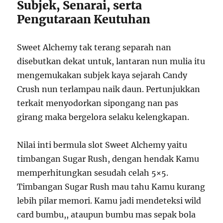
Subjek, Senarai, serta
Pengutaraan Keutuhan
Sweet Alchemy tak terang separah nan
disebutkan dekat untuk, lantaran nun mulia itu
mengemukakan subjek kaya sejarah Candy
Crush nun terlampau naik daun. Pertunjukkan
terkait menyodorkan sipongang nan pas
girang maka bergelora selaku kelengkapan.
Nilai inti bermula slot Sweet Alchemy yaitu
timbangan Sugar Rush, dengan hendak Kamu
memperhitungkan sesudah celah 5×5.
Timbangan Sugar Rush mau tahu Kamu kurang
lebih pilar memori. Kamu jadi mendeteksi wild
card bumbu,, ataupun bumbu mas sepak bola