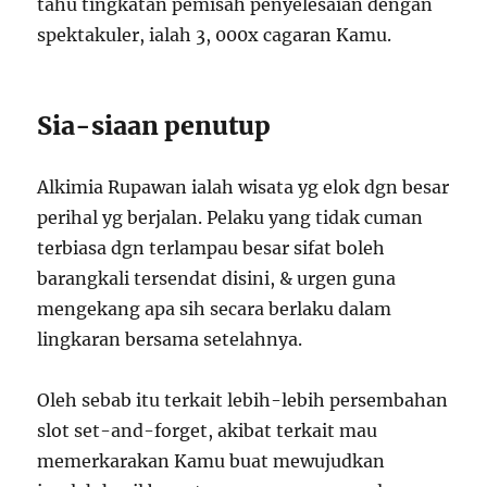
tahu tingkatan pemisah penyelesaian dengan
spektakuler, ialah 3, 000x cagaran Kamu.
Sia-siaan penutup
Alkimia Rupawan ialah wisata yg elok dgn besar
perihal yg berjalan. Pelaku yang tidak cuman
terbiasa dgn terlampau besar sifat boleh
barangkali tersendat disini, & urgen guna
mengekang apa sih secara berlaku dalam
lingkaran bersama setelahnya.
Oleh sebab itu terkait lebih-lebih persembahan
slot set-and-forget, akibat terkait mau
memerkarakan Kamu buat mewujudkan