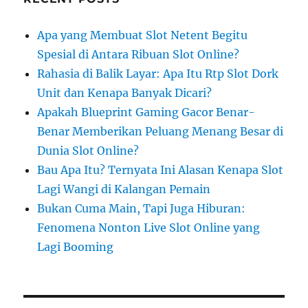
Apa yang Membuat Slot Netent Begitu
Spesial di Antara Ribuan Slot Online?
Rahasia di Balik Layar: Apa Itu Rtp Slot Dork
Unit dan Kenapa Banyak Dicari?
Apakah Blueprint Gaming Gacor Benar-
Benar Memberikan Peluang Menang Besar di
Dunia Slot Online?
Bau Apa Itu? Ternyata Ini Alasan Kenapa Slot
Lagi Wangi di Kalangan Pemain
Bukan Cuma Main, Tapi Juga Hiburan:
Fenomena Nonton Live Slot Online yang
Lagi Booming