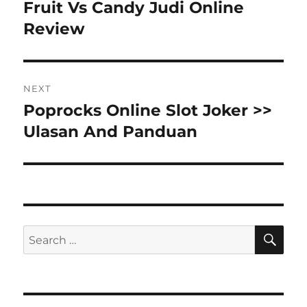
navigation
Fruit Vs Candy Judi Online
Previous
post:
Review
NEXT
Poprocks Online Slot Joker >>
Next
post:
Ulasan And Panduan
SE
Search
for: