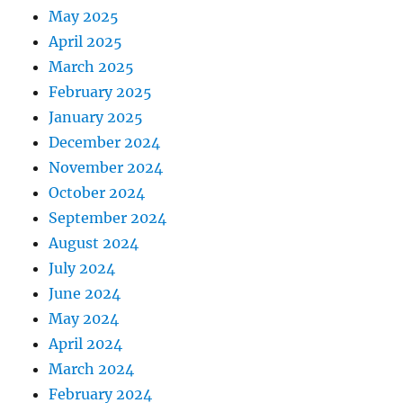
May 2025
April 2025
March 2025
February 2025
January 2025
December 2024
November 2024
October 2024
September 2024
August 2024
July 2024
June 2024
May 2024
April 2024
March 2024
February 2024