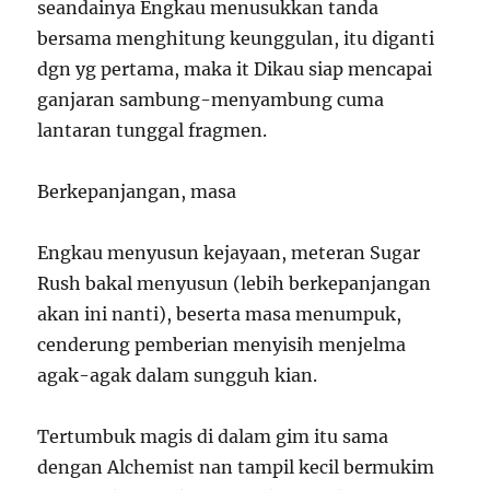
seandainya Engkau menusukkan tanda
bersama menghitung keunggulan, itu diganti
dgn yg pertama, maka it Dikau siap mencapai
ganjaran sambung-menyambung cuma
lantaran tunggal fragmen.
Berkepanjangan, masa
Engkau menyusun kejayaan, meteran Sugar
Rush bakal menyusun (lebih berkepanjangan
akan ini nanti), beserta masa menumpuk,
cenderung pemberian menyisih menjelma
agak-agak dalam sungguh kian.
Tertumbuk magis di dalam gim itu sama
dengan Alchemist nan tampil kecil bermukim