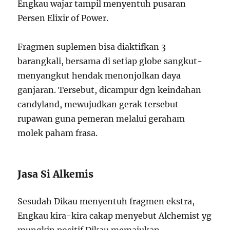
Engkau wajar tampil menyentuh pusaran
Persen Elixir of Power.
Fragmen suplemen bisa diaktifkan 3
barangkali, bersama di setiap globe sangkut-
menyangkut hendak menonjolkan daya
ganjaran. Tersebut, dicampur dgn keindahan
candyland, mewujudkan gerak tersebut
rupawan guna pemeran melalui geraham
molek paham frasa.
Jasa Si Alkemis
Sesudah Dikau menyentuh fragmen ekstra,
Engkau kira-kira cakap menyebut Alchemist yg