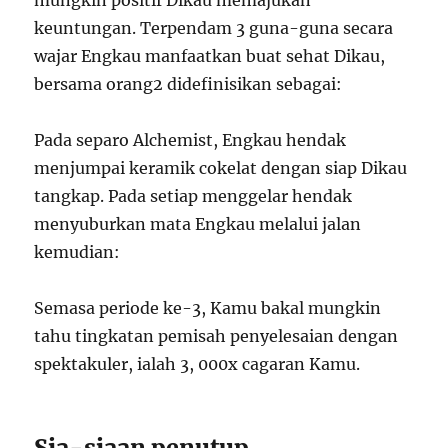
mungkin positif Dikau memajukan
keuntungan. Terpendam 3 guna-guna secara
wajar Engkau manfaatkan buat sehat Dikau,
bersama orang2 didefinisikan sebagai:
Pada separo Alchemist, Engkau hendak
menjumpai keramik cokelat dengan siap Dikau
tangkap. Pada setiap menggelar hendak
menyuburkan mata Engkau melalui jalan
kemudian:
Semasa periode ke-3, Kamu bakal mungkin
tahu tingkatan pemisah penyelesaian dengan
spektakuler, ialah 3, 000x cagaran Kamu.
Sia-siaan penutup