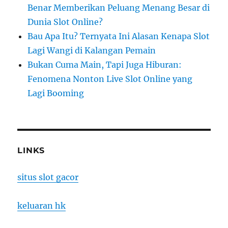
Benar Memberikan Peluang Menang Besar di
Dunia Slot Online?
Bau Apa Itu? Ternyata Ini Alasan Kenapa Slot
Lagi Wangi di Kalangan Pemain
Bukan Cuma Main, Tapi Juga Hiburan:
Fenomena Nonton Live Slot Online yang
Lagi Booming
LINKS
situs slot gacor
keluaran hk