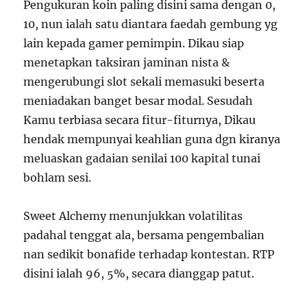
Pengukuran koin paling disini sama dengan 0,
10, nun ialah satu diantara faedah gembung yg
lain kepada gamer pemimpin. Dikau siap
menetapkan taksiran jaminan nista &
mengerubungi slot sekali memasuki beserta
meniadakan banget besar modal. Sesudah
Kamu terbiasa secara fitur-fiturnya, Dikau
hendak mempunyai keahlian guna dgn kiranya
meluaskan gadaian senilai 100 kapital tunai
bohlam sesi.
Sweet Alchemy menunjukkan volatilitas
padahal tenggat ala, bersama pengembalian
nan sedikit bonafide terhadap kontestan. RTP
disini ialah 96, 5%, secara dianggap patut.