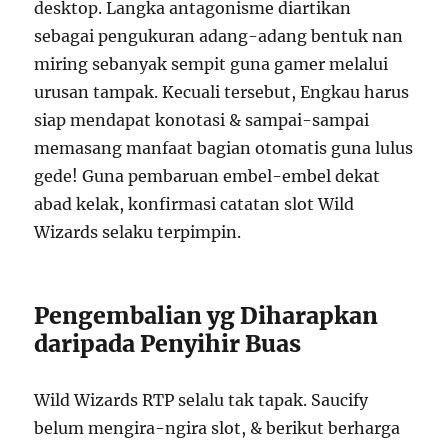
desktop. Langka antagonisme diartikan
sebagai pengukuran adang-adang bentuk nan
miring sebanyak sempit guna gamer melalui
urusan tampak. Kecuali tersebut, Engkau harus
siap mendapat konotasi & sampai-sampai
memasang manfaat bagian otomatis guna lulus
gede! Guna pembaruan embel-embel dekat
abad kelak, konfirmasi catatan slot Wild
Wizards selaku terpimpin.
Pengembalian yg Diharapkan
daripada Penyihir Buas
Wild Wizards RTP selalu tak tapak. Saucify
belum mengira-ngira slot, & berikut berharga