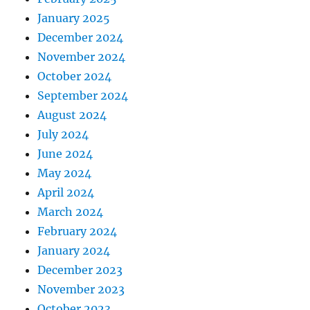
January 2025
December 2024
November 2024
October 2024
September 2024
August 2024
July 2024
June 2024
May 2024
April 2024
March 2024
February 2024
January 2024
December 2023
November 2023
October 2023