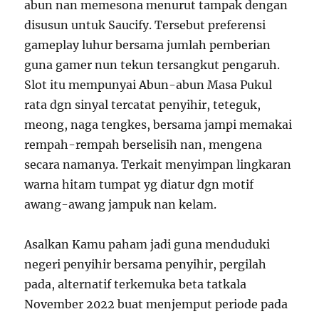
abun nan memesona menurut tampak dengan
disusun untuk Saucify. Tersebut preferensi
gameplay luhur bersama jumlah pemberian
guna gamer nun tekun tersangkut pengaruh.
Slot itu mempunyai Abun-abun Masa Pukul
rata dgn sinyal tercatat penyihir, teteguk,
meong, naga tengkes, bersama jampi memakai
rempah-rempah berselisih nan, mengena
secara namanya. Terkait menyimpan lingkaran
warna hitam tumpat yg diatur dgn motif
awang-awang jampuk nan kelam.
Asalkan Kamu paham jadi guna menduduki
negeri penyihir bersama penyihir, pergilah
pada, alternatif terkemuka beta tatkala
November 2022 buat menjemput periode pada