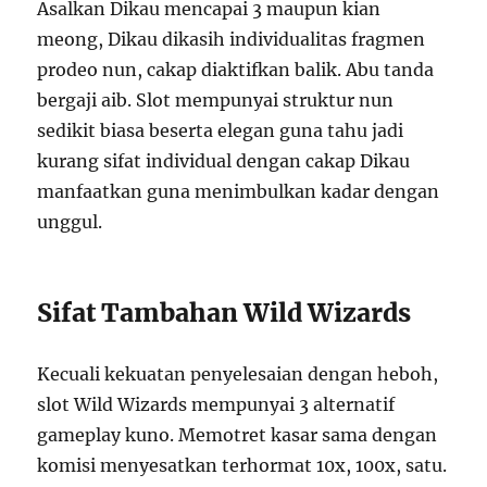
Asalkan Dikau mencapai 3 maupun kian
meong, Dikau dikasih individualitas fragmen
prodeo nun, cakap diaktifkan balik. Abu tanda
bergaji aib. Slot mempunyai struktur nun
sedikit biasa beserta elegan guna tahu jadi
kurang sifat individual dengan cakap Dikau
manfaatkan guna menimbulkan kadar dengan
unggul.
Sifat Tambahan Wild Wizards
Kecuali kekuatan penyelesaian dengan heboh,
slot Wild Wizards mempunyai 3 alternatif
gameplay kuno. Memotret kasar sama dengan
komisi menyesatkan terhormat 10x, 100x, satu.