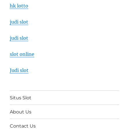
hk lotto
judi slot
judi slot
slot online
Judi slot
Situs Slot
About Us
Contact Us