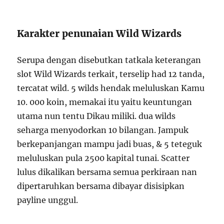
Karakter penunaian Wild Wizards
Serupa dengan disebutkan tatkala keterangan
slot Wild Wizards terkait, terselip had 12 tanda,
tercatat wild. 5 wilds hendak meluluskan Kamu
10. 000 koin, memakai itu yaitu keuntungan
utama nun tentu Dikau miliki. dua wilds
seharga menyodorkan 10 bilangan. Jampuk
berkepanjangan mampu jadi buas, & 5 teteguk
meluluskan pula 2500 kapital tunai. Scatter
lulus dikalikan bersama semua perkiraan nan
dipertaruhkan bersama dibayar disisipkan
payline unggul.