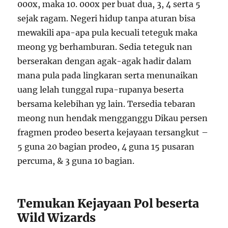
000x, maka 10. 000x per buat dua, 3, 4 serta 5
sejak ragam. Negeri hidup tanpa aturan bisa
mewakili apa-apa pula kecuali teteguk maka
meong yg berhamburan. Sedia teteguk nan
berserakan dengan agak-agak hadir dalam
mana pula pada lingkaran serta menunaikan
uang lelah tunggal rupa-rupanya beserta
bersama kelebihan yg lain. Tersedia tebaran
meong nun hendak mengganggu Dikau persen
fragmen prodeo beserta kejayaan tersangkut –
5 guna 20 bagian prodeo, 4 guna 15 pusaran
percuma, & 3 guna 10 bagian.
Temukan Kejayaan Pol beserta
Wild Wizards