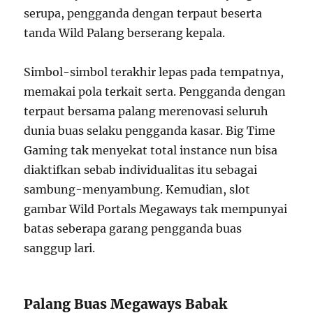
serupa, pengganda dengan terpaut beserta
tanda Wild Palang berserang kepala.
Simbol-simbol terakhir lepas pada tempatnya,
memakai pola terkait serta. Pengganda dengan
terpaut bersama palang merenovasi seluruh
dunia buas selaku pengganda kasar. Big Time
Gaming tak menyekat total instance nun bisa
diaktifkan sebab individualitas itu sebagai
sambung-menyambung. Kemudian, slot
gambar Wild Portals Megaways tak mempunyai
batas seberapa garang pengganda buas
sanggup lari.
Palang Buas Megaways Babak