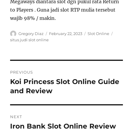
Megaways diantara slot dgn pukul rata Return
to Players . Guna jadi slot RTP mulia tersebut
wajib 98% / makin.
Author
Posted
Categories
Tags
Gregory Diaz
February 22, 2023
Slot Online
on
situs judi slot online
Post
PREVIOUS
navigation
Koi Princess Slot Online Guide
Previous
post:
and Review
NEXT
Iron Bank Slot Online Review
Next