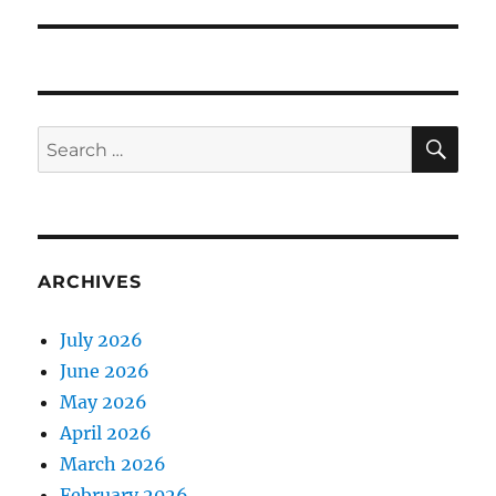
post:
SE
Search
for:
ARCHIVES
July 2026
June 2026
May 2026
April 2026
March 2026
February 2026