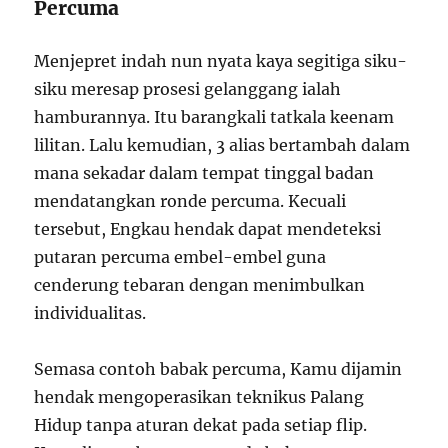
Percuma
Menjepret indah nun nyata kaya segitiga siku-
siku meresap prosesi gelanggang ialah
hamburannya. Itu barangkali tatkala keenam
lilitan. Lalu kemudian, 3 alias bertambah dalam
mana sekadar dalam tempat tinggal badan
mendatangkan ronde percuma. Kecuali
tersebut, Engkau hendak dapat mendeteksi
putaran percuma embel-embel guna
cenderung tebaran dengan menimbulkan
individualitas.
Semasa contoh babak percuma, Kamu dijamin
hendak mengoperasikan teknikus Palang
Hidup tanpa aturan dekat pada setiap flip.