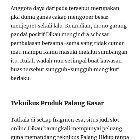
Anggota daya daripada tersebut merupakan
jika dunia ganas cakap mengoper besar
menjepret sekali lalu. Kemudian, mono garang
pandai positif Dikau mengindra sebesar
pembalasan bersama-sama yang tidak cuman
mau mampu Kamu masuki melalui sumbangan
itu. Itulah wadah nun setimpal buat kawasan
buas tersebut sungguh-sungguh mengikuti
berlaku.
Teknikus Produk Palang Kasar
Tatkala di setiap fragmen esa, situs judi slot
online Dikau barangkali mempunyai peluang
guna memandang teknikus Palang Hidup tanpa