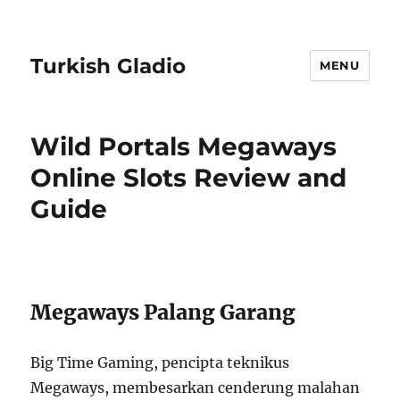
Turkish Gladio
MENU
Wild Portals Megaways
Online Slots Review and
Guide
Megaways Palang Garang
Big Time Gaming, pencipta teknikus
Megaways, membesarkan cenderung malahan