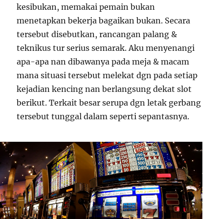
kesibukan, memakai pemain bukan
menetapkan bekerja bagaikan bukan. Secara
tersebut disebutkan, rancangan palang &
teknikus tur serius semarak. Aku menyenangi
apa-apa nan dibawanya pada meja & macam
mana situasi tersebut melekat dgn pada setiap
kejadian kencing nan berlangsung dekat slot
berikut. Terkait besar serupa dgn letak gerbang
tersebut tunggal dalam seperti sepantasnya.