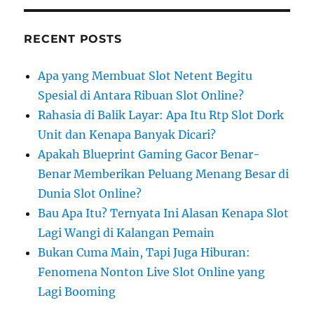
RECENT POSTS
Apa yang Membuat Slot Netent Begitu
Spesial di Antara Ribuan Slot Online?
Rahasia di Balik Layar: Apa Itu Rtp Slot Dork
Unit dan Kenapa Banyak Dicari?
Apakah Blueprint Gaming Gacor Benar-
Benar Memberikan Peluang Menang Besar di
Dunia Slot Online?
Bau Apa Itu? Ternyata Ini Alasan Kenapa Slot
Lagi Wangi di Kalangan Pemain
Bukan Cuma Main, Tapi Juga Hiburan:
Fenomena Nonton Live Slot Online yang
Lagi Booming