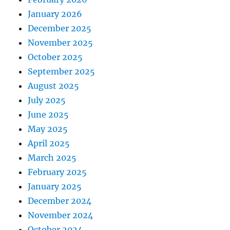
January 2026
December 2025
November 2025
October 2025
September 2025
August 2025
July 2025
June 2025
May 2025
April 2025
March 2025
February 2025
January 2025
December 2024
November 2024
October 2024