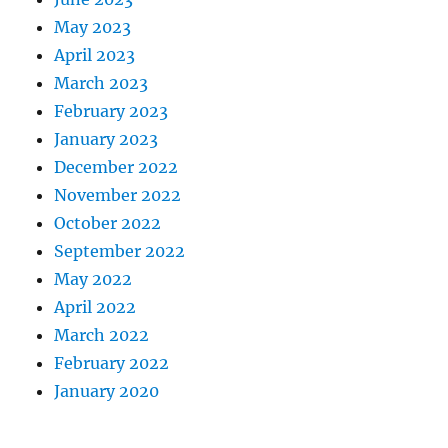
May 2023
April 2023
March 2023
February 2023
January 2023
December 2022
November 2022
October 2022
September 2022
May 2022
April 2022
March 2022
February 2022
January 2020