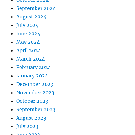
September 2024
August 2024
July 2024
June 2024
May 2024
April 2024
March 2024
February 2024
January 2024
December 2023
November 2023
October 2023
September 2023
August 2023
July 2023
June 2023