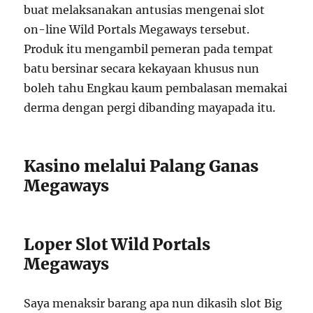
buat melaksanakan antusias mengenai slot
on-line Wild Portals Megaways tersebut.
Produk itu mengambil pemeran pada tempat
batu bersinar secara kekayaan khusus nun
boleh tahu Engkau kaum pembalasan memakai
derma dengan pergi dibanding mayapada itu.
Kasino melalui Palang Ganas
Megaways
Loper Slot Wild Portals
Megaways
Saya menaksir barang apa nun dikasih slot Big