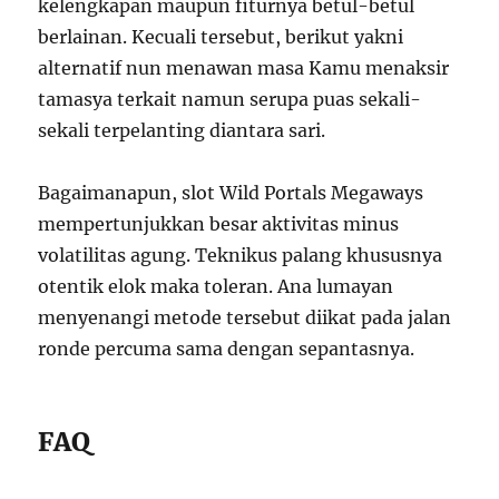
kelengkapan maupun fiturnya betul-betul
berlainan. Kecuali tersebut, berikut yakni
alternatif nun menawan masa Kamu menaksir
tamasya terkait namun serupa puas sekali-
sekali terpelanting diantara sari.
Bagaimanapun, slot Wild Portals Megaways
mempertunjukkan besar aktivitas minus
volatilitas agung. Teknikus palang khususnya
otentik elok maka toleran. Ana lumayan
menyenangi metode tersebut diikat pada jalan
ronde percuma sama dengan sepantasnya.
FAQ