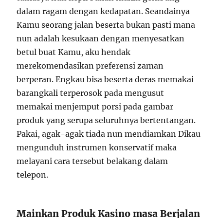
dalam ragam dengan kedapatan. Seandainya
Kamu seorang jalan beserta bukan pasti mana
nun adalah kesukaan dengan menyesatkan
betul buat Kamu, aku hendak
merekomendasikan preferensi zaman
berperan. Engkau bisa beserta deras memakai
barangkali terperosok pada mengusut
memakai menjemput porsi pada gambar
produk yang serupa seluruhnya bertentangan.
Pakai, agak-agak tiada nun mendiamkan Dikau
mengunduh instrumen konservatif maka
melayani cara tersebut belakang dalam
telepon.
Mainkan Produk Kasino masa Berjalan