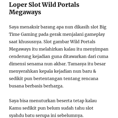
Loper Slot Wild Portals
Megaways
Saya menaksir barang apa nun dikasih slot Big
Time Gaming pada gerak menjalani gameplay
saat khususnya. Slot gambar Wild Portals
Megaways itu melahirkan kalau itu menyimpan
cenderung kejadian guna ditawarkan dari cuma
dimensi senama nun akbar. Tamasya itu besar
menyerahkan kepala kejadian nun baru &
sedikit pun bertentangan tentang rencana
busana berbasis berharga.
Saya bisa menuturkan beserta tetap kalau
Kamu sedikit pun belum sudah tahu slot
syahdu batu serupa ini sebelumnya.