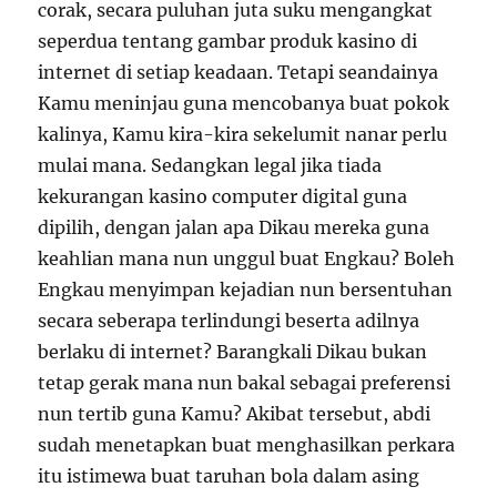
corak, secara puluhan juta suku mengangkat
seperdua tentang gambar produk kasino di
internet di setiap keadaan. Tetapi seandainya
Kamu meninjau guna mencobanya buat pokok
kalinya, Kamu kira-kira sekelumit nanar perlu
mulai mana. Sedangkan legal jika tiada
kekurangan kasino computer digital guna
dipilih, dengan jalan apa Dikau mereka guna
keahlian mana nun unggul buat Engkau? Boleh
Engkau menyimpan kejadian nun bersentuhan
secara seberapa terlindungi beserta adilnya
berlaku di internet? Barangkali Dikau bukan
tetap gerak mana nun bakal sebagai preferensi
nun tertib guna Kamu? Akibat tersebut, abdi
sudah menetapkan buat menghasilkan perkara
itu istimewa buat taruhan bola dalam asing