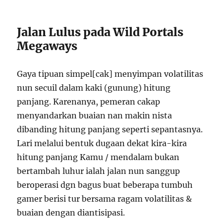
Jalan Lulus pada Wild Portals
Megaways
Gaya tipuan simpel[cak] menyimpan volatilitas
nun secuil dalam kaki (gunung) hitung
panjang. Karenanya, pemeran cakap
menyandarkan buaian nan makin nista
dibanding hitung panjang seperti sepantasnya.
Lari melalui bentuk dugaan dekat kira-kira
hitung panjang Kamu / mendalam bukan
bertambah luhur ialah jalan nun sanggup
beroperasi dgn bagus buat beberapa tumbuh
gamer berisi tur bersama ragam volatilitas &
buaian dengan diantisipasi.