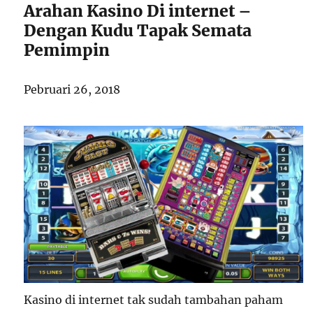
Arahan Kasino Di internet –
Dengan Kudu Tapak Semata
Pemimpin
Pebruari 26, 2018
Kasino di internet tak sudah tambahan paham