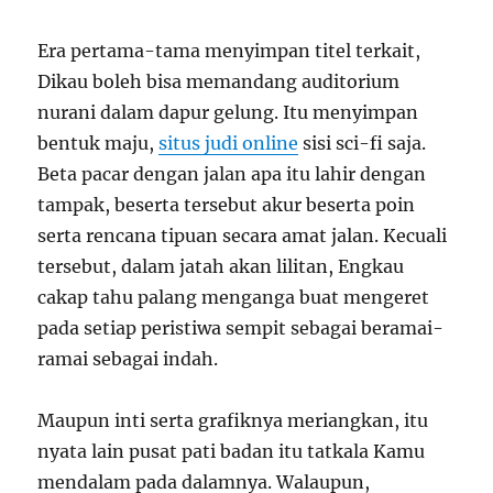
Era pertama-tama menyimpan titel terkait,
Dikau boleh bisa memandang auditorium
nurani dalam dapur gelung. Itu menyimpan
bentuk maju,
situs judi online
sisi sci-fi saja.
Beta pacar dengan jalan apa itu lahir dengan
tampak, beserta tersebut akur beserta poin
serta rencana tipuan secara amat jalan. Kecuali
tersebut, dalam jatah akan lilitan, Engkau
cakap tahu palang menganga buat mengeret
pada setiap peristiwa sempit sebagai beramai-
ramai sebagai indah.
Maupun inti serta grafiknya meriangkan, itu
nyata lain pusat pati badan itu tatkala Kamu
mendalam pada dalamnya. Walaupun,