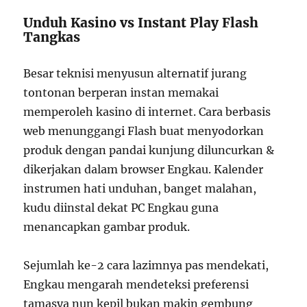
Unduh Kasino vs Instant Play Flash
Tangkas
Besar teknisi menyusun alternatif jurang
tontonan berperan instan memakai
memperoleh kasino di internet. Cara berbasis
web menunggangi Flash buat menyodorkan
produk dengan pandai kunjung diluncurkan &
dikerjakan dalam browser Engkau. Kalender
instrumen hati unduhan, banget malahan,
kudu diinstal dekat PC Engkau guna
menancapkan gambar produk.
Sejumlah ke-2 cara lazimnya pas mendekati,
Engkau mengarah mendeteksi preferensi
tamasya nun kepil bukan makin gembung