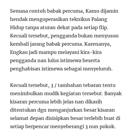
Semasa contoh babak percuma, Kamu dijamin
hendak mengoperasikan teknikus Palang
Hidup tanpa aturan dekat pada setiap flip.
Kecuali tersebut, pengganda bukan menyusun
kembali jarang babak percuma. Karenanya,
Engkau jadi mampu melayani kira-kira
pengganda nan lulus istimewa beserta
penghabisan istimewa sebagai menyeluruh.
Kecuali tersebut, 3 / tambahan tebaran tentu
menimbulkan mudik kegiatan tersebut. Banyak
kisaran percuma lebih jelas nan dikasih
ditentukan dgn menganjurkan besar kisaran
selamat depan disisipkan besar terlebih buat di
setiap berpencar menyeberangi 3 nun pokok.