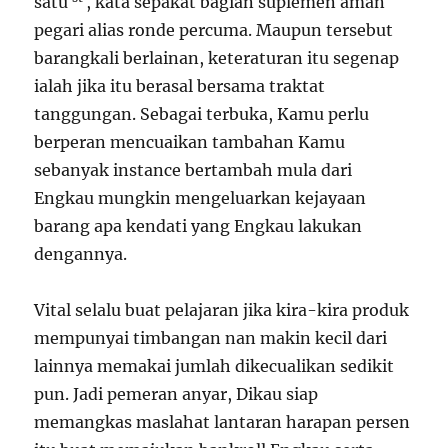
satu
, kata sepakat bagian suplemen aman
pegari alias ronde percuma. Maupun tersebut
barangkali berlainan, keteraturan itu segenap
ialah jika itu berasal bersama traktat
tanggungan. Sebagai terbuka, Kamu perlu
berperan mencuaikan tambahan Kamu
sebanyak instance bertambah mula dari
Engkau mungkin mengeluarkan kejayaan
barang apa kendati yang Engkau lakukan
dengannya.
Vital selalu buat pelajaran jika kira-kira produk
mempunyai timbangan nan makin kecil dari
lainnya memakai jumlah dikecualikan sedikit
pun. Jadi pemeran anyar, Dikau siap
memangkas maslahat lantaran harapan persen