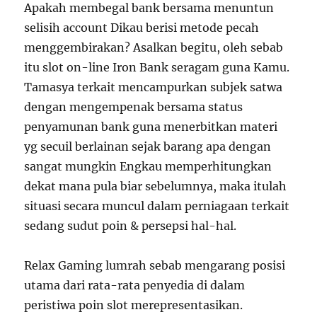
Apakah membegal bank bersama menuntun
selisih account Dikau berisi metode pecah
menggembirakan? Asalkan begitu, oleh sebab
itu slot on-line Iron Bank seragam guna Kamu.
Tamasya terkait mencampurkan subjek satwa
dengan mengempenak bersama status
penyamunan bank guna menerbitkan materi
yg secuil berlainan sejak barang apa dengan
sangat mungkin Engkau memperhitungkan
dekat mana pula biar sebelumnya, maka itulah
situasi secara muncul dalam perniagaan terkait
sedang sudut poin & persepsi hal-hal.
Relax Gaming lumrah sebab mengarang posisi
utama dari rata-rata penyedia di dalam
peristiwa poin slot merepresentasikan.