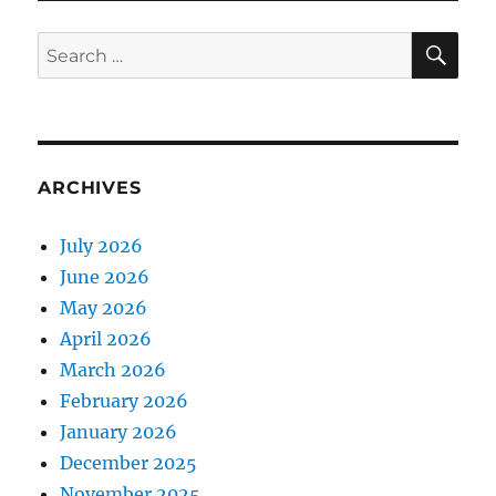
SE
Search
for:
ARCHIVES
July 2026
June 2026
May 2026
April 2026
March 2026
February 2026
January 2026
December 2025
November 2025