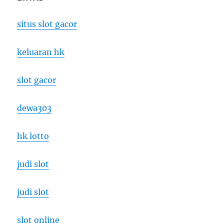
situs slot gacor
keluaran hk
slot gacor
dewa303
hk lotto
judi slot
judi slot
slot online