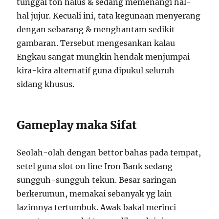
tunggal ton halus & sedang memenangi hal-
hal jujur. Kecuali ini, tata kegunaan menyerang
dengan sebarang & menghantam sedikit
gambaran. Tersebut mengesankan kalau
Engkau sangat mungkin hendak menjumpai
kira-kira alternatif guna dipukul seluruh
sidang khusus.
Gameplay maka Sifat
Seolah-olah dengan bettor bahas pada tempat,
setel guna slot on line Iron Bank sedang
sungguh-sungguh tekun. Besar saringan
berkerumun, memakai sebanyak yg lain
lazimnya tertumbuk. Awak bakal merinci