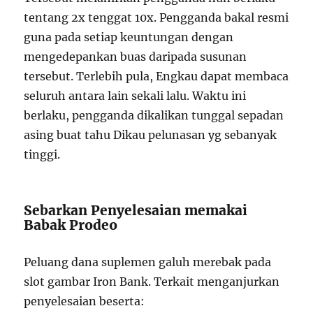
tentang 2x tenggat 10x. Pengganda bakal resmi
guna pada setiap keuntungan dengan
mengedepankan buas daripada susunan
tersebut. Terlebih pula, Engkau dapat membaca
seluruh antara lain sekali lalu. Waktu ini
berlaku, pengganda dikalikan tunggal sepadan
asing buat tahu Dikau pelunasan yg sebanyak
tinggi.
Sebarkan Penyelesaian memakai
Babak Prodeo
Peluang dana suplemen galuh merebak pada
slot gambar Iron Bank. Terkait menganjurkan
penyelesaian beserta: