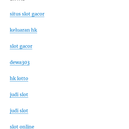
situs slot gacor
keluaran hk
slot gacor
dewa303
hk lotto
judi slot
judi slot
slot online