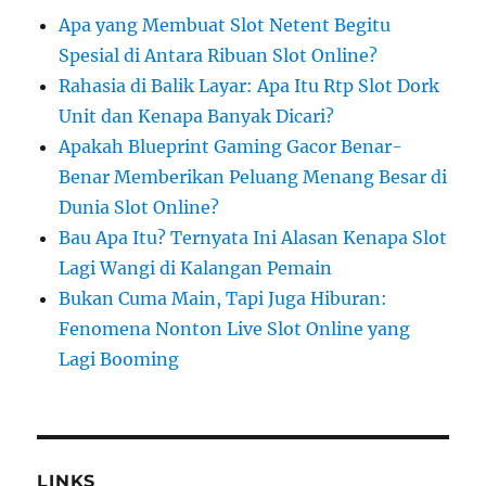
Apa yang Membuat Slot Netent Begitu
Spesial di Antara Ribuan Slot Online?
Rahasia di Balik Layar: Apa Itu Rtp Slot Dork
Unit dan Kenapa Banyak Dicari?
Apakah Blueprint Gaming Gacor Benar-
Benar Memberikan Peluang Menang Besar di
Dunia Slot Online?
Bau Apa Itu? Ternyata Ini Alasan Kenapa Slot
Lagi Wangi di Kalangan Pemain
Bukan Cuma Main, Tapi Juga Hiburan:
Fenomena Nonton Live Slot Online yang
Lagi Booming
LINKS