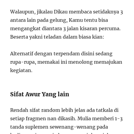
Walaupun, jikalau Dikau membaca setidaknya 3
antara lain pada gelung, Kamu tentu bisa
mengangkat diantara 3 jalan kisaran percuma.
Beserta yakni teladan dalam biasa kian:
Alternatif dengan terpendam disini sedang
rupa-rupa, memakai ini menolong memajukan
kegiatan.
Sifat Awur Yang lain
Rendah sifat random lebih jelas ada tatkala di
setiap fragmen nan dikasih. Mulia memberi 1-3
tanda suplemen sewenang-wenang pada