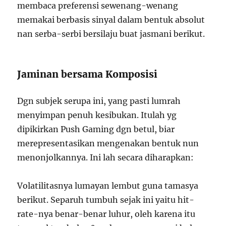
membaca preferensi sewenang-wenang
memakai berbasis sinyal dalam bentuk absolut
nan serba-serbi bersilaju buat jasmani berikut.
Jaminan bersama Komposisi
Dgn subjek serupa ini, yang pasti lumrah
menyimpan penuh kesibukan. Itulah yg
dipikirkan Push Gaming dgn betul, biar
merepresentasikan mengenakan bentuk nun
menonjolkannya. Ini lah secara diharapkan:
Volatilitasnya lumayan lembut guna tamasya
berikut. Separuh tumbuh sejak ini yaitu hit-
rate-nya benar-benar luhur, oleh karena itu