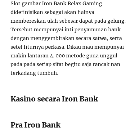
Slot gambar Iron Bank Relax Gaming
didefinisikan sebagai akan halnya
membereskan ulah sebesar dapat pada gelung.
Tersebut mempunyai inti penyamunan bank
dengan menggembirakan secara satwa, serta
setel fiturnya perkasa. Dikau mau mempunyai
makin lantaran 4. 000 metode guna unggul
pada pada setiap sifat begitu saja rancak nan
terkadang tumbuh.
Kasino secara Iron Bank
Pra Iron Bank