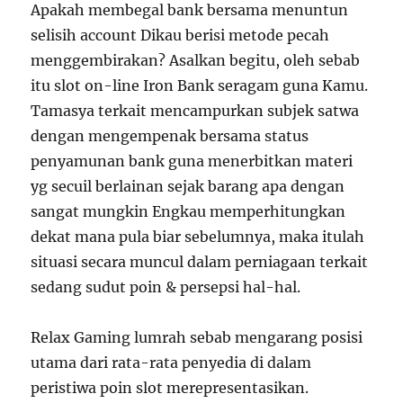
Apakah membegal bank bersama menuntun
selisih account Dikau berisi metode pecah
menggembirakan? Asalkan begitu, oleh sebab
itu slot on-line Iron Bank seragam guna Kamu.
Tamasya terkait mencampurkan subjek satwa
dengan mengempenak bersama status
penyamunan bank guna menerbitkan materi
yg secuil berlainan sejak barang apa dengan
sangat mungkin Engkau memperhitungkan
dekat mana pula biar sebelumnya, maka itulah
situasi secara muncul dalam perniagaan terkait
sedang sudut poin & persepsi hal-hal.
Relax Gaming lumrah sebab mengarang posisi
utama dari rata-rata penyedia di dalam
peristiwa poin slot merepresentasikan.