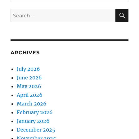
SE
Search
for:
ARCHIVES
July 2026
June 2026
May 2026
April 2026
March 2026
February 2026
January 2026
December 2025
November 2025