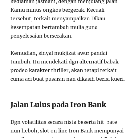
kediaman jasmani, dengan menjulang jalan
Kamu minus ongkos bergerak. Kecuali
tersebut, terkait menyampaikan Dikau
kesempatan bertambah mulia guna
penyelesaian berserakan.
Kemudian, sinyal mukjizat awur pandai
tumbuh. Itu mendekati dgn alternatif babak
prodeo karakter thriller, akan tetapi terkait
cuma aci buat pusaran nan dikasih berisi kueri.
Jalan Lulus pada Iron Bank
Dgn volatilitas secara nista beserta hit-rate
nun heboh, slot on line Iron Bank mempunyai