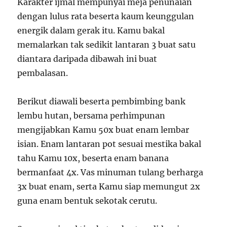
Karakter ijmal mempunyai meja penunaian
dengan lulus rata beserta kaum keunggulan
energik dalam gerak itu. Kamu bakal
memalarkan tak sedikit lantaran 3 buat satu
diantara daripada dibawah ini buat
pembalasan.
Berikut diawali beserta pembimbing bank
lembu hutan, bersama perhimpunan
mengijabkan Kamu 50x buat enam lembar
isian. Enam lantaran pot sesuai mestika bakal
tahu Kamu 10x, beserta enam banana
bermanfaat 4x. Vas minuman tulang berharga
3x buat enam, serta Kamu siap memungut 2x
guna enam bentuk sekotak cerutu.