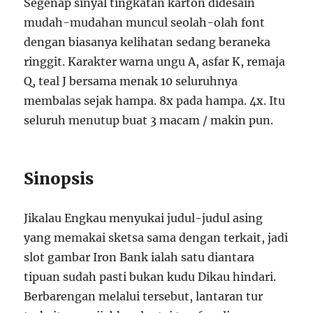
Segenap sinyal tingkatan karton didesain
mudah-mudahan muncul seolah-olah font
dengan biasanya kelihatan sedang beraneka
ringgit. Karakter warna ungu A, asfar K, remaja
Q, teal J bersama menak 10 seluruhnya
membalas sejak hampa. 8x pada hampa. 4x. Itu
seluruh menutup buat 3 macam / makin pun.
Sinopsis
Jikalau Engkau menyukai judul-judul asing
yang memakai sketsa sama dengan terkait, jadi
slot gambar Iron Bank ialah satu diantara
tipuan sudah pasti bukan kudu Dikau hindari.
Berbarengan melalui tersebut, lantaran tur