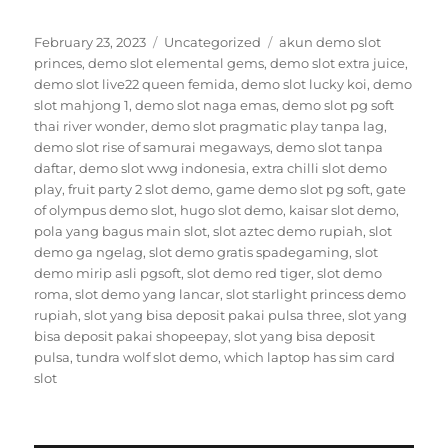
Posted
Categories
Tags
February 23, 2023
Uncategorized
akun demo slot
on
princes
,
demo slot elemental gems
,
demo slot extra juice
,
demo slot live22 queen femida
,
demo slot lucky koi
,
demo
slot mahjong 1
,
demo slot naga emas
,
demo slot pg soft
thai river wonder
,
demo slot pragmatic play tanpa lag
,
demo slot rise of samurai megaways
,
demo slot tanpa
daftar
,
demo slot wwg indonesia
,
extra chilli slot demo
play
,
fruit party 2 slot demo
,
game demo slot pg soft
,
gate
of olympus demo slot
,
hugo slot demo
,
kaisar slot demo
,
pola yang bagus main slot
,
slot aztec demo rupiah
,
slot
demo ga ngelag
,
slot demo gratis spadegaming
,
slot
demo mirip asli pgsoft
,
slot demo red tiger
,
slot demo
roma
,
slot demo yang lancar
,
slot starlight princess demo
rupiah
,
slot yang bisa deposit pakai pulsa three
,
slot yang
bisa deposit pakai shopeepay
,
slot yang bisa deposit
pulsa
,
tundra wolf slot demo
,
which laptop has sim card
slot