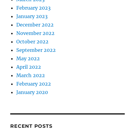
February 2023
January 2023
December 2022
November 2022
October 2022
September 2022
May 2022
April 2022
March 2022
February 2022
January 2020
RECENT POSTS