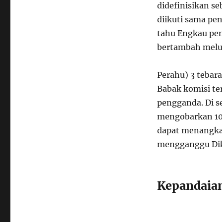
didefinisikan s
diikuti sama p
tahu Engkau pe
bertambah melu
Perahu) 3 tebara
Babak komisi te
pengganda. Di se
mengobarkan 10 
dapat menangkap
mengganggu Dika
Kepandaian