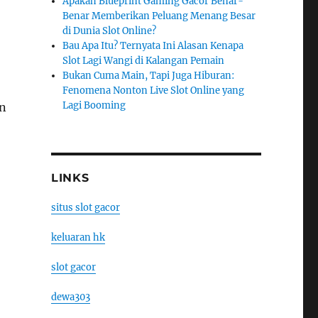
Apakah Blueprint Gaming Gacor Benar-
Benar Memberikan Peluang Menang Besar
di Dunia Slot Online?
Bau Apa Itu? Ternyata Ini Alasan Kenapa
Slot Lagi Wangi di Kalangan Pemain
Bukan Cuma Main, Tapi Juga Hiburan:
Fenomena Nonton Live Slot Online yang
Lagi Booming
an
LINKS
situs slot gacor
keluaran hk
slot gacor
dewa303