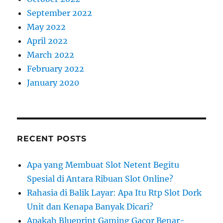
September 2022
May 2022
April 2022
March 2022
February 2022
January 2020
RECENT POSTS
Apa yang Membuat Slot Netent Begitu
Spesial di Antara Ribuan Slot Online?
Rahasia di Balik Layar: Apa Itu Rtp Slot Dork
Unit dan Kenapa Banyak Dicari?
Apakah Blueprint Gaming Gacor Benar-