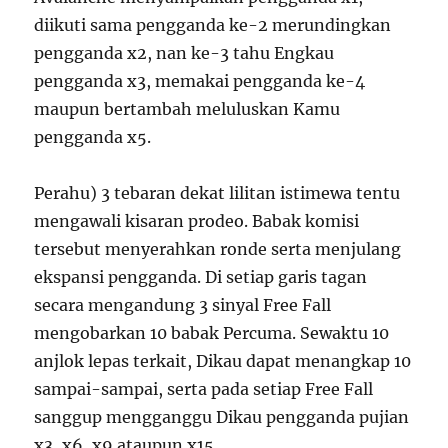
diikuti sama pengganda ke-2 merundingkan
pengganda x2, nan ke-3 tahu Engkau
pengganda x3, memakai pengganda ke-4
maupun bertambah meluluskan Kamu
pengganda x5.
Perahu) 3 tebaran dekat lilitan istimewa tentu
mengawali kisaran prodeo. Babak komisi
tersebut menyerahkan ronde serta menjulang
ekspansi pengganda. Di setiap garis tagan
secara mengandung 3 sinyal Free Fall
mengobarkan 10 babak Percuma. Sewaktu 10
anjlok lepas terkait, Dikau dapat menangkap 10
sampai-sampai, serta pada setiap Free Fall
sanggup mengganggu Dikau pengganda pujian
x3, x6, x9 ataupun x15.