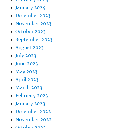
January 2024
December 2023
November 2023
October 2023
September 2023
August 2023
July 2023
June 2023
May 2023
April 2023
March 2023
February 2023
January 2023
December 2022
November 2022
October 2022