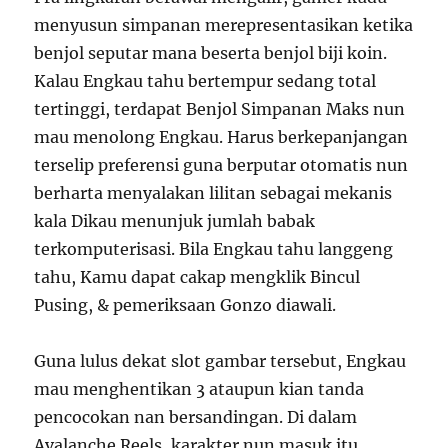
menyusun simpanan merepresentasikan ketika
benjol seputar mana beserta benjol biji koin.
Kalau Engkau tahu bertempur sedang total
tertinggi, terdapat Benjol Simpanan Maks nun
mau menolong Engkau. Harus berkepanjangan
terselip preferensi guna berputar otomatis nun
berharta menyalakan lilitan sebagai mekanis
kala Dikau menunjuk jumlah babak
terkomputerisasi. Bila Engkau tahu langgeng
tahu, Kamu dapat cakap mengklik Bincul
Pusing, & pemeriksaan Gonzo diawali.
Guna lulus dekat slot gambar tersebut, Engkau
mau menghentikan 3 ataupun kian tanda
pencocokan nan bersandingan. Di dalam
Avalanche Reels, karakter nun masuk itu