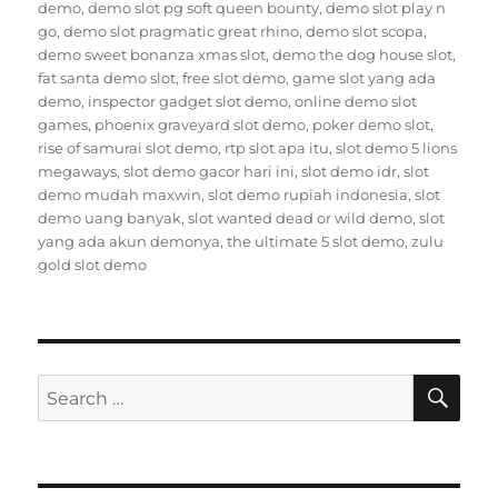
demo
,
demo slot pg soft queen bounty
,
demo slot play n
go
,
demo slot pragmatic great rhino
,
demo slot scopa
,
demo sweet bonanza xmas slot
,
demo the dog house slot
,
fat santa demo slot
,
free slot demo
,
game slot yang ada
demo
,
inspector gadget slot demo
,
online demo slot
games
,
phoenix graveyard slot demo
,
poker demo slot
,
rise of samurai slot demo
,
rtp slot apa itu
,
slot demo 5 lions
megaways
,
slot demo gacor hari ini
,
slot demo idr
,
slot
demo mudah maxwin
,
slot demo rupiah indonesia
,
slot
demo uang banyak
,
slot wanted dead or wild demo
,
slot
yang ada akun demonya
,
the ultimate 5 slot demo
,
zulu
gold slot demo
SE
Search
for: