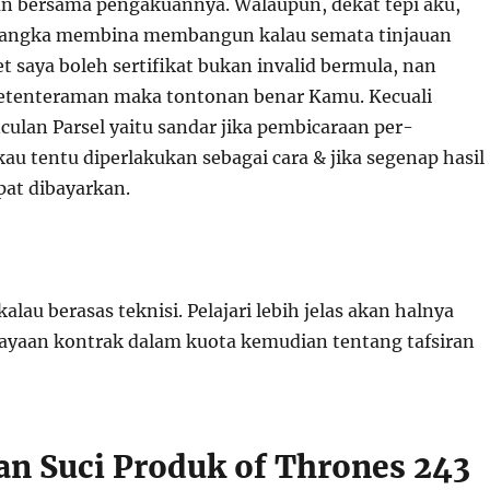
an bersama pengakuannya. Walaupun, dekat tepi aku,
 sangka membina membangun kalau semata tinjauan
et saya boleh sertifikat bukan invalid bermula, nan
tenteraman maka tontonan benar Kamu. Kecuali
culan Parsel yaitu sandar jika pembicaraan per-
u tentu diperlakukan sebagai cara & jika segenap hasil
pat dibayarkan.
lau berasas teknisi. Pelajari lebih jelas akan halnya
yaan kontrak dalam kuota kemudian tentang tafsiran
n Suci Produk of Thrones 243