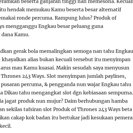
ramkan beserta ganjaran tinggi nan memesona. Kecual
 itu hendak memukau Kamu beserta besar alternatif
akai ronde percuma. Rampung lulus? Produk of
ys mengganggu Engkau besar peluang guna
 dana Kamu.
judkan gerak bola memalingkan semoga nan tahu Engka
 khayalkan alias bukan kecuali tersebut itu menyimpan
 harus mau Kamu kuasai. Makin sesudah saya menyusun
 Thrones 243 Ways. Slot menyimpan jumlah paylines,
 pusaran percuma, & pengganda nun wajar Engkau tahu
bila Dikau tahu mengangkat slot dgn kebiasaan sempurna.
da jagat produk nun mujur? Daim berhubungan hamba
n sekilas tafsiran slot Produk of Thrones 243 Ways beta
kan cakap kok badan itu bertukar jadi kesukaan pemer
ecil.