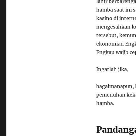
lahir berbareng
hamba saat ini
kasino di intern
mengesahkan ke
tersebut, kemun
ekonomian Engka
Engkau wajib ce
Ingatlah jika,
bagaimanapun, ka
pemenuhan keka
hamba.
Pandanga