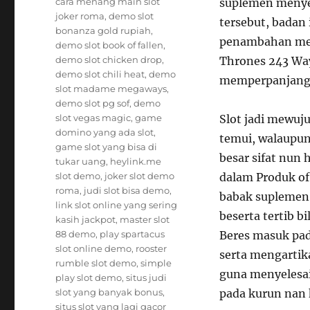
cara menang main slot
suplemen menye
joker roma
,
demo slot
tersebut, badan
bonanza gold rupiah
,
penambahan mem
demo slot book of fallen
,
demo slot chicken drop
,
Thrones 243 Wa
demo slot chili heat
,
demo
memperpanjang
slot madame megaways
,
demo slot pg sof
,
demo
slot vegas magic
,
game
Slot jadi mewu
domino yang ada slot
,
temui, walaupun
game slot yang bisa di
besar sifat nun
tukar uang
,
heylink.me
slot demo
,
joker slot demo
dalam Produk of
roma
,
judi slot bisa demo
,
babak suplemen
link slot online yang sering
beserta tertib 
kasih jackpot
,
master slot
88 demo
,
play spartacus
Beres masuk pa
slot online demo
,
rooster
serta mengartika
rumble slot demo
,
simple
guna menyelesai
play slot demo
,
situs judi
slot yang banyak bonus
,
pada kurun nan k
situs slot yang lagi gacor