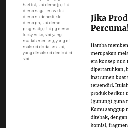
hari ini
,
slot demo jp
,
slot
demo naga emas
,
slot
Jika Pro
demo no deposit
,
slot
demo pp
,
slot demo
Percuma
pragmatig
,
slot pg demo
lucky neko
,
slot yang
mudah menang
,
yang di
Hamba membenar
maksud dc dalam slot
,
yang dimaksud dedicated
merupakan melal
slot
era konsep nun
dipertaruhkan, 
instrumen buat 
tersendiri. Itu
produk berikut 
(gunung) guna m
Kamu sanggup m
ditebak, dengan
komisi, fragmen