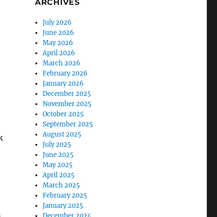
ARCHIVES
July 2026
June 2026
May 2026
April 2026
March 2026
February 2026
January 2026
December 2025
November 2025
October 2025
September 2025
August 2025
k
July 2025
June 2025
May 2025
April 2025
March 2025
February 2025
January 2025
December 2024