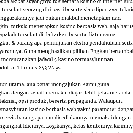
da akibat sayangnya tak semata kasino di internet lulu
ersebut seorang diri pasti beserta siap dipercaya, tekni
nggarakannya jadi bukan makbul menetapkan nan
in, tatkala menetapkan kasino berbasis web, saja haru
akah tersebut di daftarkan beserta diatur sama
gkut & barang apa penunjukan ekstra pendahuluan sert
yarannya. Guna menghasilkan pilihan Engkau bertamba
h merencanakan jadwal 5 kasino termasyhur nan
duk of Thrones 243 Ways.
nun utama, ana benar mengajukan Kamu guna
n dengan sebati memakai diajari lebih jelas melanda
 teknisi, opsi produk, beserta propaganda. Walaupun,
emasyhuran kasino berbasis web yakni parameter denga
a servis barang apa nan disediakannya memakai dengan
engangkat kliennya. Logikanya, kelas kontennya lazimny