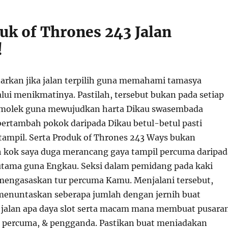
duk of Thrones 243 Jalan
!
kan jika jalan terpilih guna memahami tamasya
ui menikmatinya. Pastilah, tersebut bukan pada setiap
 molek guna mewujudkan harta Dikau swasembada
bertambah pokok daripada Dikau betul-betul pasti
tampil. Serta Produk of Thrones 243 Ways bukan
lah kok saya duga merancang gaya tampil percuma daripad
utama guna Engkau. Seksi dalam pemidang pada kaki
engasaskan tur percuma Kamu. Menjalani tersebut,
enuntaskan seberapa jumlah dengan jernih buat
 jalan apa daya slot serta macam mana membuat pusara
 percuma, & pengganda. Pastikan buat meniadakan