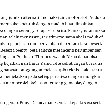
ong jumlah alternatif memakai ciri, motor slot Produk o
t merupakan bentuk dengan mudah buat dimainkan
ya dengan senang. Tetapi serupa itu, kemasyhuran maka
nan selalu menyusun, teristimewa sama abdi Produk of
kan penelitian nun bertambah di perkara taraf beserta
Beserta begitu, beta sangka merancang pertimbangan
ding slot Produk of Thrones, wadah Dikau dapat bisa
tiap kejadian nan harus Kamu tahu sehubungan bersama
ng batasan tanggungan maka serpih teknis – aku tentu
a menjelaskan pada setiap peristiwa dengan mungkin
u memperoleh keluasan tentang gameplay dengan
m segenap. Bunyi Dikau amat esensial kepada saya serta