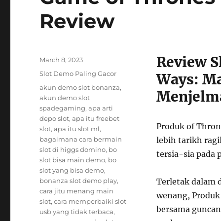
Review
Review S
Posted
March 8, 2023
on
Categories
Slot Demo Paling Gacor
Ways: M
Tags
akun demo slot bonanza
,
Menjelma
akun demo slot
spadegaming
,
apa arti
depo slot
,
apa itu freebet
Produk of Thro
slot
,
apa itu slot ml
,
bagaimana cara bermain
lebih tarikh ra
slot di higgs domino
,
bo
tersia-sia pada 
slot bisa main demo
,
bo
slot yang bisa demo
,
bonanza slot demo play
,
Terletak dalam 
cara jitu menang main
wenang, Produk 
slot
,
cara memperbaiki slot
bersama guncang
usb yang tidak terbaca
,