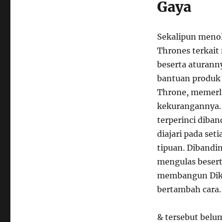
Gaya
Sekalipun menol
Thrones terkai
beserta aturann
bantuan produk 
Throne, memerlu
kekurangannya. 
terperinci diban
diajari pada se
tipuan. Dibandi
mengulas besert
membangun Dika
bertambah cara.
& tersebut belu