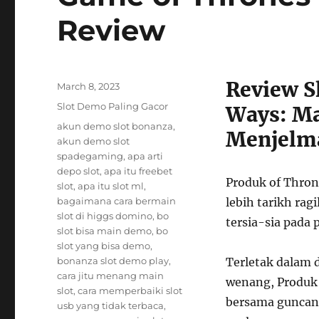
Review
Review S
Posted
March 8, 2023
on
Categories
Slot Demo Paling Gacor
Ways: M
Tags
akun demo slot bonanza
,
Menjelma
akun demo slot
spadegaming
,
apa arti
depo slot
,
apa itu freebet
Produk of Thro
slot
,
apa itu slot ml
,
bagaimana cara bermain
lebih tarikh ra
slot di higgs domino
,
bo
tersia-sia pada 
slot bisa main demo
,
bo
slot yang bisa demo
,
bonanza slot demo play
,
Terletak dalam 
cara jitu menang main
wenang, Produk 
slot
,
cara memperbaiki slot
bersama guncang
usb yang tidak terbaca
,