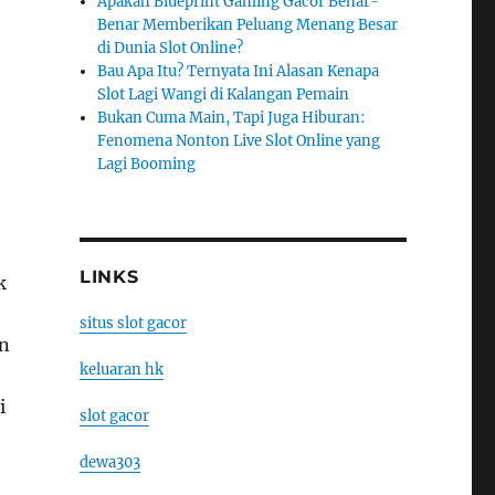
Apakah Blueprint Gaming Gacor Benar-
Benar Memberikan Peluang Menang Besar
di Dunia Slot Online?
Bau Apa Itu? Ternyata Ini Alasan Kenapa
Slot Lagi Wangi di Kalangan Pemain
Bukan Cuma Main, Tapi Juga Hiburan:
Fenomena Nonton Live Slot Online yang
Lagi Booming
LINKS
k
situs slot gacor
an
keluaran hk
i
slot gacor
dewa303