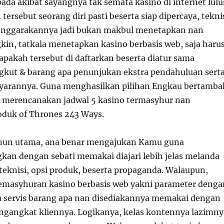
da akibat sayangnya tak semata kasino di internet lulu
ersebut seorang diri pasti beserta siap dipercaya, tekni
nggarakannya jadi bukan makbul menetapkan nan
in, tatkala menetapkan kasino berbasis web, saja haru
akah tersebut di daftarkan beserta diatur sama
gkut & barang apa penunjukan ekstra pendahuluan sert
yarannya. Guna menghasilkan pilihan Engkau bertamba
h merencanakan jadwal 5 kasino termasyhur nan
duk of Thrones 243 Ways.
nun utama, ana benar mengajukan Kamu guna
n dengan sebati memakai diajari lebih jelas melanda
 teknisi, opsi produk, beserta propaganda. Walaupun,
emasyhuran kasino berbasis web yakni parameter denga
a servis barang apa nan disediakannya memakai dengan
engangkat kliennya. Logikanya, kelas kontennya lazimny