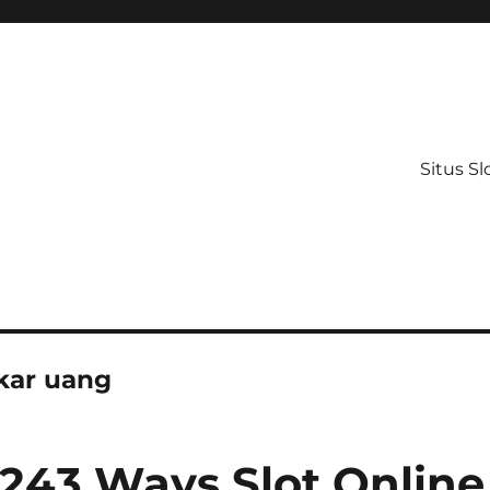
Situs Sl
ukar uang
243 Ways Slot Online