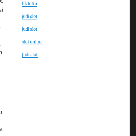
s.
hk lotto
si
judi slot
s
judi slot
slot online
a
h
Judi slot
n
a