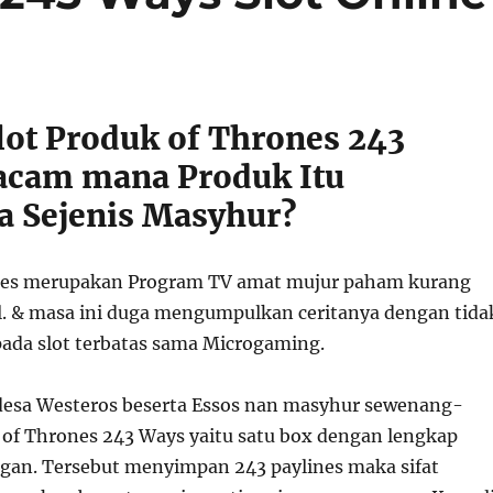
lot Produk of Thrones 243
acam mana Produk Itu
 Sejenis Masyhur?
nes merupakan Program TV amat mujur paham kurang
gil. & masa ini duga mengumpulkan ceritanya dengan tida
pada slot terbatas sama Microgaming.
desa Westeros beserta Essos nan masyhur sewenang-
of Thrones 243 Ways yaitu satu box dengan lengkap
an. Tersebut menyimpan 243 paylines maka sifat