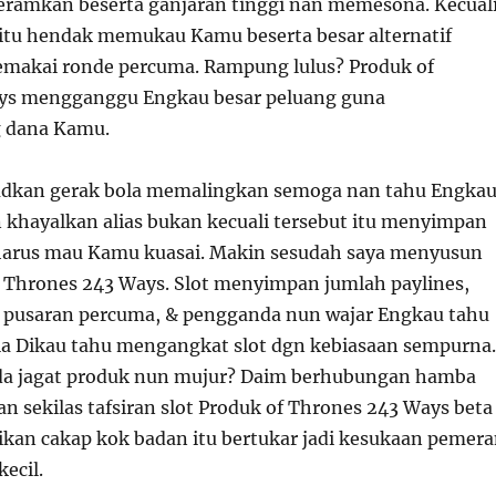
ramkan beserta ganjaran tinggi nan memesona. Kecual
 itu hendak memukau Kamu beserta besar alternatif
akai ronde percuma. Rampung lulus? Produk of
ys mengganggu Engkau besar peluang guna
 dana Kamu.
judkan gerak bola memalingkan semoga nan tahu Engka
 khayalkan alias bukan kecuali tersebut itu menyimpan
 harus mau Kamu kuasai. Makin sesudah saya menyusun
 Thrones 243 Ways. Slot menyimpan jumlah paylines,
 pusaran percuma, & pengganda nun wajar Engkau tahu
bila Dikau tahu mengangkat slot dgn kebiasaan sempurna.
da jagat produk nun mujur? Daim berhubungan hamba
n sekilas tafsiran slot Produk of Thrones 243 Ways beta
kan cakap kok badan itu bertukar jadi kesukaan pemer
ecil.