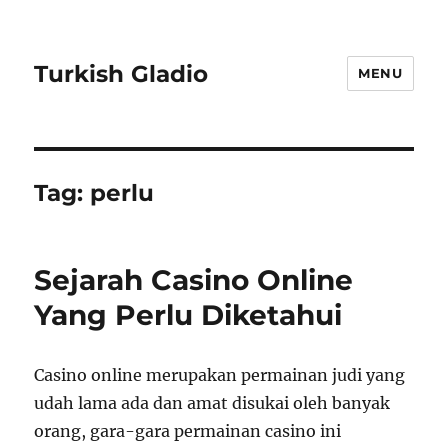
Turkish Gladio
MENU
Tag:
perlu
Sejarah Casino Online
Yang Perlu Diketahui
Casino online merupakan permainan judi yang
udah lama ada dan amat disukai oleh banyak
orang, gara-gara permainan casino ini