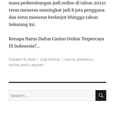
masa perkembangan judi online di tahun 20221
terus menerus meningkat jadi 8 juta pengguna
dan terus menerus berlanjut bhingga tahun
Sekarang ini.
Kenapa Harus Daftar Casino Online Terpercaya
Di Indonesia?…
Posted
Categories
Tags
October 15, 2022
Judi Online
casino
,
diketahui
,
on
online
,
perlu
,
sejarah
SE
Search
for: