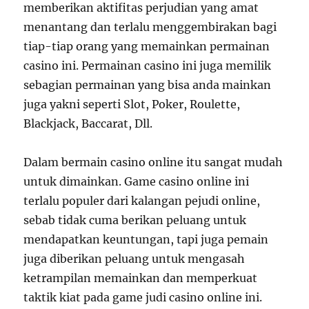
memberikan aktifitas perjudian yang amat
menantang dan terlalu menggembirakan bagi
tiap-tiap orang yang memainkan permainan
casino ini. Permainan casino ini juga memilik
sebagian permainan yang bisa anda mainkan
juga yakni seperti Slot, Poker, Roulette,
Blackjack, Baccarat, Dll.
Dalam bermain casino online itu sangat mudah
untuk dimainkan. Game casino online ini
terlalu populer dari kalangan pejudi online,
sebab tidak cuma berikan peluang untuk
mendapatkan keuntungan, tapi juga pemain
juga diberikan peluang untuk mengasah
ketrampilan memainkan dan memperkuat
taktik kiat pada game judi casino online ini.