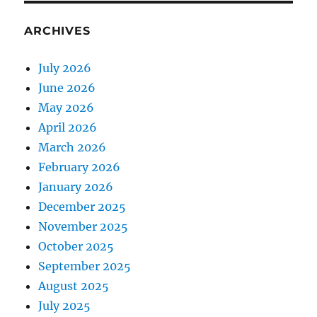
ARCHIVES
July 2026
June 2026
May 2026
April 2026
March 2026
February 2026
January 2026
December 2025
November 2025
October 2025
September 2025
August 2025
July 2025