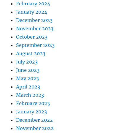
February 2024
January 2024
December 2023
November 2023
October 2023
September 2023
August 2023
July 2023
June 2023
May 2023
April 2023
March 2023
February 2023
January 2023
December 2022
November 2022