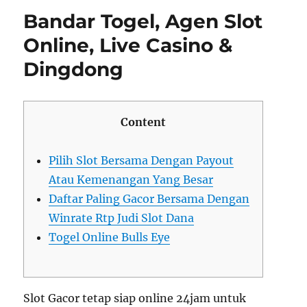
Bandar Togel, Agen Slot
Online, Live Casino &
Dingdong
Content
Pilih Slot Bersama Dengan Payout
Atau Kemenangan Yang Besar
Daftar Paling Gacor Bersama Dengan
Winrate Rtp Judi Slot Dana
Togel Online Bulls Eye
Slot Gacor tetap siap online 24jam untuk