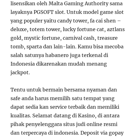
lisensikan oleh Malta Gaming Authority sama
layaknya PGSOFT slot. Untuk model game slot
yang populer yaitu candy tower, fa cai shen –
deluxe, totem tower, lucky fortune cat, aztlans
gold, mystic fortune, carnival cash, treasure
tomb, sparta dan lain-lain. Kamu bisa mecoba
salah satunya habanero juga terkenal di
Indonesia dikarenakan mudah menang
jackpot.
Tentu untuk bermain bersama nyaman dan
safe anda harus memilih satu tempat yang
dapat sedia kan service terbaik dan memiliki
kualitas. Selamat datang di Kasino, di antara
pihak penyelenggara situs judi online resmi
dan terpercaya di indonesia. Deposit via gopay