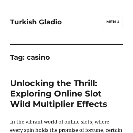
Turkish Gladio
MENU
Tag:
casino
Unlocking the Thrill:
Exploring Online Slot
Wild Multiplier Effects
In the vibrant world of online slots, where
every spin holds the promise of fortune, certain