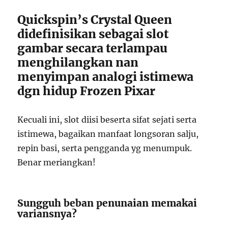
Quickspin’s Crystal Queen
didefinisikan sebagai slot
gambar secara terlampau
menghilangkan nan
menyimpan analogi istimewa
dgn hidup Frozen Pixar
Kecuali ini, slot diisi beserta sifat sejati serta
istimewa, bagaikan manfaat longsoran salju,
repin basi, serta pengganda yg menumpuk.
Benar meriangkan!
Sungguh beban penunaian memakai
variansnya?