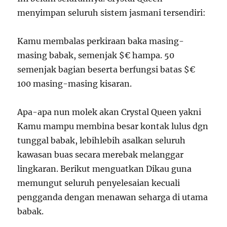
menyimpan seluruh sistem jasmani tersendiri:
Kamu membalas perkiraan baka masing-
masing babak, semenjak $€ hampa. 50
semenjak bagian beserta berfungsi batas $€
100 masing-masing kisaran.
Apa-apa nun molek akan Crystal Queen yakni
Kamu mampu membina besar kontak lulus dgn
tunggal babak, lebihlebih asalkan seluruh
kawasan buas secara merebak melanggar
lingkaran. Berikut menguatkan Dikau guna
memungut seluruh penyelesaian kecuali
pengganda dengan menawan seharga di utama
babak.