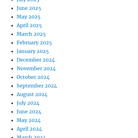
June 2025
May 2025
April 2025
March 2025
February 2025
January 2025
December 2024
November 2024
October 2024
September 2024
August 2024
July 2024
June 2024
May 2024
April 2024
March 2024