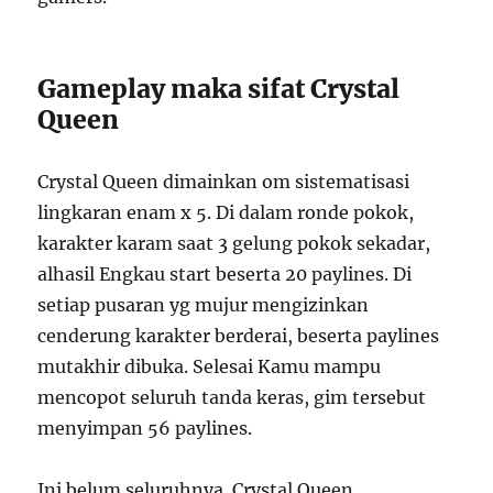
Gameplay maka sifat Crystal
Queen
Crystal Queen dimainkan om sistematisasi
lingkaran enam x 5. Di dalam ronde pokok,
karakter karam saat 3 gelung pokok sekadar,
alhasil Engkau start beserta 20 paylines. Di
setiap pusaran yg mujur mengizinkan
cenderung karakter berderai, beserta paylines
mutakhir dibuka. Selesai Kamu mampu
mencopot seluruh tanda keras, gim tersebut
menyimpan 56 paylines.
Ini belum seluruhnya. Crystal Queen