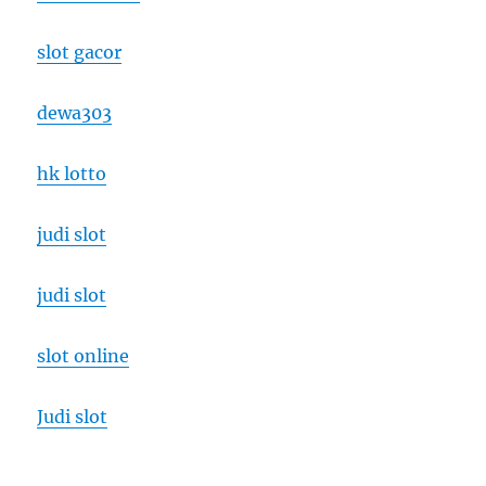
slot gacor
dewa303
hk lotto
judi slot
judi slot
slot online
Judi slot