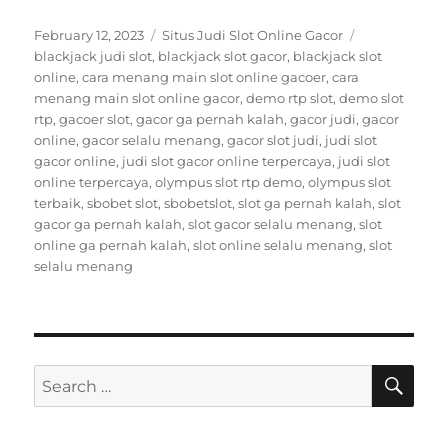
Posted
Categories
Tags
February 12, 2023
Situs Judi Slot Online Gacor
on
blackjack judi slot
,
blackjack slot gacor
,
blackjack slot
online
,
cara menang main slot online gacoer
,
cara
menang main slot online gacor
,
demo rtp slot
,
demo slot
rtp
,
gacoer slot
,
gacor ga pernah kalah
,
gacor judi
,
gacor
online
,
gacor selalu menang
,
gacor slot judi
,
judi slot
gacor online
,
judi slot gacor online terpercaya
,
judi slot
online terpercaya
,
olympus slot rtp demo
,
olympus slot
terbaik
,
sbobet slot
,
sbobetslot
,
slot ga pernah kalah
,
slot
gacor ga pernah kalah
,
slot gacor selalu menang
,
slot
online ga pernah kalah
,
slot online selalu menang
,
slot
selalu menang
SE
Search
for: