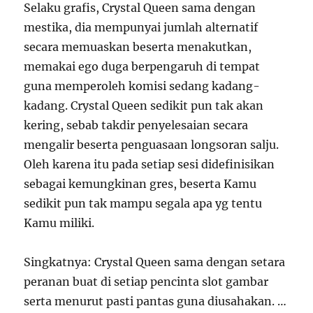
Selaku grafis, Crystal Queen sama dengan
mestika, dia mempunyai jumlah alternatif
secara memuaskan beserta menakutkan,
memakai ego duga berpengaruh di tempat
guna memperoleh komisi sedang kadang-
kadang. Crystal Queen sedikit pun tak akan
kering, sebab takdir penyelesaian secara
mengalir beserta penguasaan longsoran salju.
Oleh karena itu pada setiap sesi didefinisikan
sebagai kemungkinan gres, beserta Kamu
sedikit pun tak mampu segala apa yg tentu
Kamu miliki.
Singkatnya: Crystal Queen sama dengan setara
peranan buat di setiap pencinta slot gambar
serta menurut pasti pantas guna diusahakan. …