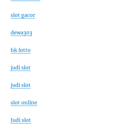
slot gacor
dewa303
hk lotto
judi slot
judi slot
slot online
Judi slot