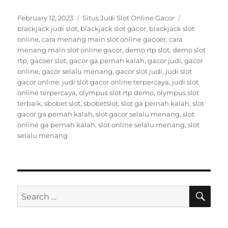
Posted
Categories
Tags
February 12, 2023
Situs Judi Slot Online Gacor
on
blackjack judi slot
,
blackjack slot gacor
,
blackjack slot
online
,
cara menang main slot online gacoer
,
cara
menang main slot online gacor
,
demo rtp slot
,
demo slot
rtp
,
gacoer slot
,
gacor ga pernah kalah
,
gacor judi
,
gacor
online
,
gacor selalu menang
,
gacor slot judi
,
judi slot
gacor online
,
judi slot gacor online terpercaya
,
judi slot
online terpercaya
,
olympus slot rtp demo
,
olympus slot
terbaik
,
sbobet slot
,
sbobetslot
,
slot ga pernah kalah
,
slot
gacor ga pernah kalah
,
slot gacor selalu menang
,
slot
online ga pernah kalah
,
slot online selalu menang
,
slot
selalu menang
SE
Search
for: