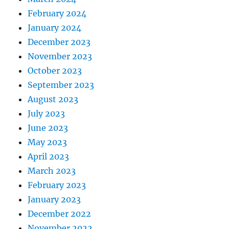
February 2024
January 2024
December 2023
November 2023
October 2023
September 2023
August 2023
July 2023
June 2023
May 2023
April 2023
March 2023
February 2023
January 2023
December 2022
November 2022