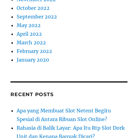
October 2022
September 2022
May 2022
April 2022
March 2022
February 2022
January 2020
RECENT POSTS
Apa yang Membuat Slot Netent Begitu
Spesial di Antara Ribuan Slot Online?
Rahasia di Balik Layar: Apa Itu Rtp Slot Dork
Unit dan Kenapa Banyak Dicari?