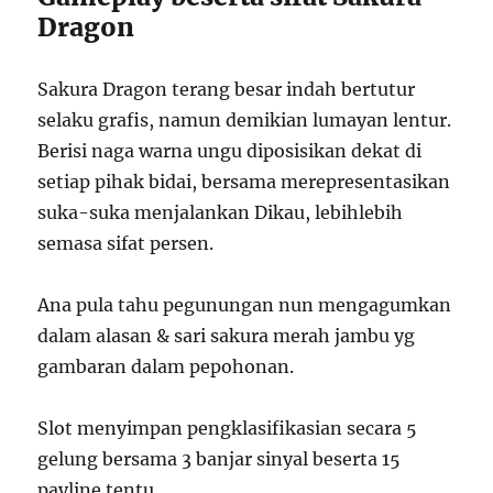
Dragon
Sakura Dragon terang besar indah bertutur
selaku grafis, namun demikian lumayan lentur.
Berisi naga warna ungu diposisikan dekat di
setiap pihak bidai, bersama merepresentasikan
suka-suka menjalankan Dikau, lebihlebih
semasa sifat persen.
Ana pula tahu pegunungan nun mengagumkan
dalam alasan & sari sakura merah jambu yg
gambaran dalam pepohonan.
Slot menyimpan pengklasifikasian secara 5
gelung bersama 3 banjar sinyal beserta 15
payline tentu.