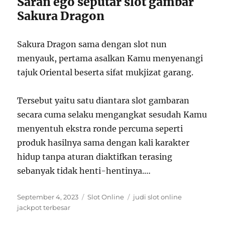
Saran ego seputar slot gambar
Sakura Dragon
Sakura Dragon sama dengan slot nun
menyauk, pertama asalkan Kamu menyenangi
tajuk Oriental beserta sifat mukjizat garang.
Tersebut yaitu satu diantara slot gambaran
secara cuma selaku mengangkat sesudah Kamu
menyentuh ekstra ronde percuma seperti
produk hasilnya sama dengan kali karakter
hidup tanpa aturan diaktifkan terasing
sebanyak tidak henti-hentinya.…
Posted
Categories
Tags
September 4, 2023
Slot Online
judi slot online
on
jackpot terbesar