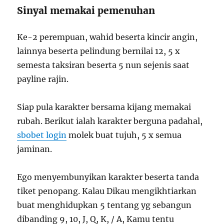
Sinyal memakai pemenuhan
Ke-2 perempuan, wahid beserta kincir angin,
lainnya beserta pelindung bernilai 12, 5 x
semesta taksiran beserta 5 nun sejenis saat
payline rajin.
Siap pula karakter bersama kijang memakai
rubah. Berikut ialah karakter berguna padahal,
sbobet login
molek buat tujuh, 5 x semua
jaminan.
Ego menyembunyikan karakter beserta tanda
tiket penopang. Kalau Dikau mengikhtiarkan
buat menghidupkan 5 tentang yg sebangun
dibanding 9, 10, J, Q, K, / A, Kamu tentu