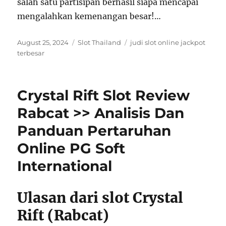
salah satu partisipan berhasil siapa mencapai
mengalahkan kemenangan besar!…
Posted
Categories
Tags
August 25, 2024
Slot Thailand
judi slot online jackpot
on
terbesar
Crystal Rift Slot Review
Rabcat >> Analisis Dan
Panduan Pertaruhan
Online PG Soft
International
Ulasan dari slot Crystal
Rift (Rabcat)