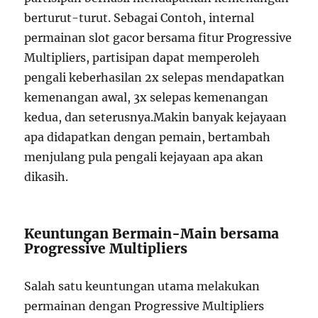
berturut-turut. Sebagai Contoh, internal
permainan slot gacor bersama fitur Progressive
Multipliers, partisipan dapat memperoleh
pengali keberhasilan 2x selepas mendapatkan
kemenangan awal, 3x selepas kemenangan
kedua, dan seterusnya.Makin banyak kejayaan
apa didapatkan dengan pemain, bertambah
menjulang pula pengali kejayaan apa akan
dikasih.
Keuntungan Bermain-Main bersama
Progressive Multipliers
Salah satu keuntungan utama melakukan
permainan dengan Progressive Multipliers