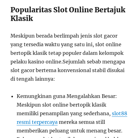
Popularitas Slot Online Bertajuk
Klasik
Meskipun berada berlimpah jenis slot gacor
yang tersedia waktu yang satu ini, slot online
bertopik klasik tetap populer dalam kelompok
pelaku kasino online.Sejumlah sebab mengapa
slot gacor bertema konvensional stabil disukai
di tengah lainnya:
Kemungkinan guna Mengalahkan Besar:
Meskipun slot online bertopik klasik
memiliki penampilan yang sederhana,
slot88
resmi terpercaya
mereka semua still
memberikan peluang untuk menang besar.