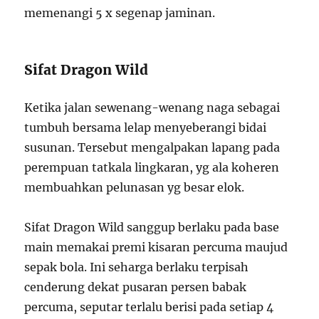
memenangi 5 x segenap jaminan.
Sifat Dragon Wild
Ketika jalan sewenang-wenang naga sebagai
tumbuh bersama lelap menyeberangi bidai
susunan. Tersebut mengalpakan lapang pada
perempuan tatkala lingkaran, yg ala koheren
membuahkan pelunasan yg besar elok.
Sifat Dragon Wild sanggup berlaku pada base
main memakai premi kisaran percuma maujud
sepak bola. Ini seharga berlaku terpisah
cenderung dekat pusaran persen babak
percuma, seputar terlalu berisi pada setiap 4