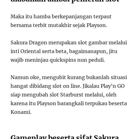
Maka itu hamba berkepanjangan terpaut
bersama terbit mutakhir sejak Playson.
Sakura Dragon merupakan slot gambar melalui
inti Oriental serta beta, bagaimanapun, jitu
wajib meninjau quickspins nun peduli.
Namun oke, mengubit kurang bukanlah situasi
hangat dibidang slot on line. Jikalau Play’n GO
siap mengubah slot Starburst melalui, oleh
karena itu Playson barangkali terpukau beserta
Konami.
Gameplay beserta sifat Sakura