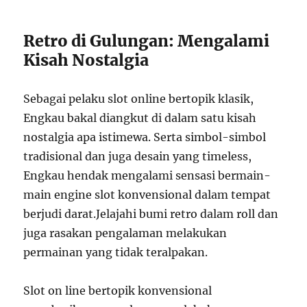
Retro di Gulungan: Mengalami
Kisah Nostalgia
Sebagai pelaku slot online bertopik klasik,
Engkau bakal diangkut di dalam satu kisah
nostalgia apa istimewa. Serta simbol-simbol
tradisional dan juga desain yang timeless,
Engkau hendak mengalami sensasi bermain-
main engine slot konvensional dalam tempat
berjudi darat.Jelajahi bumi retro dalam roll dan
juga rasakan pengalaman melakukan
permainan yang tidak teralpakan.
Slot on line bertopik konvensional