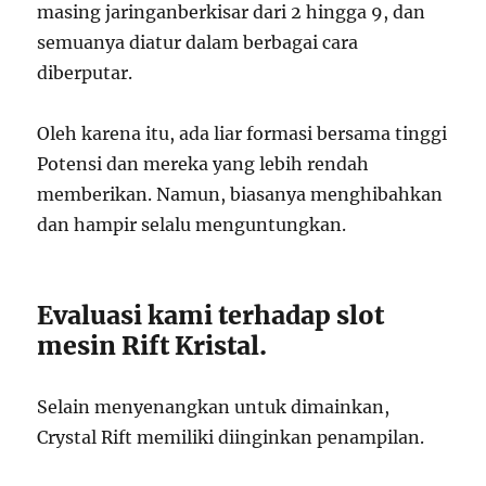
masing jaringanberkisar dari 2 hingga 9, dan
semuanya diatur dalam berbagai cara
diberputar.
Oleh karena itu, ada liar formasi bersama tinggi
Potensi dan mereka yang lebih rendah
memberikan. Namun, biasanya menghibahkan
dan hampir selalu menguntungkan.
Evaluasi kami terhadap slot
mesin Rift Kristal.
Selain menyenangkan untuk dimainkan,
Crystal Rift memiliki diinginkan penampilan.