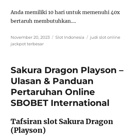
Anda memiliki 10 hari untuk memenuhi 40x
bertaruh membutuhkan.…
Posted
Categories
Tags
November 20, 2023
Slot Indonesia
judi slot online
on
jackpot terbesar
Sakura Dragon Playson –
Ulasan & Panduan
Pertaruhan Online
SBOBET International
Tafsiran slot Sakura Dragon
(Playson)