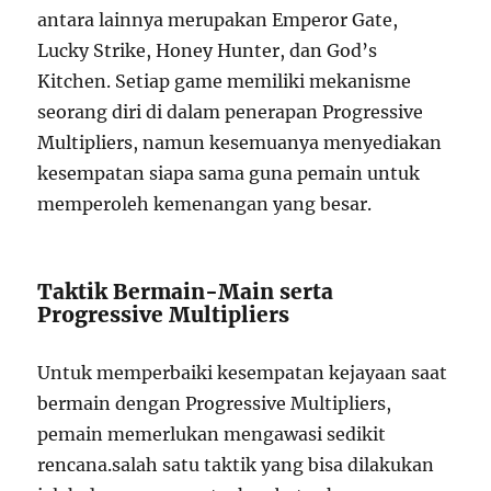
antara lainnya merupakan Emperor Gate,
Lucky Strike, Honey Hunter, dan God’s
Kitchen. Setiap game memiliki mekanisme
seorang diri di dalam penerapan Progressive
Multipliers, namun kesemuanya menyediakan
kesempatan siapa sama guna pemain untuk
memperoleh kemenangan yang besar.
Taktik Bermain-Main serta
Progressive Multipliers
Untuk memperbaiki kesempatan kejayaan saat
bermain dengan Progressive Multipliers,
pemain memerlukan mengawasi sedikit
rencana.salah satu taktik yang bisa dilakukan