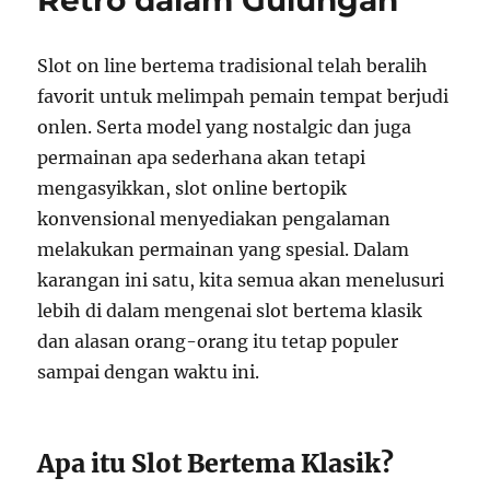
Retro dalam Gulungan
Slot on line bertema tradisional telah beralih
favorit untuk melimpah pemain tempat berjudi
onlen. Serta model yang nostalgic dan juga
permainan apa sederhana akan tetapi
mengasyikkan, slot online bertopik
konvensional menyediakan pengalaman
melakukan permainan yang spesial. Dalam
karangan ini satu, kita semua akan menelusuri
lebih di dalam mengenai slot bertema klasik
dan alasan orang-orang itu tetap populer
sampai dengan waktu ini.
Apa itu Slot Bertema Klasik?