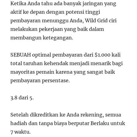
Ketika Anda tahu ada banyak jaringan yang
aktif ke depan dengan potensi tinggi
pembayaran menunggu Anda, Wild Grid ciri
melakukan pekerjaan yang baik dalam
membangun ketegangan.
SEBUAH optimal pembayaran dari $1.000 kali
total taruhan kehendak menjadi menarik bagi
mayoritas pemain karena yang sangat baik
pembayaran persentase.
3.8 dari 5.
Setelah dikreditkan ke Anda rekening, semua
hadiah dan tanpa biaya berputar Berlaku untuk
7 waktu.