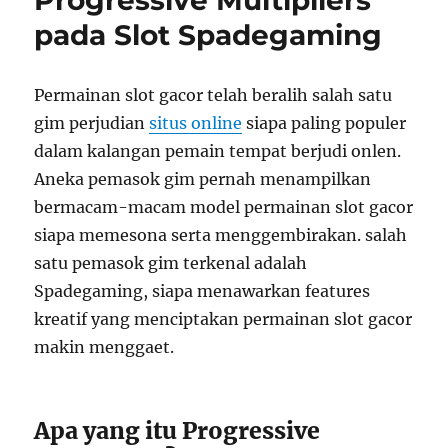
Progressive Multipliers
pada Slot Spadegaming
Permainan slot gacor telah beralih salah satu
gim perjudian
situs online
siapa paling populer
dalam kalangan pemain tempat berjudi onlen.
Aneka pemasok gim pernah menampilkan
bermacam-macam model permainan slot gacor
siapa memesona serta menggembirakan. salah
satu pemasok gim terkenal adalah
Spadegaming, siapa menawarkan features
kreatif yang menciptakan permainan slot gacor
makin menggaet.
Apa yang itu Progressive