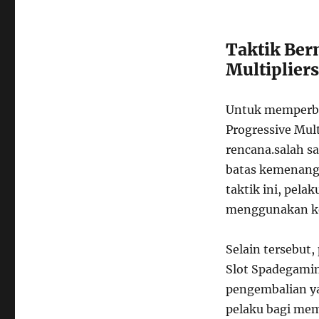
Taktik Ber
Multipliers
Untuk memperba
Progressive Mul
rencana.salah s
batas kemenanga
taktik ini, pela
menggunakan k
Selain tersebut
Slot Spadegamin
pengembalian ya
pelaku bagi mem