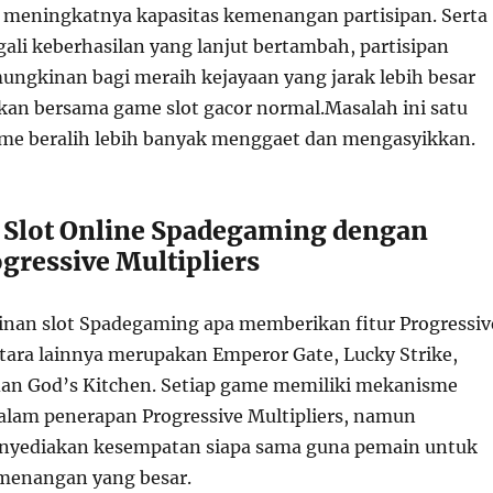
ah meningkatnya kapasitas kemenangan partisipan. Serta
ali keberhasilan yang lanjut bertambah, partisipan
gkinan bagi meraih kejayaan yang jarak lebih besar
kan bersama game slot gacor normal.Masalah ini satu
me beralih lebih banyak menggaet dan mengasyikkan.
Slot Online Spadegaming dengan
gressive Multipliers
nan slot Spadegaming apa memberikan fitur Progressiv
ntara lainnya merupakan Emperor Gate, Lucky Strike,
an God’s Kitchen. Setiap game memiliki mekanisme
 dalam penerapan Progressive Multipliers, namun
yediakan kesempatan siapa sama guna pemain untuk
enangan yang besar.