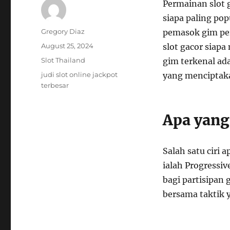
Permainan slot g
siapa paling po
Author
Gregory Diaz
pemasok gim p
Posted
August 25, 2024
slot gacor siap
on
Categories
Slot Thailand
gim terkenal ad
Tags
judi slot online jackpot
yang menciptak
terbesar
Apa yang 
Salah satu ciri 
ialah Progressi
bagi partisipan
bersama taktik