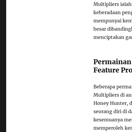
Multipliers ial
keberadaan peng
mempunyai kemun
besar dibanding
menciptakan ga
Permainan 
Feature Pro
Beberapa permai
Multipliers di a
Honey Hunter, d
seorang diri di
kesemuanya men
memperoleh kem