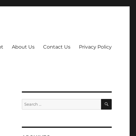
ot
About Us
Contact Us
Privacy Policy
SEARCH
Search
for: