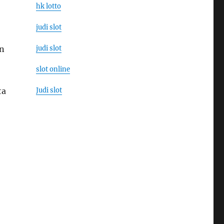
hk lotto
judi slot
an
judi slot
slot online
ta
Judi slot