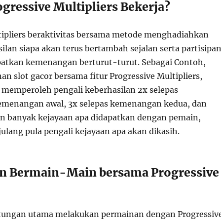
gressive Multipliers Bekerja?
tipliers beraktivitas bersama metode menghadiahkan
ilan siapa akan terus bertambah sejalan serta partisipa
atkan kemenangan berturut-turut. Sebagai Contoh,
an slot gacor bersama fitur Progressive Multipliers,
t memperoleh pengali keberhasilan 2x selepas
menangan awal, 3x selepas kemenangan kedua, dan
n banyak kejayaan apa didapatkan dengan pemain,
lang pula pengali kejayaan apa akan dikasih.
n Bermain-Main bersama Progressive
ntungan utama melakukan permainan dengan Progressiv