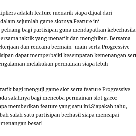
ipliers adalah feature menarik siapa dijual dari
dalam sejumlah game slotnya.Feature ini
peluang bagi partisipan guna mendapatkan keberhasil
 bersama taktik yang menarik dan menghibur. Bersama
ekerjaan dan rencana bermain-main serta Progressive
rtisipan dapat memperbaiki kesempatan kemenangan ser
ngalaman melakukan permainan siapa lebih
tarik bagi menguji game slot serta feature Progressive
k ada salahnya bagi mencoba permainan slot gacor
pa memberikan feature yang satu ini.Siapakah tahu,
ah salah satu partisipan berhasil siapa mencapai
emenangan besar!