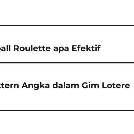
l Roulette apa Efektif
attern Angka dalam Gim Lotere