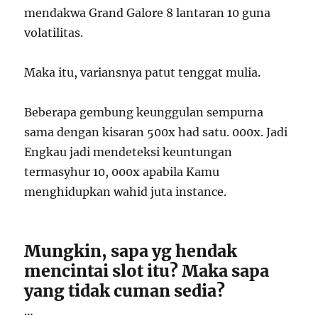
mendakwa Grand Galore 8 lantaran 10 guna
volatilitas.
Maka itu, variansnya patut tenggat mulia.
Beberapa gembung keunggulan sempurna
sama dengan kisaran 500x had satu. 000x. Jadi
Engkau jadi mendeteksi keuntungan
termasyhur 10, 000x apabila Kamu
menghidupkan wahid juta instance.
Mungkin, sapa yg hendak
mencintai slot itu? Maka sapa
yang tidak cuman sedia?
…