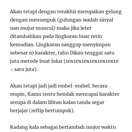
Akan tetapi dengan terakhir merupakan gelung
dengan menumpuk (gulungan wadah sinyal
nan mujur muncul) maka jika leter
ditambahkan pada lingkaran buat retin
kemudian. Lingkaran sanggup menyimpan
sebesar 10 karakter, tahu Dikau tenggat satu
juta metode buat lulus (10x10x10x10x10x10x10
= satu juta).
Akan tetapi jadi jadi embel-embel. Secara
respin, Kamu tentu hendak mencapai karakter
serupa di dalam lilitan kalau tanda segar
berjajar (reflip bertumpuk).
Kadang kala sebagai bertambah mujur waktu