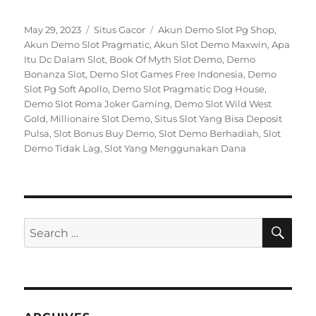
Posted
Categories
Tags
May 29, 2023
Situs Gacor
Akun Demo Slot Pg Shop
,
on
Akun Demo Slot Pragmatic
,
Akun Slot Demo Maxwin
,
Apa
Itu Dc Dalam Slot
,
Book Of Myth Slot Demo
,
Demo
Bonanza Slot
,
Demo Slot Games Free Indonesia
,
Demo
Slot Pg Soft Apollo
,
Demo Slot Pragmatic Dog House
,
Demo Slot Roma Joker Gaming
,
Demo Slot Wild West
Gold
,
Millionaire Slot Demo
,
Situs Slot Yang Bisa Deposit
Pulsa
,
Slot Bonus Buy Demo
,
Slot Demo Berhadiah
,
Slot
Demo Tidak Lag
,
Slot Yang Menggunakan Dana
SE
Search
for: