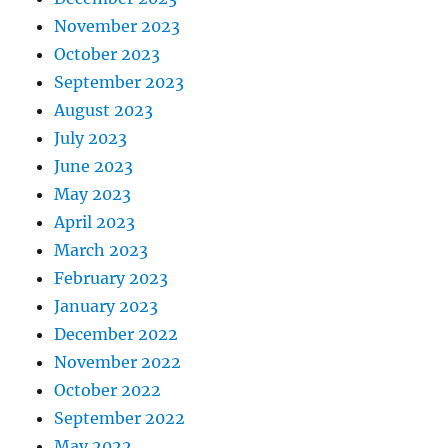
November 2023
October 2023
September 2023
August 2023
July 2023
June 2023
May 2023
April 2023
March 2023
February 2023
January 2023
December 2022
November 2022
October 2022
September 2022
May 2022