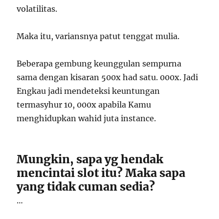
volatilitas.
Maka itu, variansnya patut tenggat mulia.
Beberapa gembung keunggulan sempurna
sama dengan kisaran 500x had satu. 000x. Jadi
Engkau jadi mendeteksi keuntungan
termasyhur 10, 000x apabila Kamu
menghidupkan wahid juta instance.
Mungkin, sapa yg hendak
mencintai slot itu? Maka sapa
yang tidak cuman sedia?
…