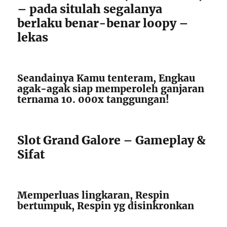
– pada situlah segalanya
berlaku benar-benar loopy –
lekas
Seandainya Kamu tenteram, Engkau
agak-agak siap memperoleh ganjaran
ternama 10. 000x tanggungan!
Slot Grand Galore – Gameplay &
Sifat
Memperluas lingkaran, Respin
bertumpuk, Respin yg disinkronkan