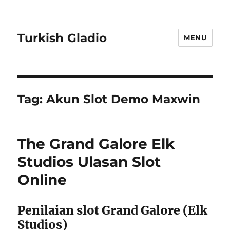
Turkish Gladio
MENU
Tag:
Akun Slot Demo Maxwin
The Grand Galore Elk
Studios Ulasan Slot
Online
Penilaian slot Grand Galore (Elk
Studios)