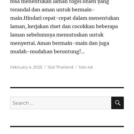
bisa menentukan laman togel onlen yang
terandal dan aman untuk bermain-
main.Hindari cepat-cepat dalam menentukan
laman, kerjakan riset dan cocokkan beberapa
laman sebelumnya memutuskan untuk
menyertai. Aman bermain-main dan juga
mudah-mudahan beruntung!…
Posted
Categories
Tags
February 4, 2025
Slot Thailand
toto 4d
on
SE
Search
for: