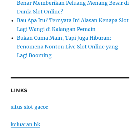
Benar Memberikan Peluang Menang Besar di
Dunia Slot Online?
Bau Apa Itu? Ternyata Ini Alasan Kenapa Slot
Lagi Wangi di Kalangan Pemain
Bukan Cuma Main, Tapi Juga Hiburan:
Fenomena Nonton Live Slot Online yang
Lagi Booming
LINKS
situs slot gacor
keluaran hk