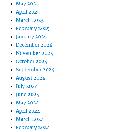
May 2025
April 2025
March 2025
February 2025
January 2025
December 2024
November 2024
October 2024
September 2024
August 2024
July 2024
June 2024
May 2024
April 2024
March 2024
February 2024