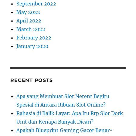
September 2022
May 2022
April 2022
March 2022
February 2022
January 2020
RECENT POSTS
Apa yang Membuat Slot Netent Begitu
Spesial di Antara Ribuan Slot Online?
Rahasia di Balik Layar: Apa Itu Rtp Slot Dork
Unit dan Kenapa Banyak Dicari?
Apakah Blueprint Gaming Gacor Benar-