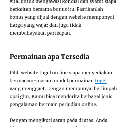
vital untuk mengawasi kondisi dan syarat siapa
berkaitan bersama bonus itu. Pastikanlah
bonus yang dijual dengan website mempunyai
harga yang wajar dan juga tidak
membahayakan partisipan.
Permainan apa Tersedia
Pilih website togel on line siapa menyediakan
bermacam-macam model permainan
togel
yang menggaet. Dengan mempunyai berlimpah
opsi gim, Kamu bisa menderita berbagai jenis
pengalaman bermain perjudian online.
Dengan mengikuti saran pada di atas, Anda