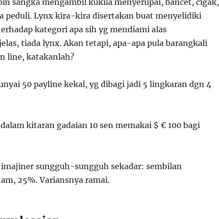
pin sangka mengambil kukila menyerupai, bancet, cigak,
a peduli. Lynx kira-kira disertakan buat menyelidiki
erhadap kategori apa sih yg mendiami alas
las, tiada lynx. Akan tetapi, apa-apa pula barangkali
n line, katakanlah?
yai 50 payline kekal, yg dibagi jadi 5 lingkaran dgn 4
 dalam kitaran gadaian 10 sen memakai $ € 100 bagi
 imajiner sungguh-sungguh sekadar: sembilan
am, 25%. Variansnya ramai.