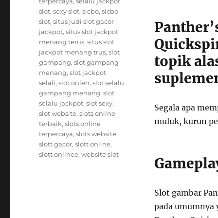
terpercaya
,
selalu jackpot
slot
,
sexy slot
,
sicbo
,
sicbo
slot
,
situs judi slot gacor
Panther’
jackpot
,
situs slot jackpot
Quickspi
menang terus
,
situs slot
jackpot menang trus
,
slot
topik ala
gampang
,
slot gampang
menang
,
slot jackpot
supleme
selali
,
slot onlen
,
slot selalu
gampang menang
,
slot
selalu jackpot
,
slot sexy
,
Segala apa memp
slot website
,
slots online
muluk, kurun pe
terbaik
,
slots online
terpercaya
,
slots website
,
slott gacor
,
slott online
,
slott onlinee
,
website slot
Gameplay
Slot gambar Pan
pada umumnya y