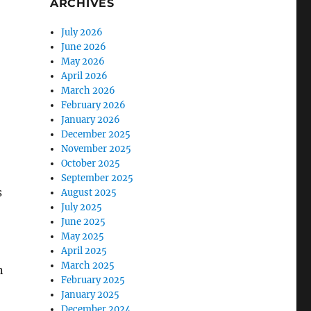
ARCHIVES
July 2026
June 2026
May 2026
April 2026
March 2026
February 2026
January 2026
December 2025
November 2025
October 2025
September 2025
s
August 2025
July 2025
June 2025
May 2025
April 2025
March 2025
n
February 2025
January 2025
December 2024