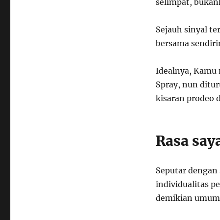
selimpat, buka
Sejauh sinyal t
bersama sendiri
Idealnya, Kamu 
Spray, nun dit
kisaran prodeo 
Rasa say
Seputar dengan 
individualitas p
demikian umumny