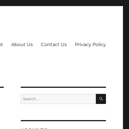
ot
About Us
Contact Us
Privacy Policy
SEARCH
Search
for: