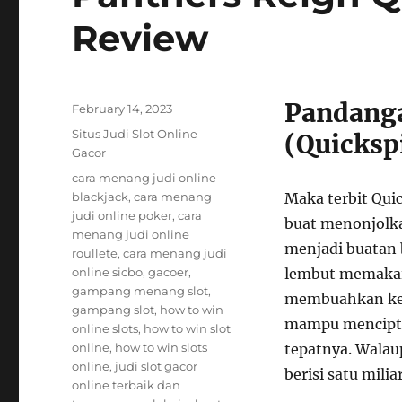
Review
Pandanga
Posted
February 14, 2023
on
Categories
Situs Judi Slot Online
(Quicksp
Gacor
Tags
cara menang judi online
blackjack
,
cara menang
Maka terbit Quic
judi online poker
,
cara
buat menonjolk
menang judi online
menjadi buatan 
roullete
,
cara menang judi
online sicbo
,
gacoer
,
lembut memakai 
gampang menang slot
,
membuahkan kek
gampang slot
,
how to win
mampu menciptak
online slots
,
how to win slot
online
,
how to win slots
tepatnya. Walau
online
,
judi slot gacor
berisi satu mili
online terbaik dan