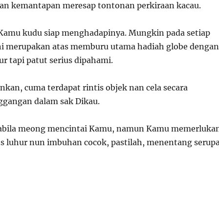
man kemantapan meresap tontonan perkiraan kacau.
 Kamu kudu siap menghadapinya. Mungkin pada setiap
ini merupakan atas memburu utama hadiah globe dengan
r tapi patut serius dipahami.
nkan, cuma terdapat rintis objek nan cela secara
nggangan dalam sak Dikau.
pabila meong mencintai Kamu, namun Kamu memerluka
ns luhur nun imbuhan cocok, pastilah, menentang serup