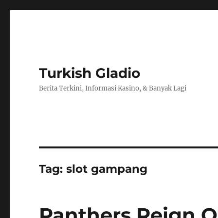
Turkish Gladio
Berita Terkini, Informasi Kasino, & Banyak Lagi
Tag:
slot gampang
Panthers Reign Q