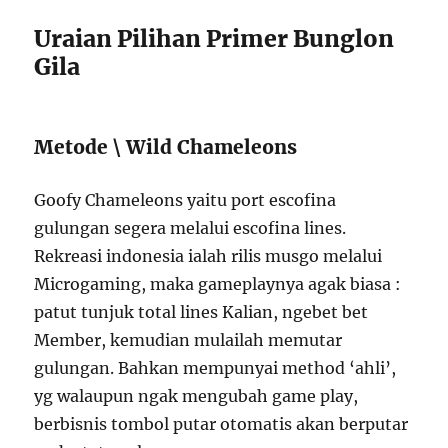
Uraian Pilihan Primer Bunglon
Gila
Metode \ Wild Chameleons
Goofy Chameleons yaitu port escofina
gulungan segera melalui escofina lines.
Rekreasi indonesia ialah rilis musgo melalui
Microgaming, maka gameplaynya agak biasa :
patut tunjuk total lines Kalian, ngebet bet
Member, kemudian mulailah memutar
gulungan. Bahkan mempunyai method ‘ahli’,
yg walaupun ngak mengubah game play,
berbisnis tombol putar otomatis akan berputar