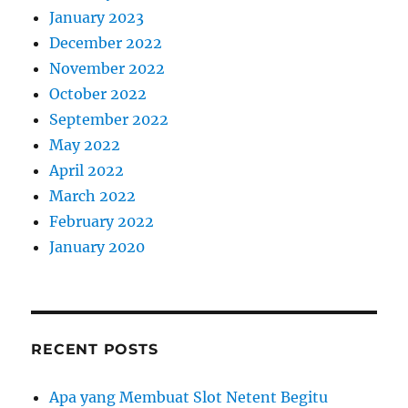
January 2023
December 2022
November 2022
October 2022
September 2022
May 2022
April 2022
March 2022
February 2022
January 2020
RECENT POSTS
Apa yang Membuat Slot Netent Begitu