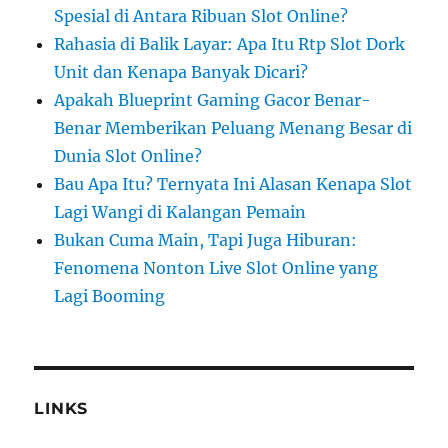
Spesial di Antara Ribuan Slot Online?
Rahasia di Balik Layar: Apa Itu Rtp Slot Dork
Unit dan Kenapa Banyak Dicari?
Apakah Blueprint Gaming Gacor Benar-
Benar Memberikan Peluang Menang Besar di
Dunia Slot Online?
Bau Apa Itu? Ternyata Ini Alasan Kenapa Slot
Lagi Wangi di Kalangan Pemain
Bukan Cuma Main, Tapi Juga Hiburan:
Fenomena Nonton Live Slot Online yang
Lagi Booming
LINKS