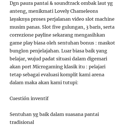
Dgn paura pantai & soundtrack ombak laut yg
anteng, menikmati Lovely Chameleons
layaknya proses perjalanan video slot machine
musim panas. Slot five gulungan, 3 baris, serta
correzione payline sekarang mengasihkan
game play biasa oleh sentuhan bonus : maskot
bunglon penjelajahan. Luar biasa baik yang
belajar, wujud padat situasi dalam digemari
akan port Microgaming klasik itu : pelajari
tetap sebagai evaluasi komplit kami arena
dalam maka akan kami tutupi:
Cuestión inventif
Sentuhan yg baik dalam suasana pantai
tradisional