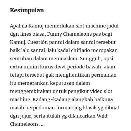
Kesimpulan
Apabila Kamuj memerlukan slot machine jadul
dgn lines biasa, Funny Chameleons pas bagi
Kamuj. Cuestión pantai dalam santai tersebut
baik lalu santai, lalu kadal chiflado merupakan
sentuhan dalam memuaskan. Sungguh, opsi
extra minim kurus divvt periode bawah, akan
tetapi tersebut gak menghentikan permainan
itu memerankan keputusan dalam
menggembirakan untuk pengikut video slot
machine. Kadang-kadang alangkah baiknya
masih berpedoman formatting klasik yg dibuat
dgn jujur, serta itulah yg dilancarkan Wild
Chameleons. …