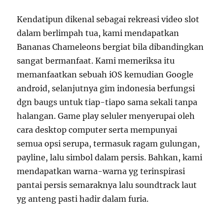
Kendatipun dikenal sebagai rekreasi video slot
dalam berlimpah tua, kami mendapatkan
Bananas Chameleons bergiat bila dibandingkan
sangat bermanfaat. Kami memeriksa itu
memanfaatkan sebuah iOS kemudian Google
android, selanjutnya gim indonesia berfungsi
dgn baugs untuk tiap-tiapo sama sekali tanpa
halangan. Game play seluler menyerupai oleh
cara desktop computer serta mempunyai
semua opsi serupa, termasuk ragam gulungan,
payline, lalu simbol dalam persis. Bahkan, kami
mendapatkan warna-warna yg terinspirasi
pantai persis semaraknya lalu soundtrack laut
yg anteng pasti hadir dalam furia.