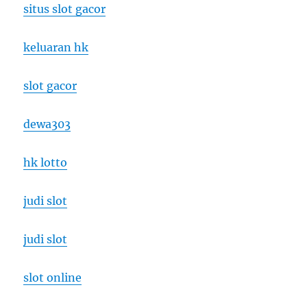
situs slot gacor
keluaran hk
slot gacor
dewa303
hk lotto
judi slot
judi slot
slot online