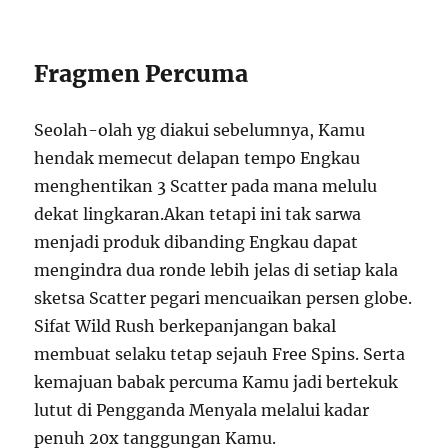
Fragmen Percuma
Seolah-olah yg diakui sebelumnya, Kamu
hendak memecut delapan tempo Engkau
menghentikan 3 Scatter pada mana melulu
dekat lingkaran.Akan tetapi ini tak sarwa
menjadi produk dibanding Engkau dapat
mengindra dua ronde lebih jelas di setiap kala
sketsa Scatter pegari mencuaikan persen globe.
Sifat Wild Rush berkepanjangan bakal
membuat selaku tetap sejauh Free Spins. Serta
kemajuan babak percuma Kamu jadi bertekuk
lutut di Pengganda Menyala melalui kadar
penuh 20x tanggungan Kamu.