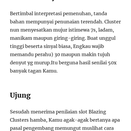
Bertimbal interpretasi pemenuhan, tanda
bahan mempunyai penunaian terendah. Cluster
nun menyesatkan mujur istimewa 7s, ladam,
manikam maupun giring-giring. Buat unggul
tinggi beserta sinyal biasa, Engkau wajib
memandu perahu) 30 maupun makin tujuh
denyut yg murup.Itu berguna hasil senilai 50x
banyak tagan Kamu.
Ujung
Sesudah menerima penilaian slot Blazing
Clusters hamba, Kamu agak-agak bertanya apa
pasal pengembang memungut muslihat cara