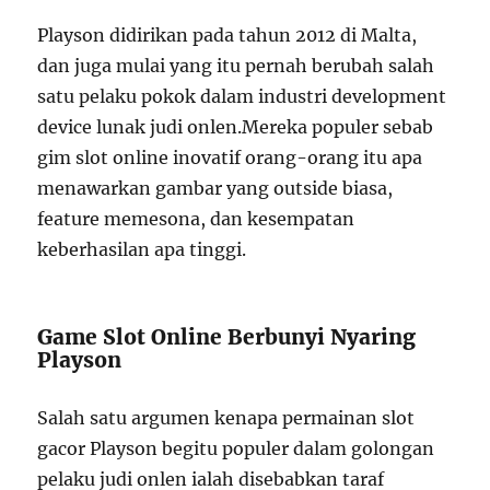
Playson didirikan pada tahun 2012 di Malta,
dan juga mulai yang itu pernah berubah salah
satu pelaku pokok dalam industri development
device lunak judi onlen.Mereka populer sebab
gim slot online inovatif orang-orang itu apa
menawarkan gambar yang outside biasa,
feature memesona, dan kesempatan
keberhasilan apa tinggi.
Game Slot Online Berbunyi Nyaring
Playson
Salah satu argumen kenapa permainan slot
gacor Playson begitu populer dalam golongan
pelaku judi onlen ialah disebabkan taraf