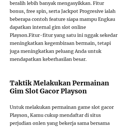
beralih lebih banyak mengasyikkan. Fitur
bonus, free spin, serta Jackpot Progresive ialah
beberapa contoh feature siapa mampu Engkau
dapatkan internal gim slot online
Playson.Fitur-fitur yang satu ini nggak sekedar
meningkatkan kegembiraan bermain, tetapi
juga meningkatkan peluang Anda untuk
mendapatkan keberhasilan besar.
Taktik Melakukan Permainan
Gim Slot Gacor Playson
Untuk melakukan permainan game slot gacor
Playson, Kamu cukup mendaftar di situs
perjudian onlen yang bekerja sama bersama