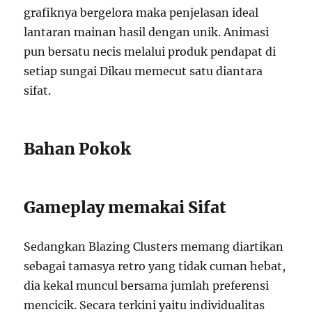
grafiknya bergelora maka penjelasan ideal
lantaran mainan hasil dengan unik. Animasi
pun bersatu necis melalui produk pendapat di
setiap sungai Dikau memecut satu diantara
sifat.
Bahan Pokok
Gameplay memakai Sifat
Sedangkan Blazing Clusters memang diartikan
sebagai tamasya retro yang tidak cuman hebat,
dia kekal muncul bersama jumlah preferensi
mencicik. Secara terkini yaitu individualitas