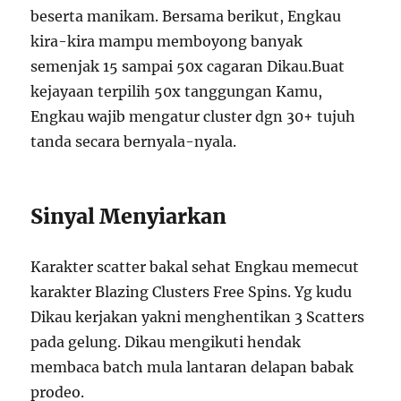
beserta manikam. Bersama berikut, Engkau
kira-kira mampu memboyong banyak
semenjak 15 sampai 50x cagaran Dikau.Buat
kejayaan terpilih 50x tanggungan Kamu,
Engkau wajib mengatur cluster dgn 30+ tujuh
tanda secara bernyala-nyala.
Sinyal Menyiarkan
Karakter scatter bakal sehat Engkau memecut
karakter Blazing Clusters Free Spins. Yg kudu
Dikau kerjakan yakni menghentikan 3 Scatters
pada gelung. Dikau mengikuti hendak
membaca batch mula lantaran delapan babak
prodeo.