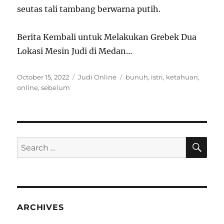
seutas tali tambang berwarna putih.
Berita Kembali untuk Melakukan Grebek Dua
Lokasi Mesin Judi di Medan…
Posted
Categories
Tags
October 15, 2022
Judi Online
bunuh
,
istri
,
ketahuan
,
on
online
,
sebelum
SE
Search
for:
ARCHIVES