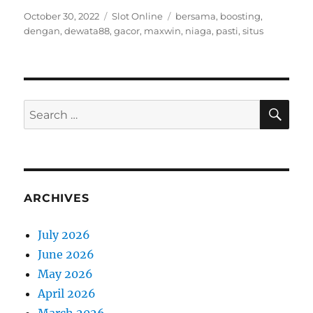
Posted
Categories
Tags
October 30, 2022
Slot Online
bersama
,
boosting
,
on
dengan
,
dewata88
,
gacor
,
maxwin
,
niaga
,
pasti
,
situs
SE
Search
for:
ARCHIVES
July 2026
June 2026
May 2026
April 2026
March 2026