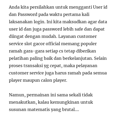
Anda kita persilahkan untuk mengganti User id
dan Password pada waktu pertama kali
laksanakan login. Ini kita maksudkan agar data
user id dan juga password lebih safe dan dapat
diingat dengan mudah. Layanan customer
service slot gacor official memang populer
ramah gara-gara setiap cs tetap diberikan
pelatihan paling baik dan berkelanjutan. Selain
proses transaksi yg cepat, maka pelayanan
customer service juga harus ramah pada semua
player maupun calon player.
Namun, permainan ini sama sekali tidak
menakutkan, kalau kemungkinan untuk
susunan matematis yang brutal.…