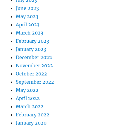
June 2023
May 2023
April 2023
March 2023
February 2023
January 2023
December 2022
November 2022
October 2022
September 2022
May 2022
April 2022
March 2022
February 2022
January 2020