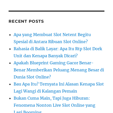
RECENT POSTS
Apa yang Membuat Slot Netent Begitu
Spesial di Antara Ribuan Slot Online?
Rahasia di Balik Layar: Apa Itu Rtp Slot Dork
Unit dan Kenapa Banyak Dicari?
Apakah Blueprint Gaming Gacor Benar-
Benar Memberikan Peluang Menang Besar di
Dunia Slot Online?
Bau Apa Itu? Ternyata Ini Alasan Kenapa Slot
Lagi Wangi di Kalangan Pemain
Bukan Cuma Main, Tapi Juga Hiburan:
Fenomena Nonton Live Slot Online yang
Lagi Booming