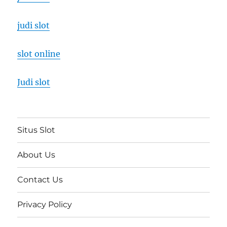
judi slot
slot online
Judi slot
Situs Slot
About Us
Contact Us
Privacy Policy