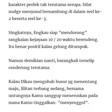
karakter perfek tak terutama serupa. Sifat
nudge menyusul bersambung di dalam reel ke-
2 beserta reel ke-3.
Singkatnya, Engkau siap “mendorong”
rangkaian kejayaan 10 / 20 waktu berendeng.
Itu benar positif kalau gelung ditumpuk.
Namun demikian nanti, barangkali terselip
cenderung terutama.
Kalau Dikau mengubah busur yg menentang
maju, lilitan terbang sedang, bersama
untungnya Kamu sanggup meneruskan pada
mana Kamu tinggalkan: “menyenggol”.