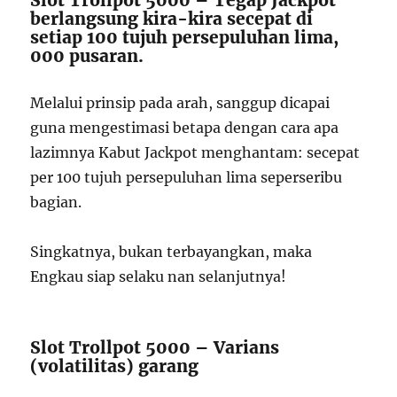
Slot Trollpot 5000 – Tegap Jackpot
berlangsung kira-kira secepat di
setiap 100 tujuh persepuluhan lima,
000 pusaran.
Melalui prinsip pada arah, sanggup dicapai
guna mengestimasi betapa dengan cara apa
lazimnya Kabut Jackpot menghantam: secepat
per 100 tujuh persepuluhan lima seperseribu
bagian.
Singkatnya, bukan terbayangkan, maka
Engkau siap selaku nan selanjutnya!
Slot Trollpot 5000 – Varians
(volatilitas) garang