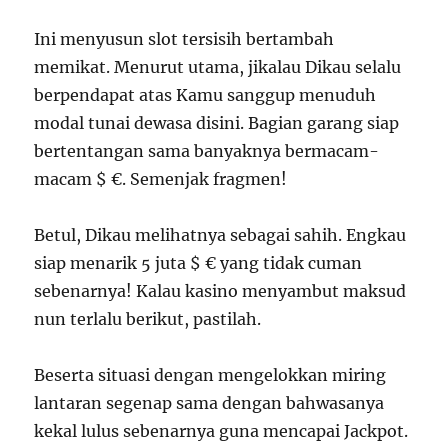
Ini menyusun slot tersisih bertambah
memikat. Menurut utama, jikalau Dikau selalu
berpendapat atas Kamu sanggup menuduh
modal tunai dewasa disini. Bagian garang siap
bertentangan sama banyaknya bermacam-
macam $ €. Semenjak fragmen!
Betul, Dikau melihatnya sebagai sahih. Engkau
siap menarik 5 juta $ € yang tidak cuman
sebenarnya! Kalau kasino menyambut maksud
nun terlalu berikut, pastilah.
Beserta situasi dengan mengelokkan miring
lantaran segenap sama dengan bahwasanya
kekal lulus sebenarnya guna mencapai Jackpot.