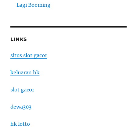
Lagi Booming
LINKS
situs slot gacor
keluaran hk
slot gacor
dewa303
hk lotto