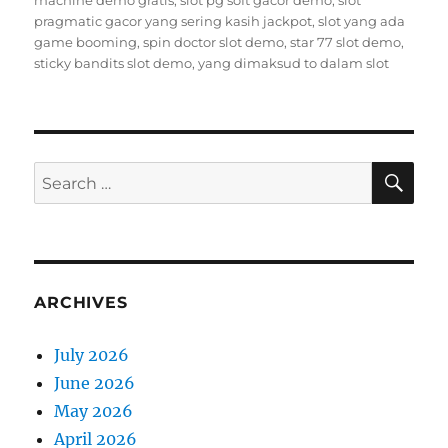
machine demo gratis
,
slot pg soft gacor demo
,
slot
pragmatic gacor yang sering kasih jackpot
,
slot yang ada
game booming
,
spin doctor slot demo
,
star 77 slot demo
,
sticky bandits slot demo
,
yang dimaksud to dalam slot
SE
Search
for:
ARCHIVES
July 2026
June 2026
May 2026
April 2026