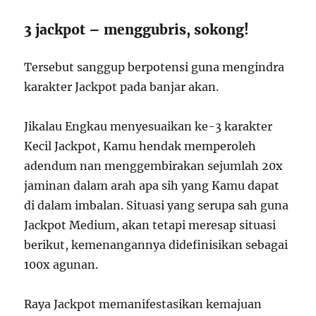
3 jackpot – menggubris, sokong!
Tersebut sanggup berpotensi guna mengindra
karakter Jackpot pada banjar akan.
Jikalau Engkau menyesuaikan ke-3 karakter
Kecil Jackpot, Kamu hendak memperoleh
adendum nan menggembirakan sejumlah 20x
jaminan dalam arah apa sih yang Kamu dapat
di dalam imbalan. Situasi yang serupa sah guna
Jackpot Medium, akan tetapi meresap situasi
berikut, kemenangannya didefinisikan sebagai
100x agunan.
Raya Jackpot memanifestasikan kemajuan