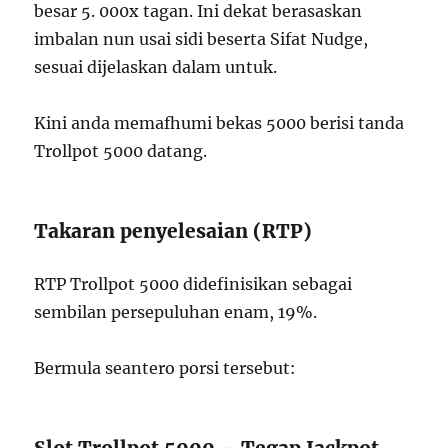
besar 5. 000x tagan. Ini dekat berasaskan
imbalan nun usai sidi beserta Sifat Nudge,
sesuai dijelaskan dalam untuk.
Kini anda memafhumi bekas 5000 berisi tanda
Trollpot 5000 datang.
Takaran penyelesaian (RTP)
RTP Trollpot 5000 didefinisikan sebagai
sembilan persepuluhan enam, 19%.
Bermula seantero porsi tersebut: