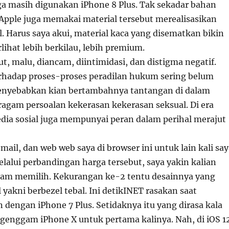
uga masih digunakan iPhone 8 Plus. Tak sekadar bahan
 Apple juga memakai material tersebut merealisasikan
el. Harus saya akui, material kaca yang disematkan bikin
rlihat lebih berkilau, lebih premium.
t, malu, diancam, diintimidasi, dan distigma negatif.
erhadap proses-proses peradilan hukum sering belum
menyebabkan kian bertambahnya tantangan di dalam
ragam persoalan kekerasan kekerasan seksual. Di era
edia sosial juga mempunyai peran dalam perihal merajut
ail, dan web web saya di browser ini untuk lain kali say
lalui perbandingan harga tersebut, saya yakin kalian
alam memilih. Kekurangan ke-2 tentu desainnya yang
 yakni berbezel tebal. Ini detikINET rasakan saat
engan iPhone 7 Plus. Setidaknya itu yang dirasa kala
enggam iPhone X untuk pertama kalinya. Nah, di iOS 1