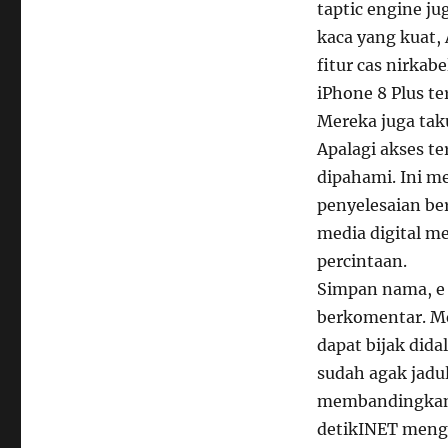
taptic engine j
kaca yang kuat,
fitur cas nirkab
iPhone 8 Plus te
Mereka juga taku
Apalagi akses t
dipahami. Ini 
penyelesaian be
media digital m
percintaan.
Simpan nama, e m
berkomentar. Me
dapat bijak did
sudah agak jadul
membandingkan d
detikINET mengg