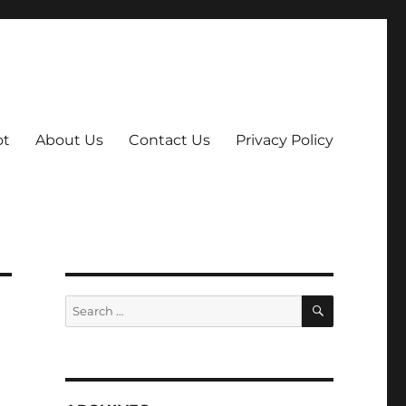
ot
About Us
Contact Us
Privacy Policy
SEARCH
Search
for: