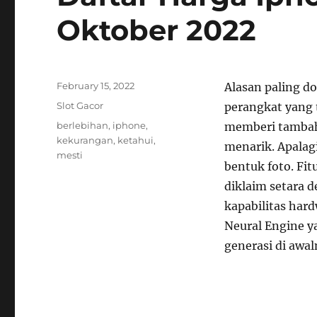
Oktober 2022
Posted
February 15, 2022
Alasan paling 
on
Categories
Slot Gacor
perangkat yang t
Tags
berlebihan
,
iphone
,
memberi tambaha
kekurangan
,
ketahui
,
menarik. Apala
mesti
bentuk foto. Fitu
diklaim setara 
kapabilitas hard
Neural Engine y
generasi di awal