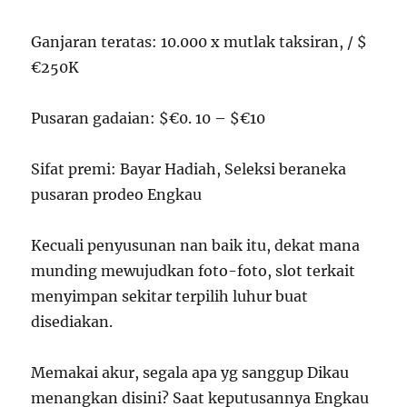
Ganjaran teratas: 10.000 x mutlak taksiran, / $
€250K
Pusaran gadaian: $€0. 10 – $€10
Sifat premi: Bayar Hadiah, Seleksi beraneka
pusaran prodeo Engkau
Kecuali penyusunan nan baik itu, dekat mana
munding mewujudkan foto-foto, slot terkait
menyimpan sekitar terpilih luhur buat
disediakan.
Memakai akur, segala apa yg sanggup Dikau
menangkan disini? Saat keputusannya Engkau