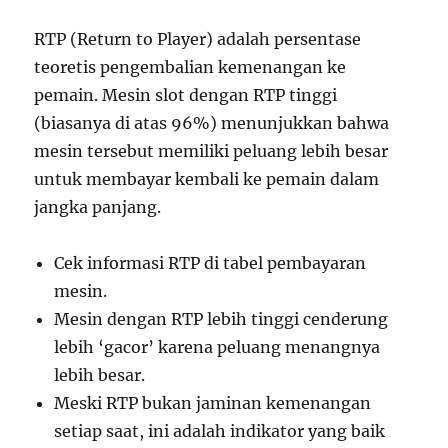
RTP (Return to Player) adalah persentase
teoretis pengembalian kemenangan ke
pemain. Mesin slot dengan RTP tinggi
(biasanya di atas 96%) menunjukkan bahwa
mesin tersebut memiliki peluang lebih besar
untuk membayar kembali ke pemain dalam
jangka panjang.
Cek informasi RTP di tabel pembayaran
mesin.
Mesin dengan RTP lebih tinggi cenderung
lebih ‘gacor’ karena peluang menangnya
lebih besar.
Meski RTP bukan jaminan kemenangan
setiap saat, ini adalah indikator yang baik