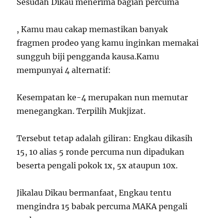
Sesudah Dikau menerima bagian percuma
, Kamu mau cakap memastikan banyak
fragmen prodeo yang kamu inginkan memakai
sungguh biji pengganda kausa.Kamu
mempunyai 4 alternatif:
Kesempatan ke-4 merupakan nun memutar
menegangkan. Terpilih Mukjizat.
Tersebut tetap adalah giliran: Engkau dikasih
15, 10 alias 5 ronde percuma nun dipadukan
beserta pengali pokok 1x, 5x ataupun 10x.
Jikalau Dikau bermanfaat, Engkau tentu
mengindra 15 babak percuma MAKA pengali