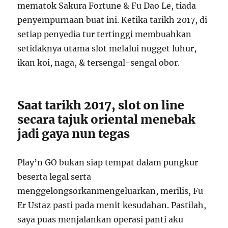
mematok Sakura Fortune & Fu Dao Le, tiada
penyempurnaan buat ini. Ketika tarikh 2017, di
setiap penyedia tur tertinggi membuahkan
setidaknya utama slot melalui nugget luhur,
ikan koi, naga, & tersengal-sengal obor.
Saat tarikh 2017, slot on line
secara tajuk oriental menebak
jadi gaya nun tegas
Play’n GO bukan siap tempat dalam pungkur
beserta legal serta
menggelongsorkanmengeluarkan, merilis, Fu
Er Ustaz pasti pada menit kesudahan. Pastilah,
saya puas menjalankan operasi panti aku