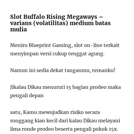
Slot Buffalo Rising Megaways –
varians (volatilitas) medium batas
mulia
Meniru Blueprint Gaming, slot on-line terkait
menyimpan versi cukup tenggat agung.
Namun ini sedia dekat tanganmu, temanku!
Jikalau Dikau menuruti 15 bagian prodeo maka
pengali depan
satu, Kamu mewujudkan risiko secara
ronggang kian kecil dari kalau Dikau melayani
lima ronde prodeo beserta pengali pokok 15x.