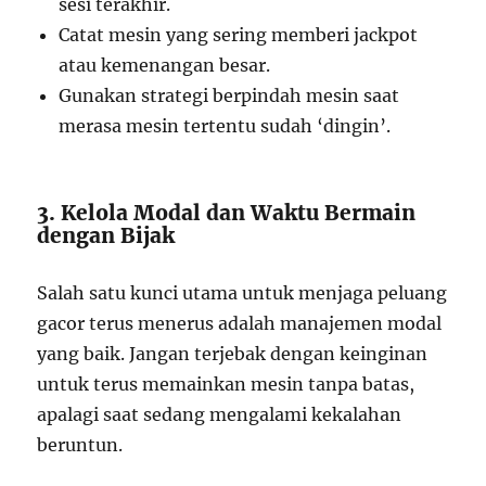
sesi terakhir.
Catat mesin yang sering memberi jackpot
atau kemenangan besar.
Gunakan strategi berpindah mesin saat
merasa mesin tertentu sudah ‘dingin’.
3. Kelola Modal dan Waktu Bermain
dengan Bijak
Salah satu kunci utama untuk menjaga peluang
gacor terus menerus adalah manajemen modal
yang baik. Jangan terjebak dengan keinginan
untuk terus memainkan mesin tanpa batas,
apalagi saat sedang mengalami kekalahan
beruntun.