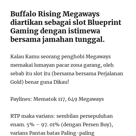
Buffalo Rising Megaways
diartikan sebagai slot Blueprint
Gaming dengan istimewa
bersama jamahan tunggal.
Kalau Kamu seorang penghobi Megaways
memakai lumayan pacar zona garang, oleh
sebab itu slot itu (bersama bersama Perjalanan
Gold) benar guna Dikau!
Paylines: Mematok 117, 649 Megaways
RTP maka varians: sembilan persepuluhan
enam. 5% – 97. 01% (dengan Persen Buy),
varians Pantas batas Paling-paling