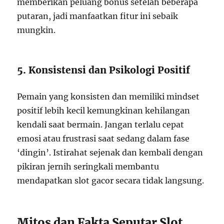
memberikan peluang bonus setelah beberapa
putaran, jadi manfaatkan fitur ini sebaik
mungkin.
5. Konsistensi dan Psikologi Positif
Pemain yang konsisten dan memiliki mindset
positif lebih kecil kemungkinan kehilangan
kendali saat bermain. Jangan terlalu cepat
emosi atau frustrasi saat sedang dalam fase
‘dingin’. Istirahat sejenak dan kembali dengan
pikiran jernih seringkali membantu
mendapatkan slot gacor secara tidak langsung.
Mitos dan Fakta Seputar Slot