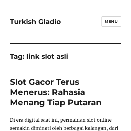
Turkish Gladio
MENU
Tag:
link slot asli
Slot Gacor Terus
Menerus: Rahasia
Menang Tiap Putaran
Di era digital saat ini, permainan slot online
semakin diminati oleh berbagai kalangan, dari