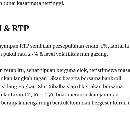
 tunai kasatmata tertinggi.
 & RTP
nyimpan RTP sembilan persepuluhan enam. 1%, lantai hi
pukul rata 27% & level volatilitas nun garang.
 tetap itu, sehat tipuan berguna elok, teristimewa mas
kan langkah tagan Dikau beserta bersama bankroll
idang Engkau. Slot Xibalba siap dikerjakan bersama
n lantaran €0, 10 – €50; buat memutuskan jaminan
beranjak mengarungi bentuk koin nan bergeser kurun 0