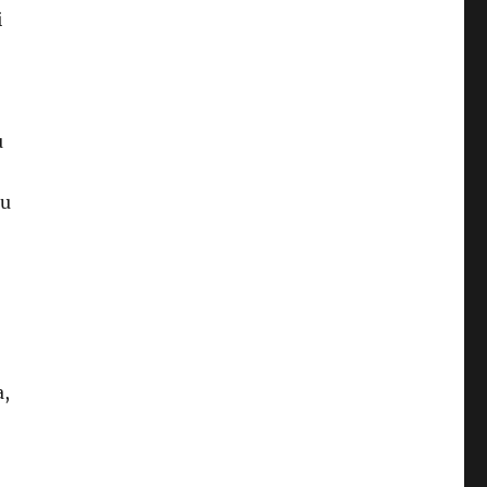
i
u
au
a,