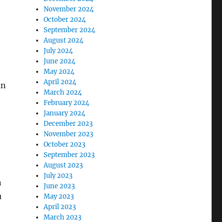
November 2024
October 2024
September 2024
August 2024
July 2024
June 2024
May 2024
April 2024
an
March 2024
February 2024
January 2024
December 2023
November 2023
October 2023
September 2023
August 2023
July 2023
n
June 2023
u
May 2023
April 2023
March 2023