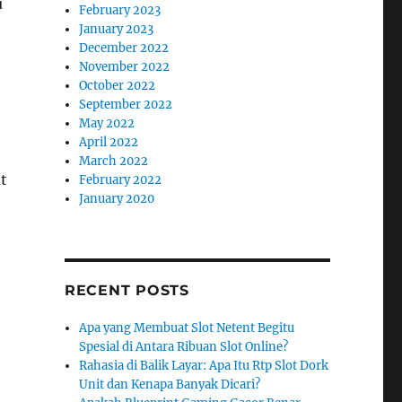
u
February 2023
January 2023
December 2022
November 2022
October 2022
September 2022
May 2022
April 2022
March 2022
t
February 2022
January 2020
RECENT POSTS
Apa yang Membuat Slot Netent Begitu
Spesial di Antara Ribuan Slot Online?
Rahasia di Balik Layar: Apa Itu Rtp Slot Dork
Unit dan Kenapa Banyak Dicari?