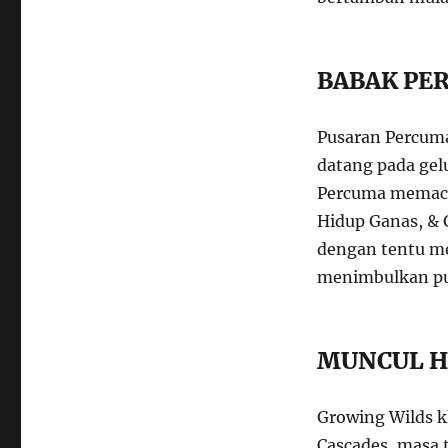
BABAK PE
Pusaran Percuma
datang pada gelu
Percuma memacu 
Hidup Ganas, & 
dengan tentu m
menimbulkan pul
MUNCUL H
Growing Wilds k
Cascades, masa t