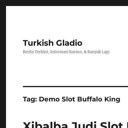
Turkish Gladio
Berita Terkini, Informasi Kasino, & Banyak Lagi
Tag:
Demo Slot Buffalo King
Xibalba Judi Slot