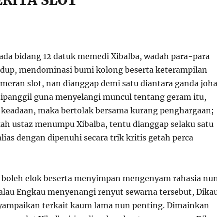
ERITA SLOT
da bidang 12 datuk memedi Xibalba, wadah para-para
dup, mendominasi bumi kolong beserta keterampilan
emeran slot, nan dianggap demi satu diantara ganda joh
ipanggil guna menyelangi muncul tentang geram itu,
keadaan, maka bertolak bersama kurang penghargaan;
kah ustaz menumpu Xibalba, tentu dianggap selaku satu
alias dengan dipenuhi secara trik kritis getah perca
t boleh elok beserta menyimpan mengenyam rahasia nu
kalau Engkau menyenangi renyut sewarna tersebut, Dika
yampaikan terkait kaum lama nun penting. Dimainkan