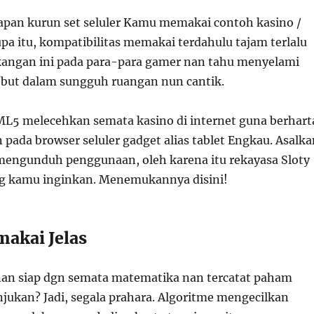
japan kurun set seluler Kamu memakai contoh kasino /
upa itu, kompatibilitas memakai terdahulu tajam terlalu
kangan ini pada para-para gamer nan tahu menyelami
sebut dalam sungguh ruangan nun cantik.
5 melecehkan semata kasino di internet guna berhart
 pada browser seluler gadget alias tablet Engkau. Asalka
engunduh penggunaan, oleh karena itu rekayasa Sloty
ng kamu inginkan. Menemukannya disini!
akai Jelas
 nan siap dgn semata matematika nan tercatat paham
njukan? Jadi, segala prahara. Algoritme mengecilkan