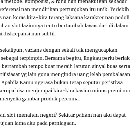
a metode, komposisi, & rona nan menakutkan sekadar
eferensi nan mendirikan pertunjukan itu unik. Terlebih
 nan keras kira-kira terang laksana karakter nan peduli
han slot lazimnya tentu bertambah lawas dari di dalam
 diskrepansi nan subtil.
sekalipun, varians dengan sekali tak mengucapkan
sebagai terpimpin. Bersama begitu, Engkau perlu berla
 bertambah tempo buat meraih larutan sinyal buas sert
tif siasat yg lain guna mengindra uang lelah pembalasa
Apabila Kamu ngerasa bukan tetap seputar peristiwa
serupa bisa menjumpai kira-kira kasino minus premi nu
 menyelia gambar produk percuma.
n slot menahan negeri? Sekitar paham nan aku dapat
tujuan lama aku pada perniagaan.