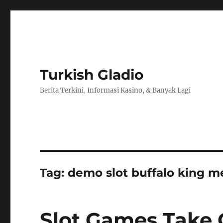
Turkish Gladio
Berita Terkini, Informasi Kasino, & Banyak Lagi
Tag:
demo slot buffalo king 
Slot Games Take 