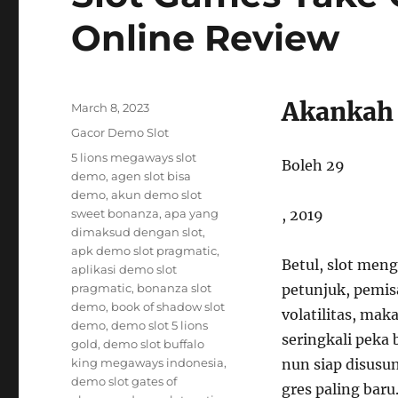
Online Review
Akankah 
Posted
March 8, 2023
on
Categories
Gacor Demo Slot
Tags
5 lions megaways slot
Boleh 29
demo
,
agen slot bisa
demo
,
akun demo slot
sweet bonanza
,
apa yang
, 2019
dimaksud dengan slot
,
apk demo slot pragmatic
,
Betul, slot men
aplikasi demo slot
pragmatic
,
bonanza slot
petunjuk, pemis
demo
,
book of shadow slot
volatilitas, mak
demo
,
demo slot 5 lions
seringkali peka 
gold
,
demo slot buffalo
king megaways indonesia
,
nun siap disus
demo slot gates of
gres paling baru