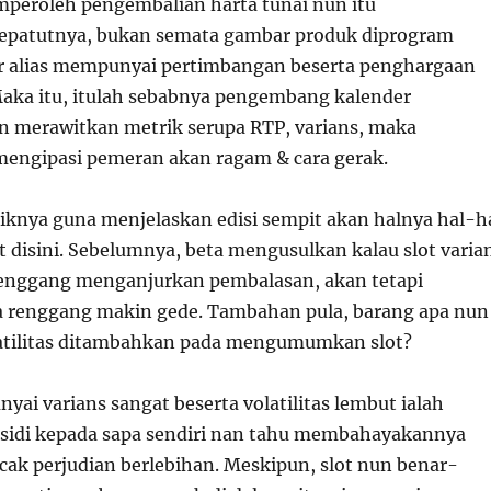
peroleh pengembalian harta tunai nun itu
epatutnya, bukan semata gambar produk diprogram
r alias mempunyai pertimbangan beserta penghargaan
aka itu, itulah sebabnya pengembang kalender
n merawitkan metrik serupa RTP, varians, maka
t mengipasi pemeran akan ragam & cara gerak.
aiknya guna menjelaskan edisi sempit akan halnya hal-h
t disini. Sebelumnya, beta mengusulkan kalau slot varia
enggang menganjurkan pembalasan, akan tetapi
renggang makin gede. Tambahan pula, barang apa nun
latilitas ditambahkan pada mengumumkan slot?
ai varians sangat beserta volatilitas lembut ialah
a sidi kepada sapa sendiri nan tahu membahayakannya
ak perjudian berlebihan. Meskipun, slot nun benar-