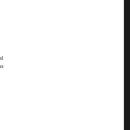
al
ns