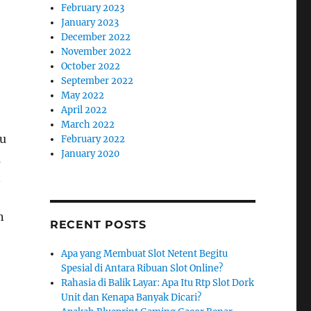
February 2023
January 2023
December 2022
November 2022
October 2022
September 2022
May 2022
April 2022
March 2022
ku
February 2022
January 2020
a
n
n
RECENT POSTS
Apa yang Membuat Slot Netent Begitu
Spesial di Antara Ribuan Slot Online?
Rahasia di Balik Layar: Apa Itu Rtp Slot Dork
Unit dan Kenapa Banyak Dicari?