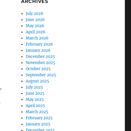
ARCHIVES
July 2026
June 2026
May 2026
April 2026
March 2026
February 2026
January 2026
December 2025
November 2025
October 2025
September 2025
August 2025
,
July 2025
June 2025
May 2025
r
April 2025
March 2025
February 2025
January 2025
December 2024