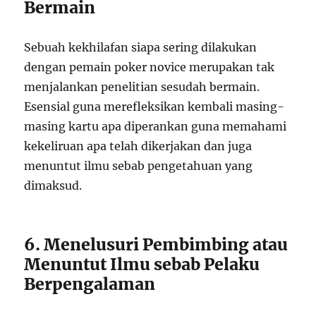
Bermain
Sebuah kekhilafan siapa sering dilakukan
dengan pemain poker novice merupakan tak
menjalankan penelitian sesudah bermain.
Esensial guna merefleksikan kembali masing-
masing kartu apa diperankan guna memahami
kekeliruan apa telah dikerjakan dan juga
menuntut ilmu sebab pengetahuan yang
dimaksud.
6. Menelusuri Pembimbing atau
Menuntut Ilmu sebab Pelaku
Berpengalaman