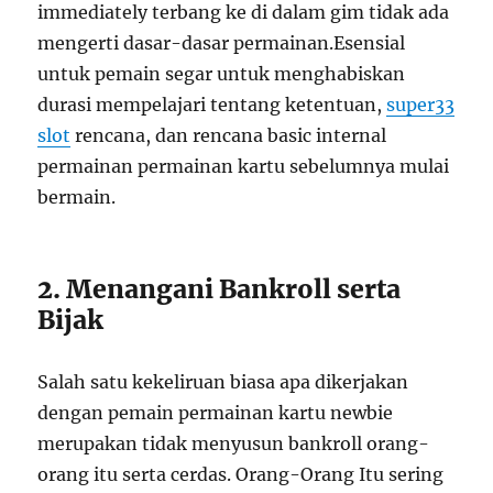
immediately terbang ke di dalam gim tidak ada
mengerti dasar-dasar permainan.Esensial
untuk pemain segar untuk menghabiskan
durasi mempelajari tentang ketentuan,
super33
slot
rencana, dan rencana basic internal
permainan permainan kartu sebelumnya mulai
bermain.
2. Menangani Bankroll serta
Bijak
Salah satu kekeliruan biasa apa dikerjakan
dengan pemain permainan kartu newbie
merupakan tidak menyusun bankroll orang-
orang itu serta cerdas. Orang-Orang Itu sering