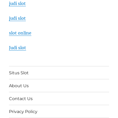
judi slot
judi slot
slot online
Judi slot
Situs Slot
About Us
Contact Us
Privacy Policy