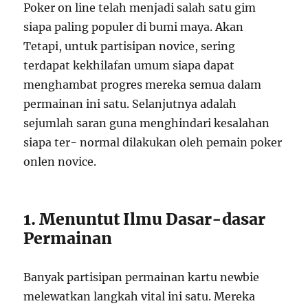
Poker on line telah menjadi salah satu gim
siapa paling populer di bumi maya. Akan
Tetapi, untuk partisipan novice, sering
terdapat kekhilafan umum siapa dapat
menghambat progres mereka semua dalam
permainan ini satu. Selanjutnya adalah
sejumlah saran guna menghindari kesalahan
siapa ter- normal dilakukan oleh pemain poker
onlen novice.
1. Menuntut Ilmu Dasar-dasar
Permainan
Banyak partisipan permainan kartu newbie
melewatkan langkah vital ini satu. Mereka