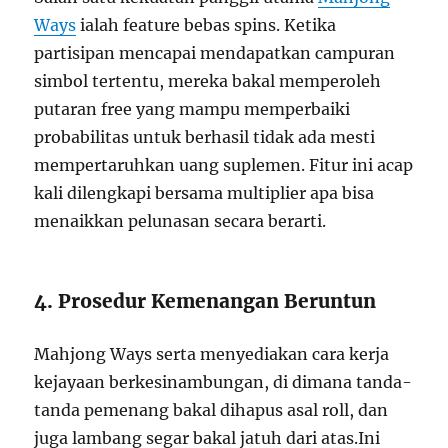
Ways
ialah feature bebas spins. Ketika
partisipan mencapai mendapatkan campuran
simbol tertentu, mereka bakal memperoleh
putaran free yang mampu memperbaiki
probabilitas untuk berhasil tidak ada mesti
mempertaruhkan uang suplemen. Fitur ini acap
kali dilengkapi bersama multiplier apa bisa
menaikkan pelunasan secara berarti.
4. Prosedur Kemenangan Beruntun
Mahjong Ways serta menyediakan cara kerja
kejayaan berkesinambungan, di dimana tanda-
tanda pemenang bakal dihapus asal roll, dan
juga lambang segar bakal jatuh dari atas.Ini