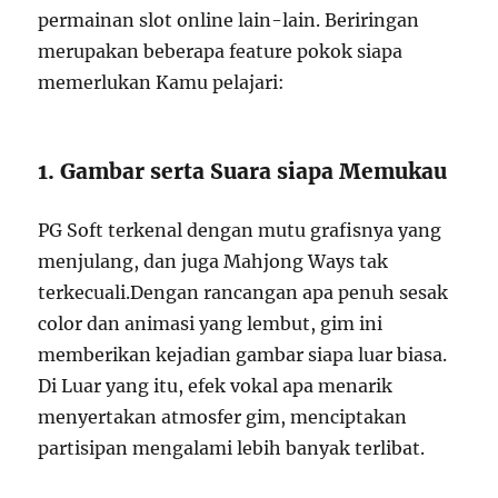
permainan slot online lain-lain. Beriringan
merupakan beberapa feature pokok siapa
memerlukan Kamu pelajari:
1. Gambar serta Suara siapa Memukau
PG Soft terkenal dengan mutu grafisnya yang
menjulang, dan juga Mahjong Ways tak
terkecuali.Dengan rancangan apa penuh sesak
color dan animasi yang lembut, gim ini
memberikan kejadian gambar siapa luar biasa.
Di Luar yang itu, efek vokal apa menarik
menyertakan atmosfer gim, menciptakan
partisipan mengalami lebih banyak terlibat.