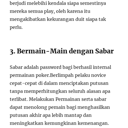
berjudi melebihi kendala siapa semestinya
mereka semua play, oleh karena itu
mengakibatkan kekurangan duit siapa tak
perlu.
3. Bermain-Main dengan Sabar
Sabar adalah password bagi berhasil internal
permainan poker.Berlimpah pelaku novice
cepat-cepat di dalam menciptakan putusan
tanpa memperhitungkan seluruh alasan apa
terlibat. Melakukan Permainan serta sabar
dapat menolong pemain bagi menghasilkan
putusan akhir apa lebih mantap dan
meningkatkan kemungkinan kemenangan.