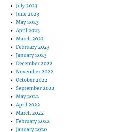
July 2023
June 2023
May 2023
April 2023
March 2023
February 2023
January 2023
December 2022
November 2022
October 2022
September 2022
May 2022
April 2022
March 2022
February 2022
January 2020