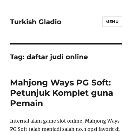
Turkish Gladio
MENU
Tag:
daftar judi online
Mahjong Ways PG Soft:
Petunjuk Komplet guna
Pemain
Internal alam game slot online, Mahjong Ways
PG Soft telah menjadi salah no. 1 opsi favorit di