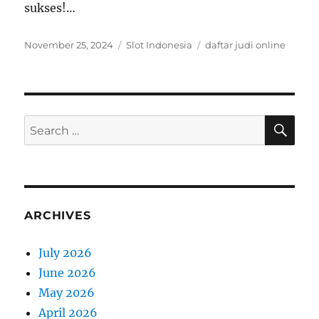
sukses!…
Posted
Categories
Tags
November 25, 2024
Slot Indonesia
daftar judi online
on
SE
Search
for:
ARCHIVES
July 2026
June 2026
May 2026
April 2026