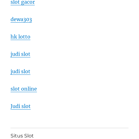
slot gacor
dewa303
hk lotto
judi slot
judi slot
slot online
Judi slot
Situs Slot