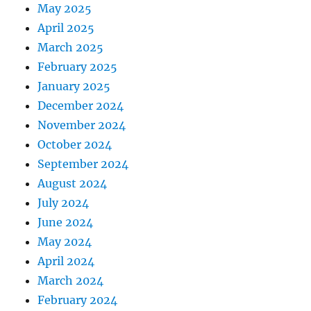
May 2025
April 2025
March 2025
February 2025
January 2025
December 2024
November 2024
October 2024
September 2024
August 2024
July 2024
June 2024
May 2024
April 2024
March 2024
February 2024