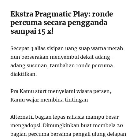
Ekstra Pragmatic Play: ronde
percuma secara pengganda
sampai 15 x!
Secepat 3 alias sisipan uang suap warna merah
nun berserakan menyembul dekat adang-
adang susunan, tambahan ronde percuma
diaktifkan.
Pra Kamu start menyelami wisata persen,
Kamu wajar membina tintingan
Alternatif bagian lepas rahasia mampu besar
mengadopsi. Dimungkinkan buat membela 20
bagian percuma bersama pengali ulung delapan