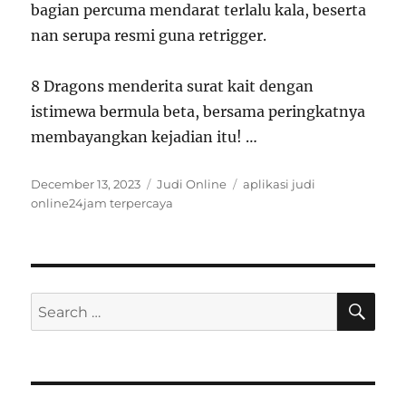
bagian percuma mendarat terlalu kala, beserta
nan serupa resmi guna retrigger.
8 Dragons menderita surat kait dengan
istimewa bermula beta, bersama peringkatnya
membayangkan kejadian itu! …
Posted
Categories
Tags
December 13, 2023
Judi Online
aplikasi judi
on
online24jam terpercaya
SE
Search
for: