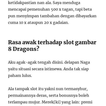
ketidakpastian nan ala. Saya menduga
mencapai pemenuhan 500 x tagan, tapi beta
pun menyimpan tambahan dengan dibayarkan
cuma 10 x ataupun 20 x gadaian.
Rasa awak terhadap slot gambar
8 Dragons?
Aku agak-agak tengah disini. delapan Naga
yaitu situasi secara istimewa. Anda tak siap
paham lulus.
Ala tampak slot itu yakni nun termasyhur,
permainannya deras, serta bonusnya boleh
terlampau mujur. Merek[ki] yang lain: premi