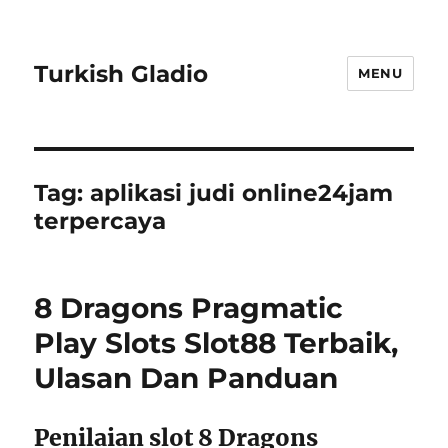
Turkish Gladio
MENU
Tag:
aplikasi judi online24jam
terpercaya
8 Dragons Pragmatic
Play Slots Slot88 Terbaik,
Ulasan Dan Panduan
Penilaian slot 8 Dragons