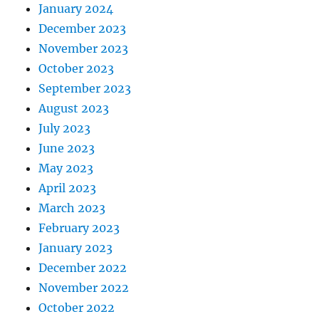
January 2024
December 2023
November 2023
October 2023
September 2023
August 2023
July 2023
June 2023
May 2023
April 2023
March 2023
February 2023
January 2023
December 2022
November 2022
October 2022