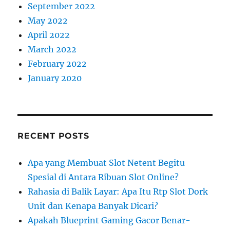
September 2022
May 2022
April 2022
March 2022
February 2022
January 2020
RECENT POSTS
Apa yang Membuat Slot Netent Begitu
Spesial di Antara Ribuan Slot Online?
Rahasia di Balik Layar: Apa Itu Rtp Slot Dork
Unit dan Kenapa Banyak Dicari?
Apakah Blueprint Gaming Gacor Benar-