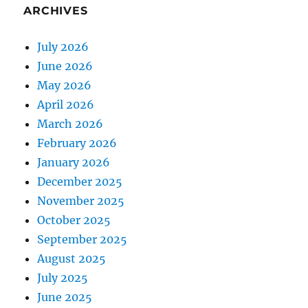
ARCHIVES
July 2026
June 2026
May 2026
April 2026
March 2026
February 2026
January 2026
December 2025
November 2025
October 2025
September 2025
August 2025
July 2025
June 2025