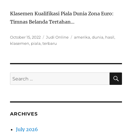
Klasemen Kualifikasi Piala Dunia Zona Euro:
Timnas Belanda Tertahan…
Posted
Categories
Tags
October 15, 2022
Judi Online
amerika
,
dunia
,
hasil
,
on
klasemen
,
piala
,
terbaru
SE
Search
for:
ARCHIVES
July 2026