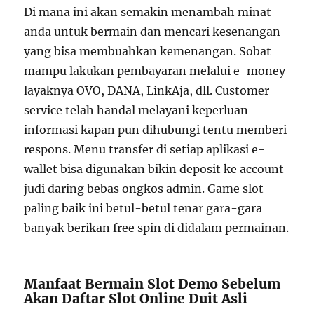
Di mana ini akan semakin menambah minat
anda untuk bermain dan mencari kesenangan
yang bisa membuahkan kemenangan. Sobat
mampu lakukan pembayaran melalui e-money
layaknya OVO, DANA, LinkAja, dll. Customer
service telah handal melayani keperluan
informasi kapan pun dihubungi tentu memberi
respons. Menu transfer di setiap aplikasi e-
wallet bisa digunakan bikin deposit ke account
judi daring bebas ongkos admin. Game slot
paling baik ini betul-betul tenar gara-gara
banyak berikan free spin di didalam permainan.
Manfaat Bermain Slot Demo Sebelum
Akan Daftar Slot Online Duit Asli