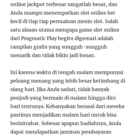
online jackpot terbesar sangatlah besar, dan
Anda mampu menempatkan slot online bet
kecil di tiap tiap permainan mesin slot. Salah
satu alasan utama mengapa game slot online
dari Pragmatic Play begitu digemari adalah
tampilan grafis yang sungguh-sungguh
menarik dan tidak bikin jadi bosan.
Ini karena waktu di tengah malam mempunyai
peluang menang yang lebih besar ketimbang di
siang hari. Jika Anda sadari, tidak banyak
penjudi yang bermain di malam hingga dini
hari tentunya. Kebanyakan berasal dari mereka
pastinya menjadikan malam hari untuk bisa
berisitrahat. Sebesar apapun hadiahnya, Anda
dapat mendapatkan jaminan pembayaran