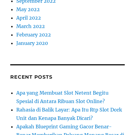
September 2022
May 2022
April 2022
March 2022
February 2022
January 2020
RECENT POSTS
Apa yang Membuat Slot Netent Begitu
Spesial di Antara Ribuan Slot Online?
Rahasia di Balik Layar: Apa Itu Rtp Slot Dork
Unit dan Kenapa Banyak Dicari?
Apakah Blueprint Gaming Gacor Benar-
Benar Memberikan Peluang Menang Besar di