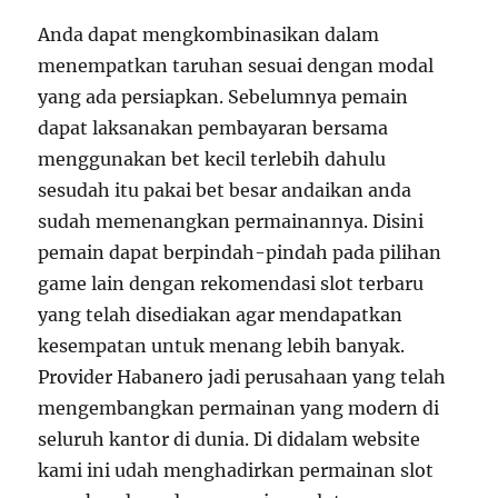
Anda dapat mengkombinasikan dalam
menempatkan taruhan sesuai dengan modal
yang ada persiapkan. Sebelumnya pemain
dapat laksanakan pembayaran bersama
menggunakan bet kecil terlebih dahulu
sesudah itu pakai bet besar andaikan anda
sudah memenangkan permainannya. Disini
pemain dapat berpindah-pindah pada pilihan
game lain dengan rekomendasi slot terbaru
yang telah disediakan agar mendapatkan
kesempatan untuk menang lebih banyak.
Provider Habanero jadi perusahaan yang telah
mengembangkan permainan yang modern di
seluruh kantor di dunia. Di didalam website
kami ini udah menghadirkan permainan slot