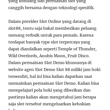
yang kondang dan permainan slot yang
canggih bersama dengan teknologi spesifik.
Dalam provider Slot Online yang datang di
slot88, tentu saja bakal memberikan peluang
menang terbaik untuk para pemain. Karena
terdapat banyak type slot terpercaya yang
dapat diandalkan seperti Temple of Thunder,
Wild Overlords, Anubis Moon, Fruit Disco.
Dalam permainan Slot Demo khususnya di
website agen Slot Demo Slot 88 miliki jam hoki
tersendiri, hal ini bisa kalian dapatkan saat
memainkan permainan Slot Demo. Kalian bisa
mempelajari pola hoki yang diberikan dan
pastinya kalian akan mengetahui jam berapa
saja slot tersebut mengeluarkan kehokian