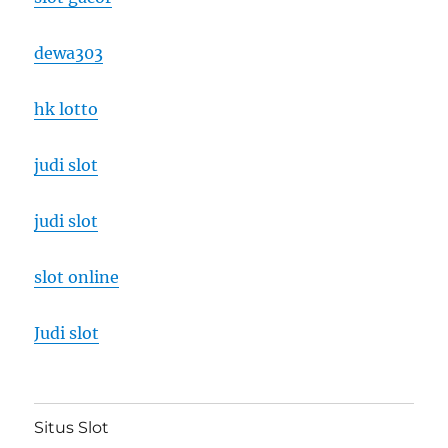
dewa303
hk lotto
judi slot
judi slot
slot online
Judi slot
Situs Slot