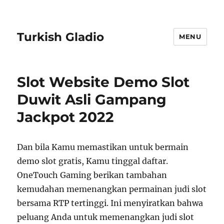
Turkish Gladio
MENU
Slot Website Demo Slot
Duwit Asli Gampang
Jackpot 2022
Dan bila Kamu memastikan untuk bermain
demo slot gratis, Kamu tinggal daftar.
OneTouch Gaming berikan tambahan
kemudahan memenangkan permainan judi slot
bersama RTP tertinggi. Ini menyiratkan bahwa
peluang Anda untuk memenangkan judi slot