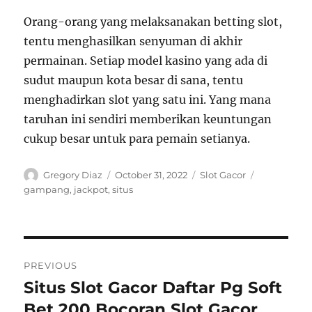
Orang-orang yang melaksanakan betting slot,
tentu menghasilkan senyuman di akhir
permainan. Setiap model kasino yang ada di
sudut maupun kota besar di sana, tentu
menghadirkan slot yang satu ini. Yang mana
taruhan ini sendiri memberikan keuntungan
cukup besar untuk para pemain setianya.
Author
Posted
Categories
Tags
Gregory Diaz
October 31, 2022
Slot Gacor
on
gampang
,
jackpot
,
situs
Post
PREVIOUS
navigation
Situs Slot Gacor Daftar Pg Soft
Previous
post:
Bet 200 Bocoran Slot Gacor