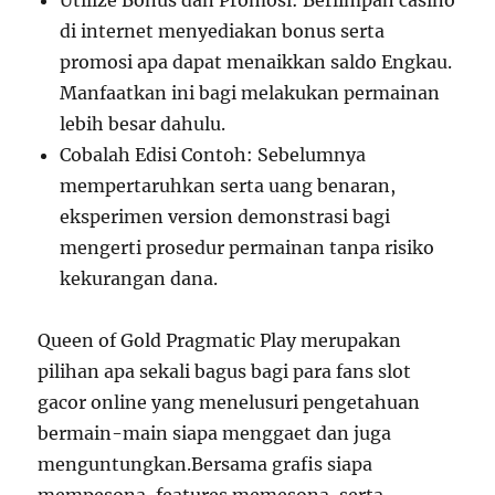
Utilize Bonus dan Promosi: Berlimpah casino
di internet menyediakan bonus serta
promosi apa dapat menaikkan saldo Engkau.
Manfaatkan ini bagi melakukan permainan
lebih besar dahulu.
Cobalah Edisi Contoh: Sebelumnya
mempertaruhkan serta uang benaran,
eksperimen version demonstrasi bagi
mengerti prosedur permainan tanpa risiko
kekurangan dana.
Queen of Gold Pragmatic Play merupakan
pilihan apa sekali bagus bagi para fans slot
gacor online yang menelusuri pengetahuan
bermain-main siapa menggaet dan juga
menguntungkan.Bersama grafis siapa