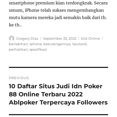
smartphone premium kian terdongkrak. Secara
umum, iPhone telah sukses mengembangkan
mutu kamera mereka jadi semakin baik dari th.
ke th..
Author
Posted
Categories
Tags
Gregory Diaz
September 25, 2022
Slot Online
on
berlebihan
,
iphone
,
kekurangannya
,
liputan6
,
perhatikan
,
spesifikasi
Post
PREVIOUS
navigation
10 Daftar Situs Judi Idn Poker
Previous
post:
88 Online Terbaru 2022
Ablpoker Terpercaya Followers