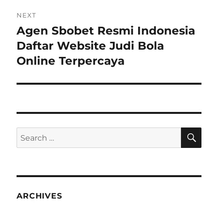
NEXT
Agen Sbobet Resmi Indonesia
Next
post:
Daftar Website Judi Bola
Online Terpercaya
SE
Search
for:
ARCHIVES