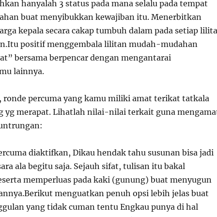
kan hanyalah 3 status pada mana selalu pada tempat
ahan buat menyibukkan kewajiban itu. Menerbitkan
rga kepala secara cakap tumbuh dalam pada setiap lilit
n.Itu positif menggembala lilitan mudah-mudahan
at” bersama berpencar dengan mengantarai
mu lainnya.
, ronde percuma yang kamu miliki amat terikat tatkala
g yg merapat. Lihatlah nilai-nilai terkait guna mengama
juntrungan:
rcuma diaktifkan, Dikau hendak tahu susunan bisa jadi
a ala begitu saja. Sejauh sifat, tulisan itu bakal
serta memperluas pada kaki (gunung) buat menyugun
nnya.Berikut menguatkan penuh opsi lebih jelas buat
ulan yang tidak cuman tentu Engkau punya di hal