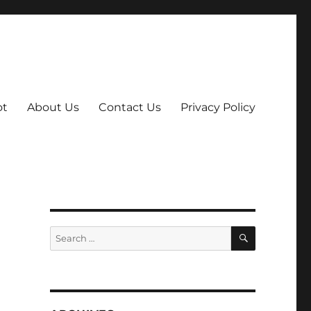
ot
About Us
Contact Us
Privacy Policy
SEARCH
Search
for: