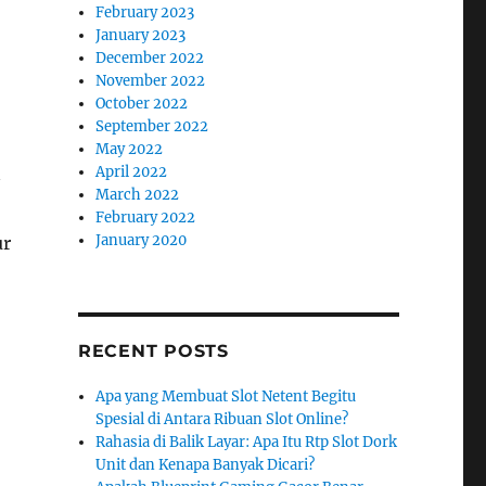
February 2023
January 2023
December 2022
November 2022
October 2022
September 2022
May 2022
April 2022
March 2022
February 2022
January 2020
ur
RECENT POSTS
Apa yang Membuat Slot Netent Begitu
Spesial di Antara Ribuan Slot Online?
Rahasia di Balik Layar: Apa Itu Rtp Slot Dork
Unit dan Kenapa Banyak Dicari?