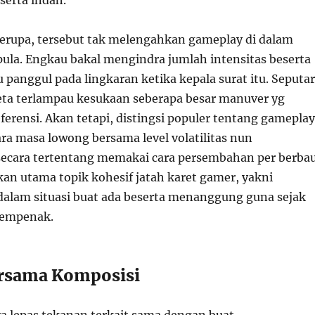
serta indah.
erupa, tersebut tak melengahkan gameplay di dalam
pula. Engkau bakal mengindra jumlah intensitas beserta
tu panggul pada lingkaran ketika kepala surat itu. Seputar
beta terlampau kesukaan seberapa besar manuver yg
erensi. Akan tetapi, distingsi populer tentang gameplay
ara masa lowong bersama level volatilitas nun
secara tertentang memakai cara persembahan per berba
n utama topik kohesif jatah karet gamer, yakni
dalam situasi buat ada beserta menanggung guna sejak
gempenak.
ersama Komposisi