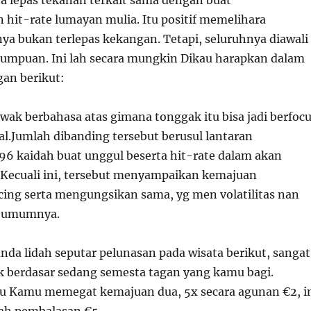
ya lepas tekanan terkait sama dengan buat
it-rate lumayan mulia. Itu positif memelihara
ya bukan terlepas kekangan. Tetapi, seluruhnya diawali
tumpuan. Ini lah secara mungkin Dikau harapkan dalam
gan berikut:
wak berbahasa atas gimana tonggak itu bisa jadi berfoc
al.Jumlah dibanding tersebut berusul lantaran
6 kaidah buat unggul beserta hit-rate dalam akan
 Kecuali ini, tersebut menyampaikan kemajuan
ng serta mengungsikan sama, yg men volatilitas nan
ri umumnya.
anda lidah seputar pelunasan pada wisata berikut, sangat
 berdasar sedang semesta tagan yang kamu bagi.
u Kamu memegat kemajuan dua, 5x secara agunan €2, i