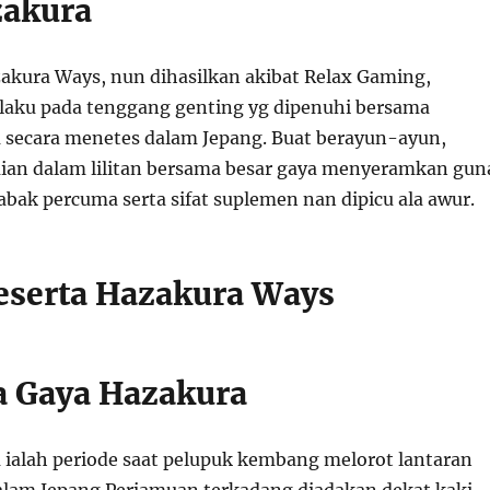
zakura
zakura Ways, nun dihasilkan akibat Relax Gaming,
aku pada tenggang genting yg dipenuhi bersama
secara menetes dalam Jepang. Buat berayun-ayun,
ian dalam lilitan bersama besar gaya menyeramkan gun
abak percuma serta sifat suplemen nan dipicu ala awur.
eserta Hazakura Ways
 Gaya Hazakura
ialah periode saat pelupuk kembang melorot lantaran