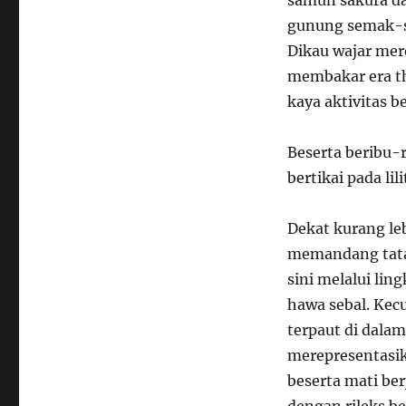
samun sakura da
gunung semak-se
Dikau wajar mer
membakar era th
kaya aktivitas 
Beserta beribu-r
bertikai pada lil
Dekat kurang le
memandang tatal
sini melalui li
hawa sebal. Kecu
terpaut di dala
merepresentasi
beserta mati be