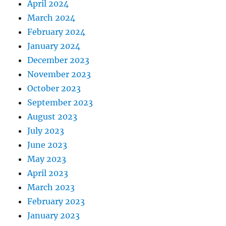
April 2024
March 2024
February 2024
January 2024
December 2023
November 2023
October 2023
September 2023
August 2023
July 2023
June 2023
May 2023
April 2023
March 2023
February 2023
January 2023