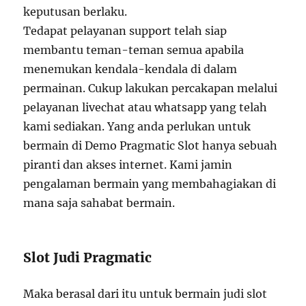
keputusan berlaku.
Tedapat pelayanan support telah siap
membantu teman-teman semua apabila
menemukan kendala-kendala di dalam
permainan. Cukup lakukan percakapan melalui
pelayanan livechat atau whatsapp yang telah
kami sediakan. Yang anda perlukan untuk
bermain di Demo Pragmatic Slot hanya sebuah
piranti dan akses internet. Kami jamin
pengalaman bermain yang membahagiakan di
mana saja sahabat bermain.
Slot Judi Pragmatic
Maka berasal dari itu untuk bermain judi slot