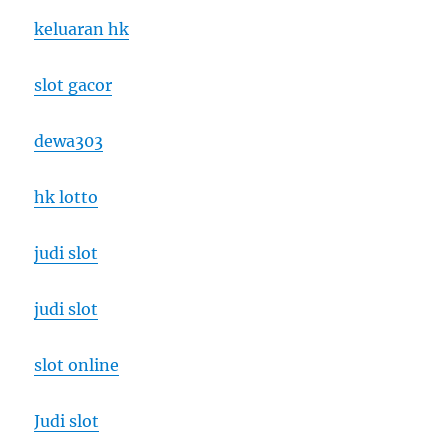
keluaran hk
slot gacor
dewa303
hk lotto
judi slot
judi slot
slot online
Judi slot