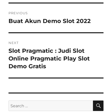
Post
PREVIOUS
navigation
Buat Akun Demo Slot 2022
Previous
post:
NEXT
Slot Pragmatic : Judi Slot
Next
post:
Online Pragmatic Play Slot
Demo Gratis
SE
Search
for: