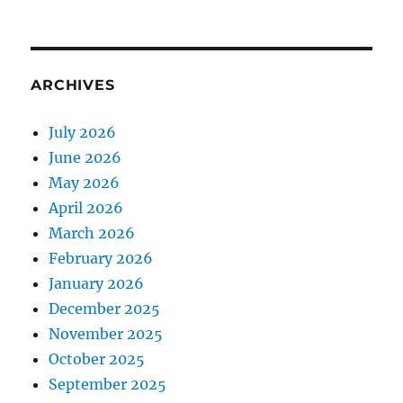
ARCHIVES
July 2026
June 2026
May 2026
April 2026
March 2026
February 2026
January 2026
December 2025
November 2025
October 2025
September 2025