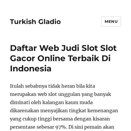
Turkish Gladio
MENU
Daftar Web Judi Slot Slot
Gacor Online Terbaik Di
Indonesia
Itulah sebabnya tidak heran bila kita
merupakan web slot unggulan yang banyak
diminati oleh kalangan kaum muda
dikarenakan menyajikan tingkat kemenangan
yang cukup tinggi bersama dengan kisaran
persentase sebesar 97%. Di sini pemain akan