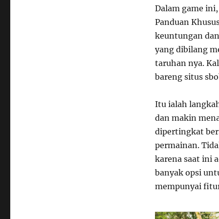
Dalam game ini,
Panduan Khusus
keuntungan dan 
yang dibilang me
taruhan nya. Kal
bareng situs sbo
Itu ialah langk
dan makin menar
dipertingkat be
permainan. Tidak
karena saat ini
banyak opsi unt
mempunyai fitur 