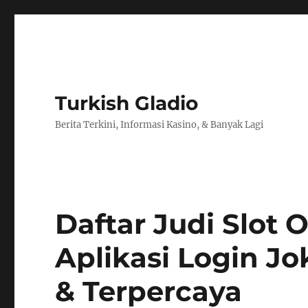
Turkish Gladio
Berita Terkini, Informasi Kasino, & Banyak Lagi
Daftar Judi Slot 
Aplikasi Login J
& Terpercaya