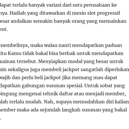
apat terlalu banyak variasi dari satu perusahaan ke
ya. Hadiah yang ditawarkan di mesin slot progressif
besar andaikan semakin banyak orang yang memainkan
but.
k membelinya, maka walau nanti mendapatkan paduan
h itu Kamu tidak bakal bisa berhak untuk mendapatkan
rmainan tersebut. Menyiapkan modal yang besar untuk
in sekaligus juga membeli jackpot sangatlah diperlukan
ib dan perlu beli jackpot jika memang mau dapat
dapatkan gabungan susunan spesial. Untuk sobat yang
ingung mengenai tehnik daftar atau menjadi member,
lah terlalu mudah. Nah, supaya memudahkan diri kalian
member maka ada sejumlah langkah susunan yang bakal
.