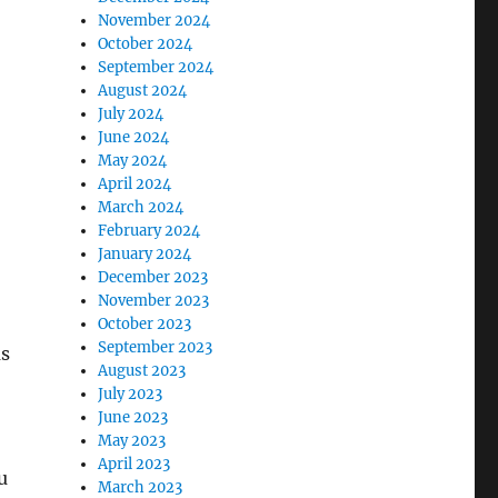
November 2024
October 2024
September 2024
August 2024
July 2024
June 2024
May 2024
April 2024
March 2024
February 2024
January 2024
December 2023
November 2023
October 2023
September 2023
as
August 2023
July 2023
June 2023
May 2023
April 2023
u
March 2023