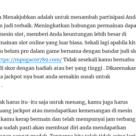
 Menakjubkan adalah untuk menambah partisipasi And
n judi terbaik. Meningkatkan hubungan permainan dapa
sin slot, memberi Anda keuntungan lebih besar di
inan slot online yang luar biasa. Sekali lagi apabila kit
u belum pro dalam game bersama dengan bandar judi sl
ttps://mpogacor789.com/
Tidak sesekali kamu bernafsu
 di skor dengan hadiah atau bet yang tinggi . Dikarenaka
ka jackpot nya buat anda semakin susah untuk
.
dak harus itu-itu saja untuk menang, kamu juga harus
ang jackpot atau mendapatkan kemenangan di mesin
n kamu kerap bermain dan telah mempunyai jam terbang
a sudah pasti akan membuat diri anda mendapatkan