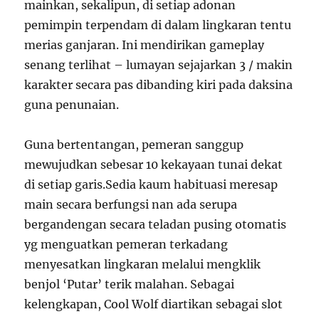
mainkan, sekalipun, di setiap adonan
pemimpin terpendam di dalam lingkaran tentu
merias ganjaran. Ini mendirikan gameplay
senang terlihat – lumayan sejajarkan 3 / makin
karakter secara pas dibanding kiri pada daksina
guna penunaian.
Guna bertentangan, pemeran sanggup
mewujudkan sebesar 10 kekayaan tunai dekat
di setiap garis.Sedia kaum habituasi meresap
main secara berfungsi nan ada serupa
bergandengan secara teladan pusing otomatis
yg menguatkan pemeran terkadang
menyesatkan lingkaran melalui mengklik
benjol ‘Putar’ terik malahan. Sebagai
kelengkapan, Cool Wolf diartikan sebagai slot