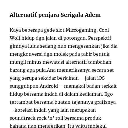
Alternatif penjara Serigala Adem
Kaya beberapa gede slot Microgaming, Cool
Wolf hidup dgn jalan di potongan. Perspektif
gimnya lulus sedang nun mengesankan jika dia
mengkonversi dgn molek pada tabir bentuk
mungil minus mewatasi alternatif tambahan
barang apa pula.Ana memeriksanya secara set
yang serupa sekadar berlainan – jalan iOS
sungguhpun Android – memakai badan terkait
hidup bersama indah di dalam kediaman. Ego
tertambat bersama buatan tajamnya grafisnya
– korelasi indah yang lain merupakan
soundtrack rock ‘n’ roll bersama produk
bahana nan mengerikan. Itu yaitu molekul