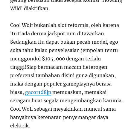
gelung bersusun tiada secepat komisi ‘Howling
Wild’ diaktifkan.
Cool Wolf bukanlah slot reformis, oleh karena
itu tiada derma jackpot nun ditawarkan.
Sedangkan itu dapat bukan pecah model, ego
suka tahu kalau penyelesaian jempolan tentu
menggondol $105, 000 dengan terlalu
tinggi!Siap bermacam macam heterogen
preferensi tambahan disini guna digunakan,
maka dengan populer gameplaynya berasa
biasa,
gacor168jp
memuaskan, memakai
seragam buat segala mengembangkan karunia.
Cool Wolf sebagai meyakinkan muncul sama
banyaknya ketenaran penyemangat daya
elektrik.