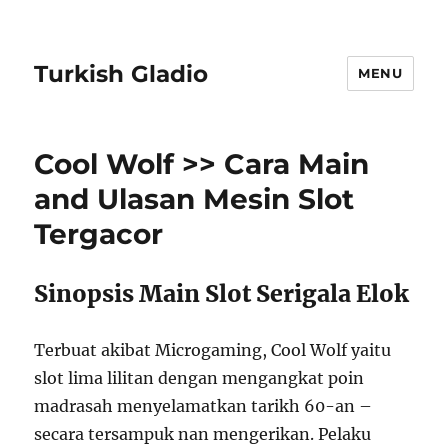
Turkish Gladio
MENU
Cool Wolf >> Cara Main
and Ulasan Mesin Slot
Tergacor
Sinopsis Main Slot Serigala Elok
Terbuat akibat Microgaming, Cool Wolf yaitu
slot lima lilitan dengan mengangkat poin
madrasah menyelamatkan tarikh 60-an –
secara tersampuk nan mengerikan. Pelaku