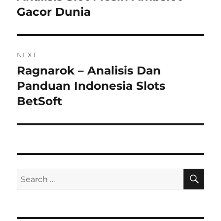
Gacor Dunia
NEXT
Ragnarok – Analisis Dan
Next
post:
Panduan Indonesia Slots
BetSoft
SE
Search
for: