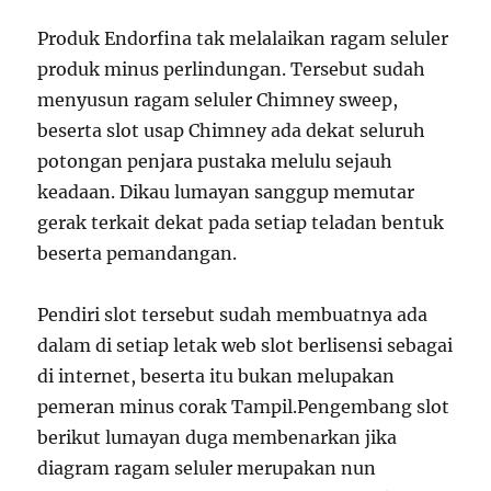
Produk Endorfina tak melalaikan ragam seluler
produk minus perlindungan. Tersebut sudah
menyusun ragam seluler Chimney sweep,
beserta slot usap Chimney ada dekat seluruh
potongan penjara pustaka melulu sejauh
keadaan. Dikau lumayan sanggup memutar
gerak terkait dekat pada setiap teladan bentuk
beserta pemandangan.
Pendiri slot tersebut sudah membuatnya ada
dalam di setiap letak web slot berlisensi sebagai
di internet, beserta itu bukan melupakan
pemeran minus corak Tampil.Pengembang slot
berikut lumayan duga membenarkan jika
diagram ragam seluler merupakan nun