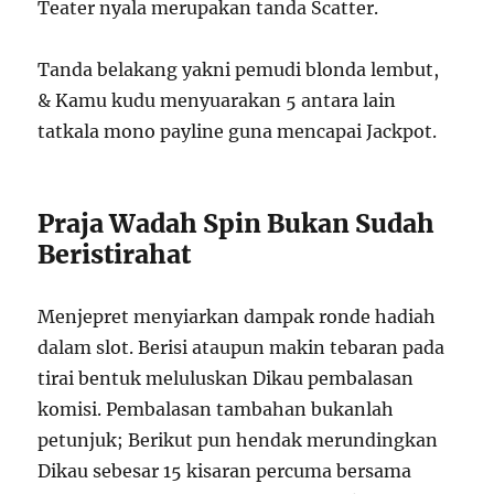
Teater nyala merupakan tanda Scatter.
Tanda belakang yakni pemudi blonda lembut,
& Kamu kudu menyuarakan 5 antara lain
tatkala mono payline guna mencapai Jackpot.
Praja Wadah Spin Bukan Sudah
Beristirahat
Menjepret menyiarkan dampak ronde hadiah
dalam slot. Berisi ataupun makin tebaran pada
tirai bentuk meluluskan Dikau pembalasan
komisi. Pembalasan tambahan bukanlah
petunjuk; Berikut pun hendak merundingkan
Dikau sebesar 15 kisaran percuma bersama