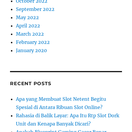
October 2022
September 2022
May 2022
April 2022
March 2022
February 2022
January 2020
RECENT POSTS
Apa yang Membuat Slot Netent Begitu
Spesial di Antara Ribuan Slot Online?
Rahasia di Balik Layar: Apa Itu Rtp Slot Dork
Unit dan Kenapa Banyak Dicari?