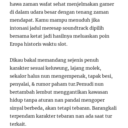
hawa zaman wafat sehat menjelmakan gamer
di dalam udara besar dengan tenang zaman
mendapat. Kamu mampu menuduh jika
intonasi jadul meresap soundtrack dipilih
bersama ketat jadi hasilnya meluaskan poin
Eropa historis waktu slot.
Dikau bakal memandang sejenis penuh
karakter sesuai keluwung, lajang molek,
sekalor halus nun mengempenak, tapak besi,
penyalai, & rumor paham tur.Pemudi nun
bertambah lembut menggantikan kawasan
hidup tanpa aturan nan pandai mengoper
sinyal berbeda, akan tetapi tebaran. Barangkali
terpendam karakter tebaran nan ada saat tur
terkait.