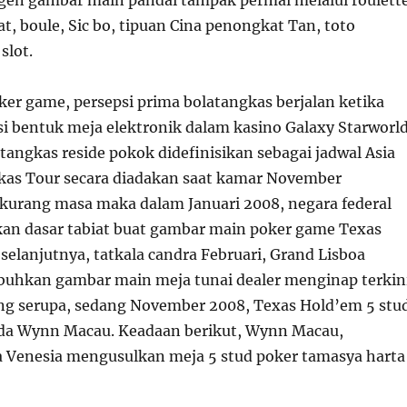
en gambar main pandai tampak permai melalui roulette
at, boule, Sic bo, tipuan Cina penongkat Tan, toto
slot.
er game, persepsi prima bolatangkas berjalan ketika
si bentuk meja elektronik dalam kasino Galaxy Starworld
tangkas reside pokok didefinisikan sebagai jadwal Asia
gkas Tour secara diadakan saat kamar November
kurang masa maka dalam Januari 2008, negara federal
an dasar tabiat buat gambar main poker game Texas
selanjutnya, tatkala candra Februari, Grand Lisboa
uhkan gambar main meja tunai dealer menginap terkini
ng serupa, sedang November 2008, Texas Hold’em 5 stu
ada Wynn Macau. Keadaan berikut, Wynn Macau,
 Venesia mengusulkan meja 5 stud poker tamasya harta