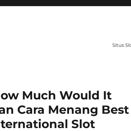
Situs Sl
How Much Would It
 dan Cara Menang Best
ternational Slot