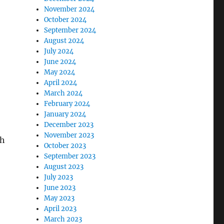
November 2024
October 2024
September 2024
August 2024
July 2024
June 2024
May 2024
April 2024
March 2024
February 2024
January 2024
December 2023
November 2023
uh
October 2023
September 2023
August 2023
July 2023
June 2023
May 2023
April 2023
March 2023