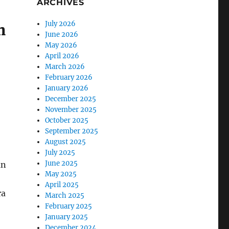
ARCHIVES
July 2026
n
June 2026
May 2026
April 2026
March 2026
February 2026
January 2026
December 2025
November 2025
October 2025
September 2025
August 2025
July 2025
June 2025
an
May 2025
April 2025
ra
March 2025
February 2025
January 2025
December 2024