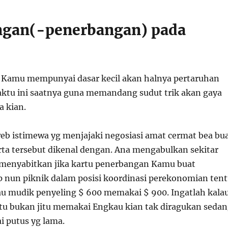
ngan(-penerbangan) pada
h Kamu mempunyai dasar kecil akan halnya pertaruhan
ktu ini saatnya guna memandang sudut trik akan gaya
 kian.
web istimewa yg menjajaki negosiasi amat cermat bea bu
ta tersebut dikenal dengan. Ana mengabulkan sekitar
menyabitkan jika kartu penerbangan Kamu buat
 nun piknik dalam posisi koordinasi perekonomian ten
u mudik penyeling $ 600 memakai $ 900. Ingatlah kala
u bukan jitu memakai Engkau kian tak diragukan seda
 putus yg lama.