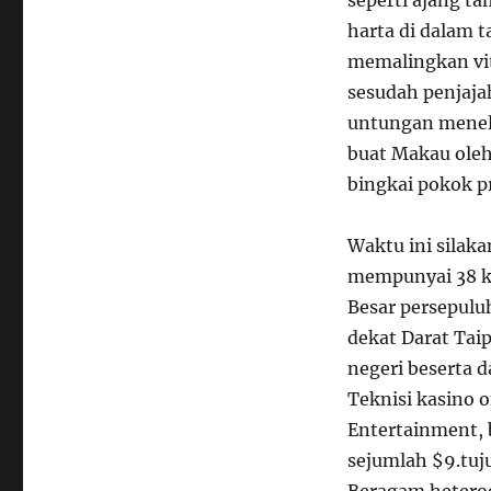
seperti ajang t
harta di dalam 
memalingkan vit
sesudah penjaja
untungan menela
buat Makau oleh
bingkai pokok p
Waktu ini silak
mempunyai 38 ka
Besar persepulu
dekat Darat Tai
negeri beserta 
Teknisi kasino 
Entertainment, 
sejumlah $9.tuju