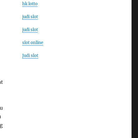
hk lotto
judi slot
judi slot
slot online
Judi slot
at
tu
u
ng