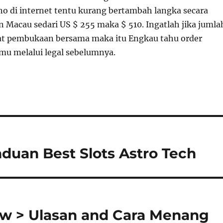
ino di internet tentu kurang bertambah langka secara
n Macau sedari US $ 255 maka $ 510. Ingatlah jika jumla
at pembukaan bersama maka itu Engkau tahu order
mu melalui legal sebelumnya.
nduan Best Slots Astro Tech
ew > Ulasan and Cara Menang