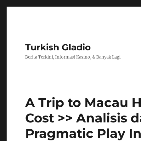
Turkish Gladio
Berita Terkini, Informasi Kasino, & Banyak Lagi
A Trip to Macau 
Cost >> Analisis
Pragmatic Play In