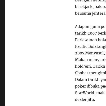
Beragam heterog
blackjack, bakar
bersama jentera 
Adapun guna pok
tarikh 2007 beri
Perlawanan bola
Pacific Bolatan
2007.Menyusul, 
Makau menyiark
hold’em. Tarikh 
Sbobet mengimb
Dalam tarikh ya
poker dibuka p
StarWorld, maka
dealer jitu.